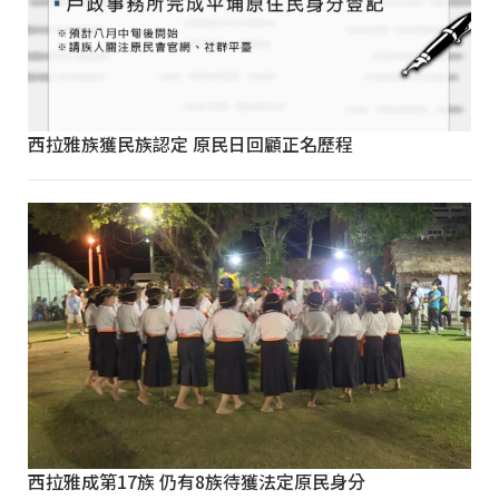
西拉雅族獲民族認定 原民日回顧正名歷程
西拉雅成第17族 仍有8族待獲法定原民身分