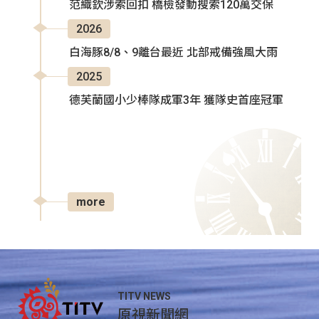
范織欽涉索回扣 橋檢發動搜索120萬交保
2026
白海豚8/8、9離台最近 北部戒備強風大雨
2025
德芙蘭國小少棒隊成軍3年 獲隊史首座冠軍
more
TITV NEWS
原視新聞網