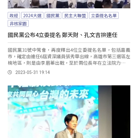
政經
2024大選
國民黨
民主大聯盟
立委提名名單
非核家園
國民黨公布4立委提名 鄭天財、孔文吉拚連任
國民黨31號中常會，再度釋出4位立委提名名單，包括嘉義
市，確定由連任6屆資深議員張秀華出線，高雄市第三選區左
楠地區，則是由李眉蓁出戰，至於兩位長年在立法院力爭原
民權利的，平地原住民立委鄭天財，和山地原住民立委孔文
2023-05-31 19:14
吉，也確定參選連任，國民黨主席朱立倫在致詞中，更高喊
未來務實達到非核家園。