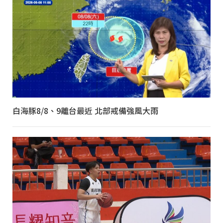
白海豚8/8、9離台最近 北部戒備強風大雨