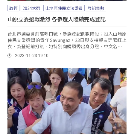
政經
2024大選
山地原住民立法委員
登記倒數
山原立委選戰激烈 各參選人陸續完成登記
台北市選委會前高呼口號，參選登記倒數階段；投入山地原
住民立委選舉的青年Savungaz，23日與支持親友穿著紅上
衣，為登記前打氣，她特別向鏡頭秀出身分證、中文名字一
大串，其實也反映著這次參選的理念。
2023-11-23 19:10