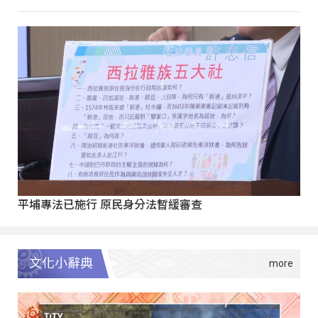
平埔專法已施行 原民身分法暫緩審查
文化小辭典