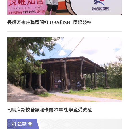
長耀盃未來聯盟開打 UBA和SBL同場競技
司馬庫斯校舍無照卡關22年 衝擊童受教權
推薦新聞