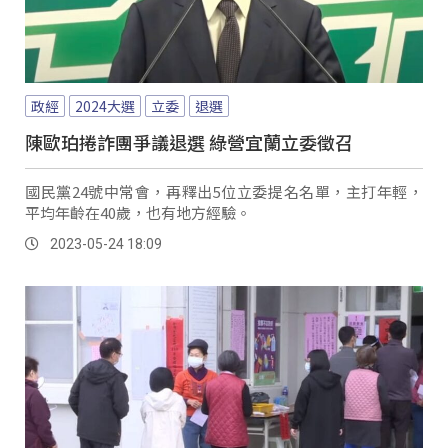
政經
2024大選
立委
退選
陳歐珀捲詐團爭議退選 綠營宜蘭立委徵召
國民黨24號中常會，再釋出5位立委提名名單，主打年輕，
平均年齡在40歲，也有地方經驗。
2023-05-24 18:09