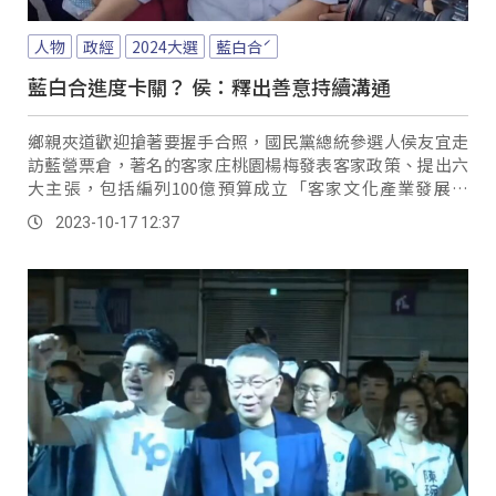
人物
政經
2024大選
藍白合ˊ
藍白合進度卡關？ 侯：釋出善意持續溝通
鄉親夾道歡迎搶著要握手合照，國民黨總統參選人侯友宜走
訪藍營票倉，著名的客家庄桃園楊梅發表客家政策、提出六
大主張，包括編列100億預算成立「客家文化產業發展基
金」，以及增訂「客語發展法」等。
2023-10-17 12:37