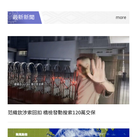
最新新聞
范織欽涉索回扣 橋檢發動搜索120萬交保