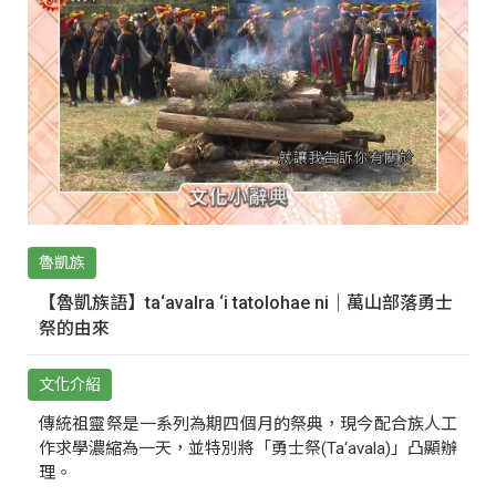
魯凱族
【魯凱族語】ta‘avalra ‘i tatolohae ni｜萬山部落勇士
祭的由來
文化介紹
傳統祖靈祭是一系列為期四個月的祭典，現今配合族人工
作求學濃縮為一天，並特別將「勇士祭(Ta‘avala)」凸顯辦
理。