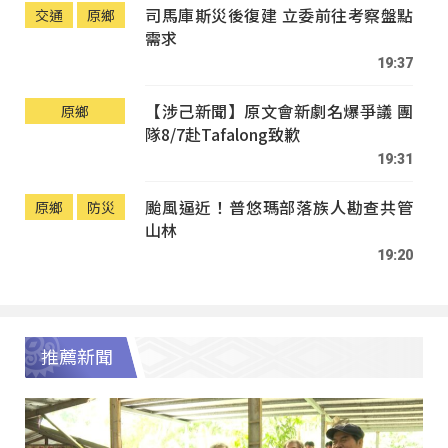
司馬庫斯災後復建 立委前往考察盤點
交通
原鄉
需求
19:37
【涉己新聞】原文會新劇名爆爭議 團
原鄉
隊8/7赴Tafalong致歉
19:31
颱風逼近！普悠瑪部落族人勘查共管
原鄉
防災
山林
19:20
推薦新聞