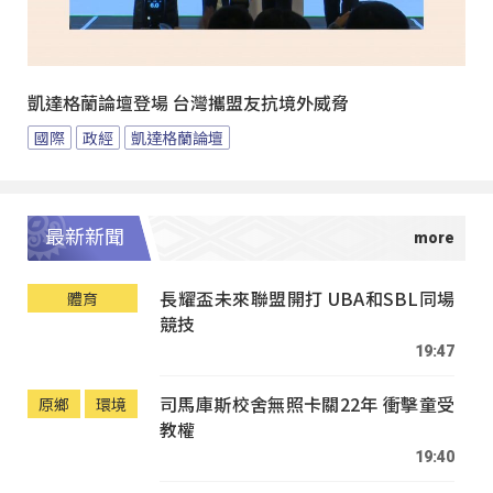
凱達格蘭論壇登場 台灣攜盟友抗境外威脅
國際
政經
凱達格蘭論壇
最新新聞
長耀盃未來聯盟開打 UBA和SBL同場
體育
競技
19:47
司馬庫斯校舍無照卡關22年 衝擊童受
原鄉
環境
教權
19:40