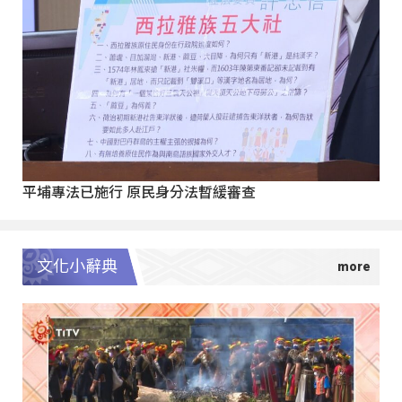
平埔專法已施行 原民身分法暫緩審查
文化小辭典