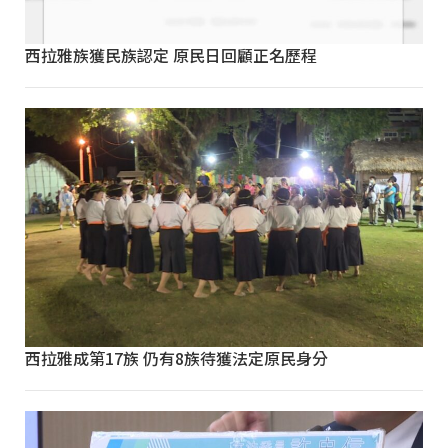
西拉雅族獲民族認定 原民日回顧正名歷程
西拉雅成第17族 仍有8族待獲法定原民身分