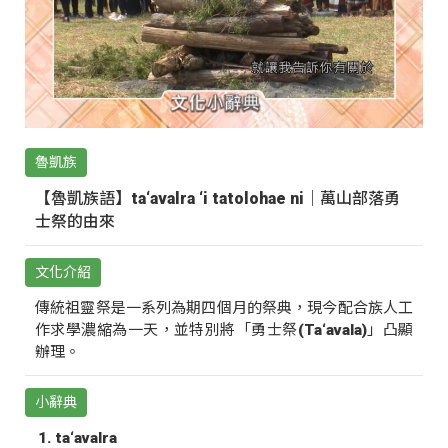
魯凱族
【魯凱族語】ta‘avalra ‘i tatolohae ni｜萬山部落勇
士祭的由來
文化介紹
傳統祖靈祭是一系列為期四個月的祭典，現今配合族人工
作求學濃縮為一天，並特別將「勇士祭(Ta‘avala)」凸顯
辦理。
小辭典
ta‘avalra