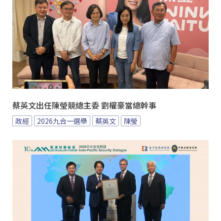
蔡英文出任陳瑩競總主委 劉櫂豪當總幹事
政經
2026九合一選舉
蔡英文
陳瑩