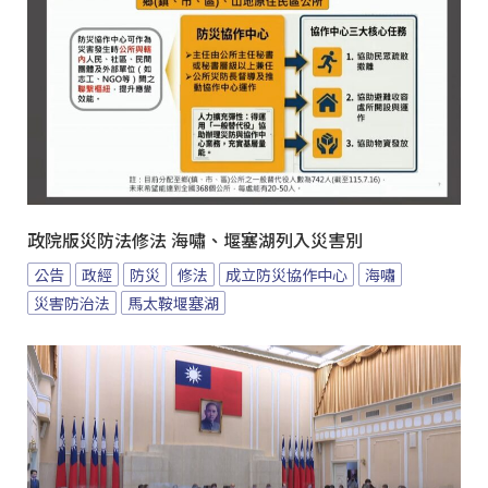
政院版災防法修法 海嘯、堰塞湖列入災害別
公告
政經
防災
修法
成立防災協作中心
海嘯
災害防治法
馬太鞍堰塞湖