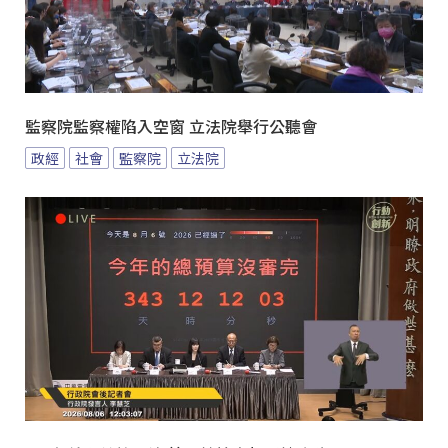
監察院監察權陷入空窗 立法院舉行公聽會
政經
社會
監察院
立法院