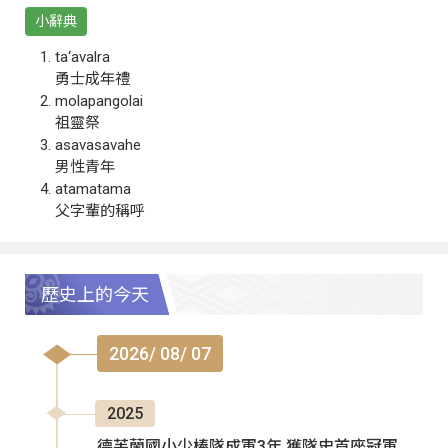
小辭典
ta‘avalra
勇士成年禮
molapangolai
祖靈祭
asavasavahe
男性青年
atamatama
父字輩的稱呼
歷史上的今天
2026/ 08/ 07
2025
德芙蘭國小少棒隊成軍3年 獲隊史首座冠軍