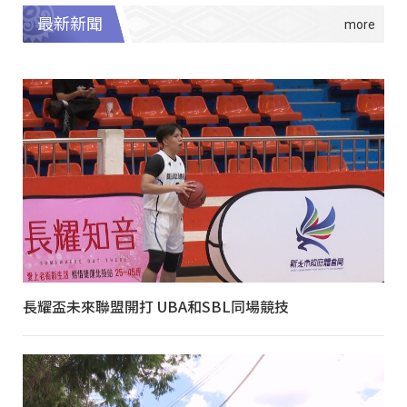
最新新聞
長耀盃未來聯盟開打 UBA和SBL同場競技