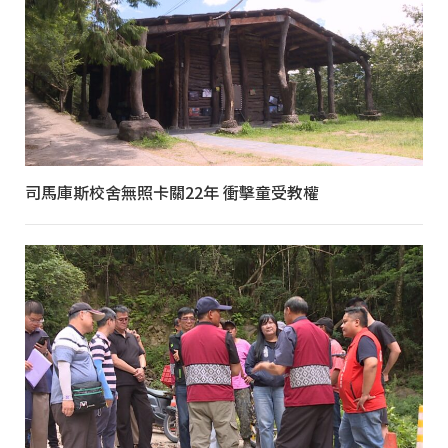
司馬庫斯校舍無照卡關22年 衝擊童受教權