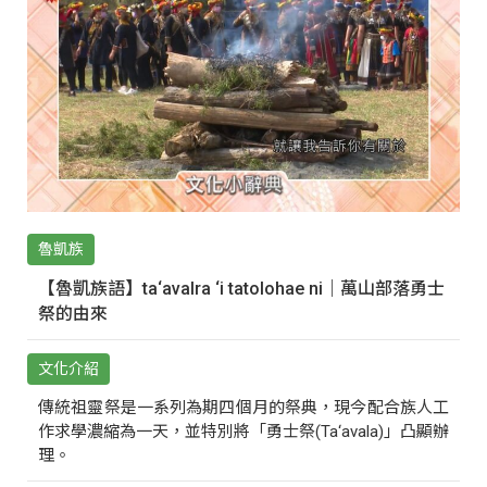
魯凱族
【魯凱族語】ta‘avalra ‘i tatolohae ni｜萬山部落勇士
祭的由來
文化介紹
傳統祖靈祭是一系列為期四個月的祭典，現今配合族人工
作求學濃縮為一天，並特別將「勇士祭(Ta‘avala)」凸顯辦
理。