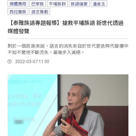
媒體應用
巴宰族
平埔族群
族語復振
潘金玉
西拉雅族
語言推動
【泰雅族語專題報導】搶救平埔族語 新世代透過
媒體發聲
對於一個民族來說，語言的消失來自於世代更迭時代變遷中
不知不覺地不斷流失，最後步入滅絕。
2022-03-07 11:30