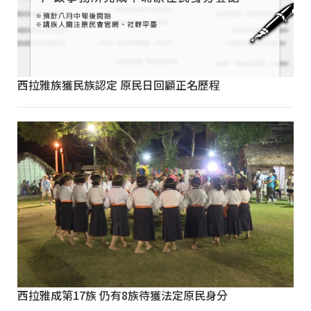
西拉雅族獲民族認定 原民日回顧正名歷程
西拉雅成第17族 仍有8族待獲法定原民身分