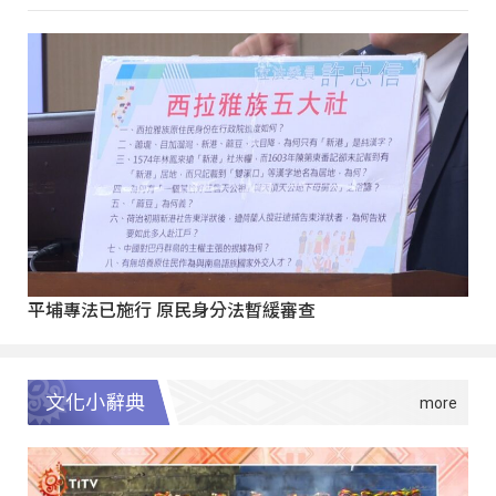
平埔專法已施行 原民身分法暫緩審查
文化小辭典