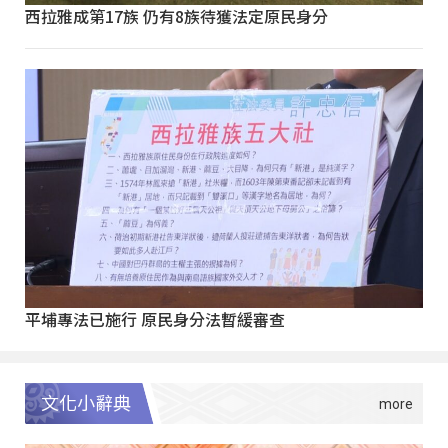
西拉雅成第17族 仍有8族待獲法定原民身分
平埔專法已施行 原民身分法暫緩審查
文化小辭典