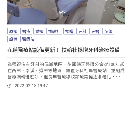
原鄉
醫療
偏鄉
扶輪社
捐贈
牙科
牙醫
花蓮
設備
醫療站
花蓮醫療站設備更新！ 扶輪社捐增牙科治療設備
為照顧沒有牙科的偏鄉地區，花蓮縣牙醫師公會從100年起
在西林、卓溪、秀林等地區，設置牙科社區醫療站，並組成
醫療團輪班駐診，但長年醫療導致診療設備逐漸老化，因此
有民間社福單位向國際扶輪基金會申請獎助金，...。
2022-02-18 19:47