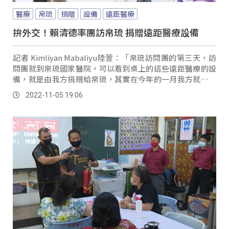
醫療
帛琉
捐贈
設備
遠距醫療
拚外交！賴清德率團訪帛琉 捐贈遠距醫療設備
記者 Kimliyan Mabaliyu陸萱：「帛琉訪問團的第三天，訪
問團就到帛琉國家醫院，可以看到桌上的這些遠距醫療的設
備，就是由我方捐贈給帛琉，其實在今年的一月我方就曾派
駐醫療團隊來協助帛琉來圍堵疫情，這次遠距醫療設備的捐
2022-11-05 19:06
贈也為台帛醫療計畫邁向一大步。