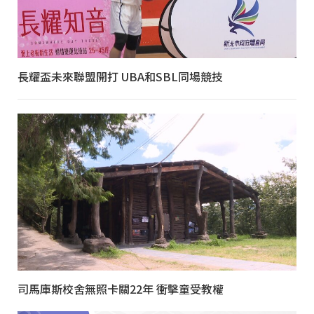
長耀盃未來聯盟開打 UBA和SBL同場競技
司馬庫斯校舍無照卡關22年 衝擊童受教權