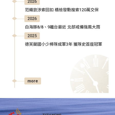
2026
范織欽涉索回扣 橋檢發動搜索120萬交保
2026
白海豚8/8、9離台最近 北部戒備強風大雨
2025
德芙蘭國小少棒隊成軍3年 獲隊史首座冠軍
more