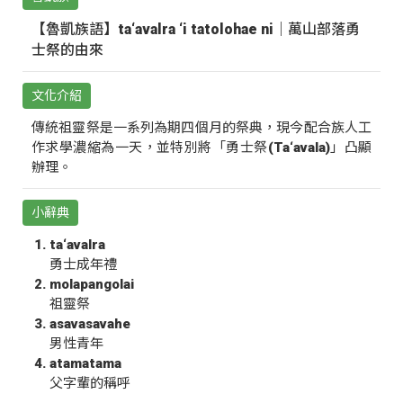
【魯凱族語】ta‘avalra ‘i tatolohae ni｜萬山部落勇
士祭的由來
文化介紹
傳統祖靈祭是一系列為期四個月的祭典，現今配合族人工
作求學濃縮為一天，並特別將「勇士祭(Ta‘avala)」凸顯
辦理。
小辭典
ta‘avalra
勇士成年禮
molapangolai
祖靈祭
asavasavahe
男性青年
atamatama
父字輩的稱呼