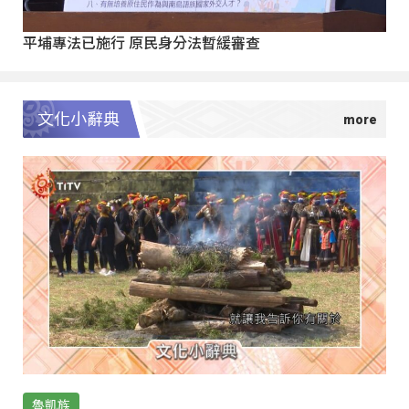
平埔專法已施行 原民身分法暫緩審查
文化小辭典
魯凱族