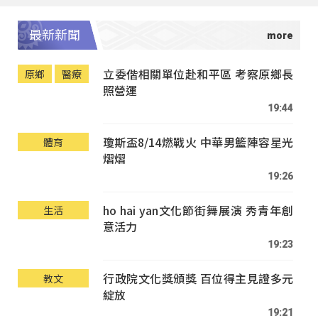
最新新聞
立委偕相關單位赴和平區 考察原鄉長
原鄉
醫療
照營運
19:44
瓊斯盃8/14燃戰火 中華男籃陣容星光
體育
熠熠
19:26
ho hai yan文化節街舞展演 秀青年創
生活
意活力
19:23
行政院文化獎頒獎 百位得主見證多元
教文
綻放
19:21