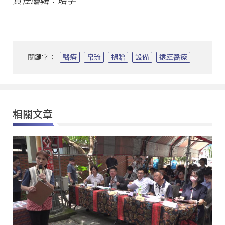
責任編輯：皓宇
關鍵字：
醫療
帛琉
捐贈
設備
遠距醫療
相關文章