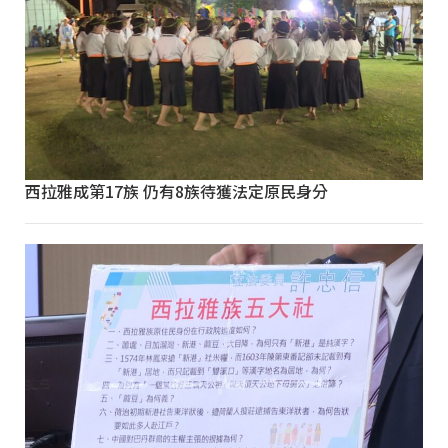
西拉雅成第17族 仍有8族待獲法定原民身分