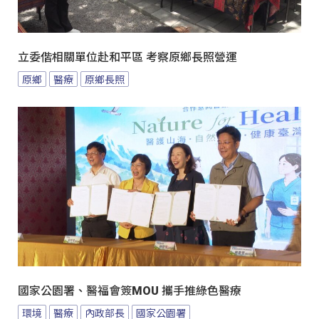
立委偕相關單位赴和平區 考察原鄉長照營運
原鄉
醫療
原鄉長照
國家公園署、醫福會簽MOU 攜手推綠色醫療
環境
醫療
內政部長
國家公園署