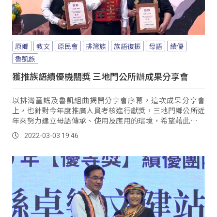
原鄉
教文
原民會
排灣族
族語復振
母語
績優
魯凱族
獲推族語績優機關獎 三地門公所辦成果分享會
以排灣童謠及魯凱組曲揭開分享會序幕，這次成果分享會
上，也針對今年度推廣人員考核進行獻獎，三地門鄉公所近
年來努力建立母語傳承、使用及應用的環境，希望藉此鼓勵
年輕族人，多多學習族語，讓文化得以延續。
2022-03-03 19:46