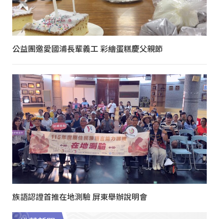
公益團邀愛國浦長輩義工 彩繪蛋糕慶父親節
族語認證首推在地測驗 屏東舉辦說明會