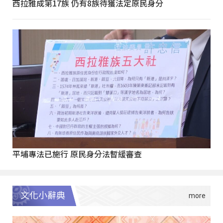
西拉雅成第17族 仍有8族待獲法定原民身分
平埔專法已施行 原民身分法暫緩審查
文化小辭典