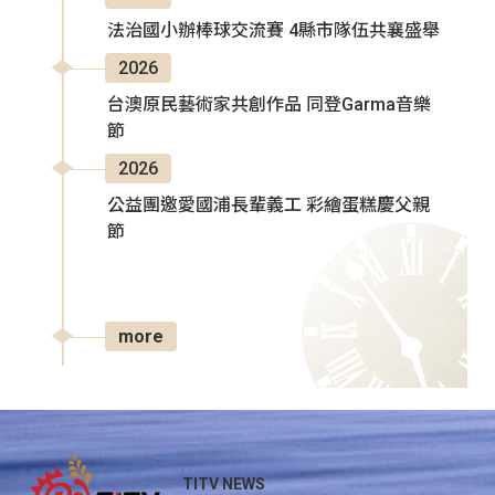
法治國小辦棒球交流賽 4縣市隊伍共襄盛舉
2026
台澳原民藝術家共創作品 同登Garma音樂
節
2026
公益團邀愛國浦長輩義工 彩繪蛋糕慶父親
節
more
TITV NEWS