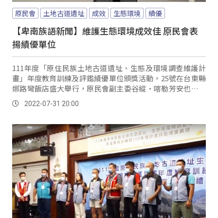
原民會
土地古道遺址
成效
生態環境
績優
【卑南族語新聞】維護生態環境成效佳 原民會表
揚績優單位
111年度「原住民族土地古道遺址、生態及環境調查維護計
畫」年度教育訓練及評鑑績優單位頒獎活動，25號在台東縣
娜路彎飯店盛大舉行，原民會副主委谷縱·喀勒芳安也親自
到場頒獎，並感謝縣市鄉鎮機關為部落文化遺蹟以及山林古
2022-07-31 20:00
道維護做出的貢獻。