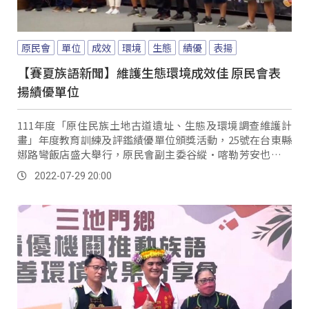
原民會
單位
成效
環境
生態
績優
表揚
【賽夏族語新聞】維護生態環境成效佳 原民會表
揚績優單位
111年度「原住民族土地古道遺址、生態及環境調查維護計
畫」年度教育訓練及評鑑績優單位頒獎活動，25號在台東縣
娜路彎飯店盛大舉行，原民會副主委谷縱·喀勒芳安也親自
到場頒獎，並感謝縣市鄉鎮機關為部落文化遺蹟以及山林古
2022-07-29 20:00
道維護做出的貢獻。