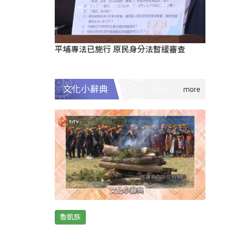
平埔專法已施行 原民身分法暫緩審查
文化小辭典
魯凱族