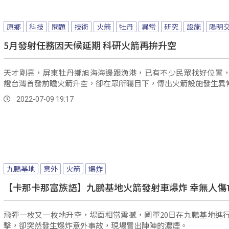
原鄉
科技
問題
技術
火箭
牡丹
異常
研究
設施
陽明
5月發射任務因天候延期 科研火箭再拚升空
天才剛亮，屏東牡丹鄉旭海海邊跟漁港，已有不少民眾找好位置
證台灣首發前瞻火箭升空，卻在眾所矚目下，傳出火箭設施發生異
2022-07-09 19:17
九鵬基地
意外
火箭
爆炸
【卡那卡那富族語】九鵬基地火箭發射車爆炸 幸無人傷
飛彈一枚又一枚地升空，場面相當震撼，國軍20日在九鵬基地進
擊，卻突然發生爆炸意外事故，現場冒出陣陣的濃煙。