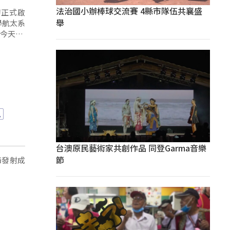
法治國小辦棒球交流賽 4縣市隊伍共襄盛
初正式啟
舉
學航太系
天(8)
光
台澳原民藝術家共創作品 同登Garma音樂
節
海發射成