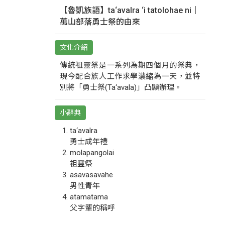
【魯凱族語】ta‘avalra ‘i tatolohae ni｜
萬山部落勇士祭的由來
文化介紹
傳統祖靈祭是一系列為期四個月的祭典，
現今配合族人工作求學濃縮為一天，並特
別將「勇士祭(Ta‘avala)」凸顯辦理。
小辭典
ta‘avalra
勇士成年禮
molapangolai
祖靈祭
asavasavahe
男性青年
atamatama
父字輩的稱呼