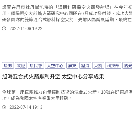
設置在屏東牡丹鄉旭海的「短期科研探空火箭發射場」在今年
用，繼陽明交大前瞻火箭研究中心團隊在7月成功發射後，成功大
研發團隊的雙節混合式燃料探空火箭，先前因為颱風延期，最終在今
早上...。
2022-11-08 19:22
原鄉
政經
原民會
太空中心
屏東
旭海
火箭
科技部
觀
旭海混合式火箭順利升空 太空中心分享成果
全球第一座直驅推力向量控制技術的混合式火箭，10號在屏東旭
功，成為我國太空產業重大里程碑。
2022-07-14 19:13