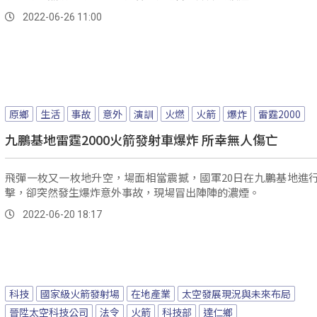
2022-06-26 11:00
原鄉
生活
事故
意外
演訓
火燃
火箭
爆炸
雷霆2000
九鵬基地雷霆2000火箭發射車爆炸 所幸無人傷亡
飛彈一枚又一枚地升空，場面相當震撼，國軍20日在九鵬基地進
擊，卻突然發生爆炸意外事故，現場冒出陣陣的濃煙。
2022-06-20 18:17
科技
國家級火箭發射場
在地產業
太空發展現況與未來布局
晉陞太空科技公司
法令
火箭
科技部
達仁鄉