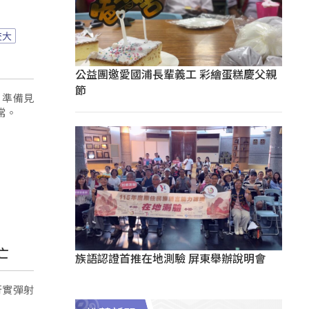
交大
公益團邀愛國浦長輩義工 彩繪蛋糕慶父親
節
，準備見
常。
亡
族語認證首推在地測驗 屏東舉辦說明會
行實彈射