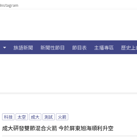
Instagram
族語新聞
新聞性節目
節目表
主播專區
歷史上
科技
太空
成大
測試
火箭
成大研發雙節混合火箭 今於屏東旭海順利升空