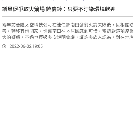
議員促爭取火箭場 饒慶鈴：只要不汙染環境歡迎
兩年前晉陞太空科技公司在達仁鄉南田發射火箭失敗後，因相關
善，轉移其他國家，也讓南田在地居民感到可惜，當初對這項產
大的疑慮，不過也經過多次說明會議，讓許多族人認為，對在地
大幫助。
2022-06-02 19:05