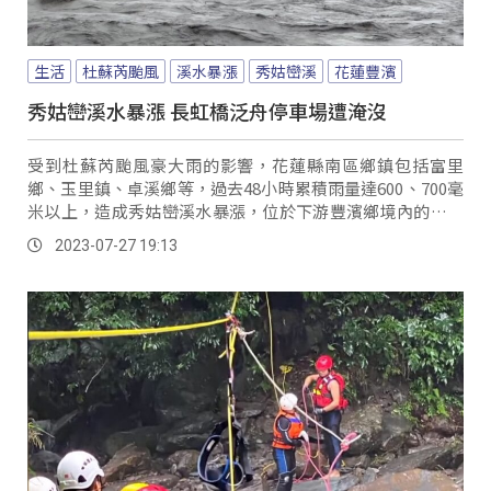
生活
杜蘇芮颱風
溪水暴漲
秀姑巒溪
花蓮豐濱
秀姑巒溪水暴漲 長虹橋泛舟停車場遭淹沒
受到杜蘇芮颱風豪大雨的影響，花蓮縣南區鄉鎮包括富里
鄉、玉里鎮、卓溪鄉等，過去48小時累積雨量達600、700毫
米以上，造成秀姑巒溪水暴漲，位於下游豐濱鄉境內的長虹
橋泛舟終點站，大型車輛停車場整片遭淹沒，東管處工作人
2023-07-27 19:13
員一早特別拉封鎖線，防範民眾靠近河道避免發生意外。