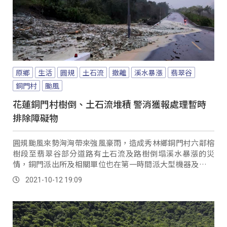
原鄉
生活
圓規
土石流
撤離
溪水暴漲
翡翠谷
銅門村
颱風
花蓮銅門村樹倒、土石流堆積 警消獲報處理暫時
排除障礙物
圓規颱風來勢洶洶帶來強風豪雨，造成秀林鄉銅門村六鄰榕
樹段至翡翠谷部分道路有土石流及路樹倒塌溪水暴漲的災
情，銅門派出所及相關單位也在第一時間派大型機器及人力
前往災情路段處理，暫時排除障礙物，恢復部分路段...。
2021-10-12 19:09