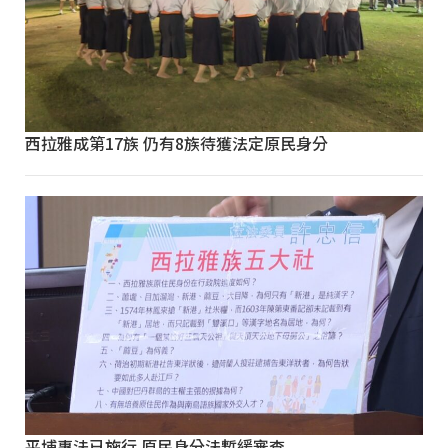
西拉雅成第17族 仍有8族待獲法定原民身分
平埔專法已施行 原民身分法暫緩審查