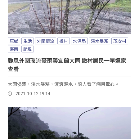
原鄉
生活
外圍環流
撤村
水保局
溪水暴漲
茂安村
豪雨
颱風
颱風外圍環流豪雨襲宜蘭大同 撤村居民一早返家
查看
大雨侵襲，溪水暴漲，滾滾泥水，讓人看了觸目驚心。
2021-10-12 19:14