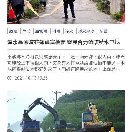
原鄉
生活
卓富橋
封橋
淹水
溪水暴漲
花蓮
溪水暴漲淹花蓮卓富橋面 警民合力清疏積水已退
卓溪鄉卓清村長何成忠表示，「這一兩天都下很大雨，昨天
可能晚上下得很大雨，突然有人打電話說那個橋不能過，水
泥兩邊那個水都滿起來了，兩邊道路進來的水，上面是有一
個小山溝，那個水大量從那邊，然後兩邊橋不是有...。
2021-10-13 19:26