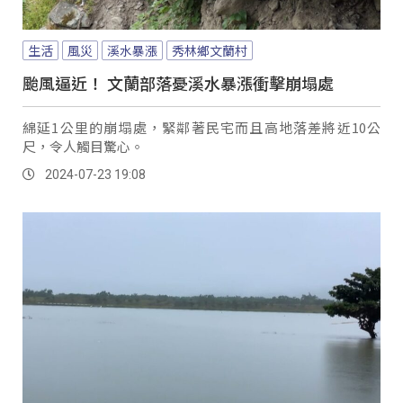
生活
風災
溪水暴漲
秀林鄉文蘭村
颱風逼近！ 文蘭部落憂溪水暴漲衝擊崩塌處
綿延1公里的崩塌處，緊鄰著民宅而且高地落差將近10公
尺，令人觸目驚心。
2024-07-23 19:08