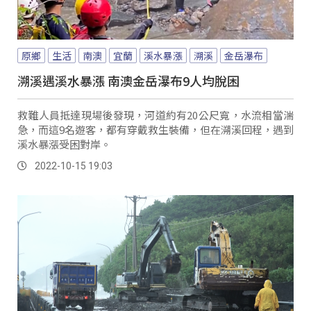
原鄉
生活
南澳
宜蘭
溪水暴漲
溯溪
金岳瀑布
溯溪遇溪水暴漲 南澳金岳瀑布9人均脫困
救難人員抵達現場後發現，河道約有20公尺寬，水流相當湍
急，而這9名遊客，都有穿戴救生裝備，但在溯溪回程，遇到
溪水暴漲受困對岸。
2022-10-15 19:03