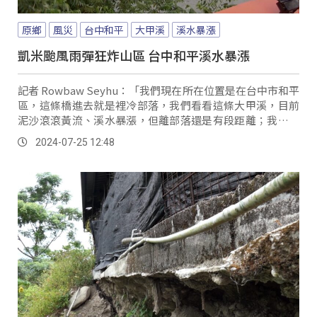
原鄉
風災
台中和平
大甲溪
溪水暴漲
凱米颱風雨彈狂炸山區 台中和平溪水暴漲
記者 Rowbaw Seyhu：「我們現在所在位置是在台中市和平
區，這條橋進去就是裡冷部落，我們看看這條大甲溪，目前
泥沙滾滾黃流、溪水暴漲，但離部落還是有段距離；我們稍
早訪問到和平區長，來看看稍早訪問。
2024-07-25 12:48