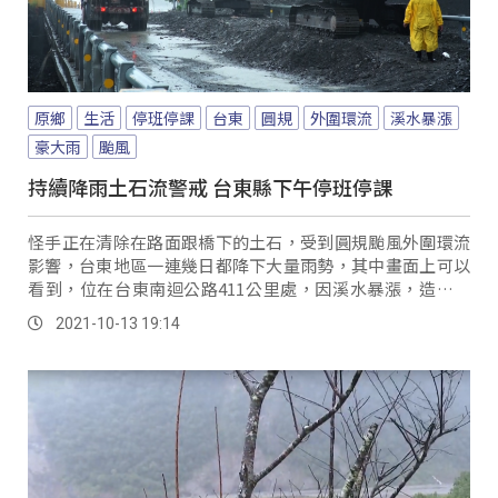
原鄉
生活
停班停課
台東
圓規
外圍環流
溪水暴漲
豪大雨
颱風
持續降雨土石流警戒 台東縣下午停班停課
怪手正在清除在路面跟橋下的土石，受到圓規颱風外圍環流
影響，台東地區一連幾日都降下大量雨勢，其中畫面上可以
看到，位在台東南迴公路411公里處，因溪水暴漲，造成土
石衝上橋面，大武工務段緊急封住南下車道，執...。
2021-10-13 19:14