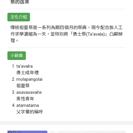
祭的由來
文化介紹
傳統祖靈祭是一系列為期四個月的祭典，現今配合族人工
作求學濃縮為一天，並特別將「勇士祭(Ta‘avala)」凸顯辦
理。
小辭典
ta‘avalra
勇士成年禮
molapangolai
祖靈祭
asavasavahe
男性青年
atamatama
父字輩的稱呼