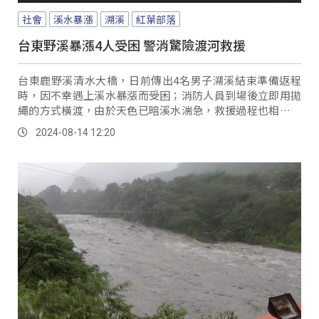
社會
溪水暴漲
溯溪
紅葉部落
台東野溪暴漲4人受困 警消驚險渡河救援
台東鹿野溪清水大橋，日前傳出4名男子溯溪結束準備返程
時，因不幸遇上溪水暴漲而受困；消防人員到場後立即用拋
繩的方式橫渡，由於天色已暗溪水湍急，救援過程也相當驚
險。
2024-08-14 12:20