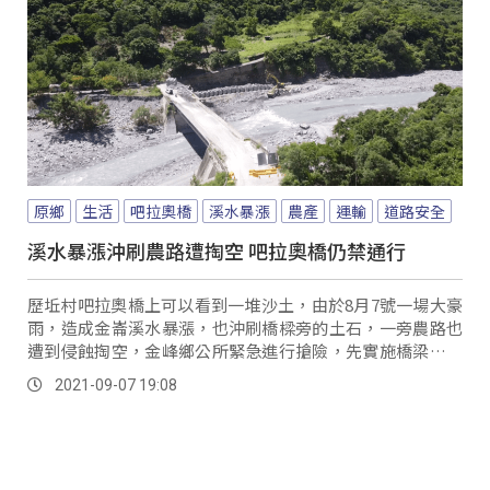
原鄉
生活
吧拉奧橋
溪水暴漲
農產
運輸
道路安全
溪水暴漲沖刷農路遭掏空 吧拉奧橋仍禁通行
歷坵村吧拉奧橋上可以看到一堆沙土，由於8月7號一場大豪
雨，造成金崙溪水暴漲，也沖刷橋樑旁的土石，一旁農路也
遭到侵蝕掏空，金峰鄉公所緊急進行搶險，先實施橋梁護岸
工程，預計下周一就能搶通農路。
2021-09-07 19:08