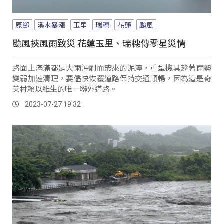
原鄉
溪水暴漲
玉里
瑞穗
花蓮
颱風
颱風挾風雨致災 花蓮玉里、瑞穗傳零星災情
路面上滿滿都是大雨沖刷而帶來的泥濘，重型機具趁著雨勢
變弱加速清理，要儘快恢覆道路保持交通順暢，因為這是奇
美村賴以維生的唯一聯外道路。
2023-07-27 19:32