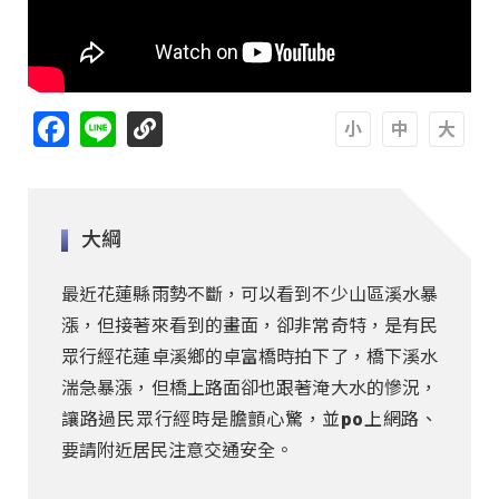
Facebook
Line
A
A
A
大綱
最近花蓮縣雨勢不斷，可以看到不少山區溪水暴
漲，但接著來看到的畫面，卻非常奇特，是有民
眾行經花蓮卓溪鄉的卓富橋時拍下了，橋下溪水
湍急暴漲，但橋上路面卻也跟著淹大水的慘況，
讓路過民眾行經時是膽顫心驚，並po上網路、
要請附近居民注意交通安全。