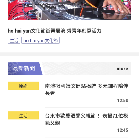
ho hai yan文化節街舞展演 秀青年創意活力
生活
ho hai yan文化節
最新新聞
南澳撒利姆文健站揭牌 多元課程陪伴
原鄉
長者
12:50
台東市歡慶溫馨父親節！ 表揚71位模
生活
範父親
12:45