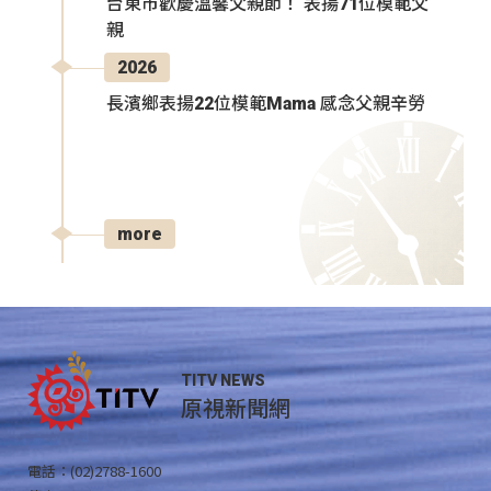
台東市歡慶溫馨父親節！ 表揚71位模範父
親
2026
長濱鄉表揚22位模範Mama 感念父親辛勞
more
TITV NEWS
原視新聞網
電話：(02)2788-1600