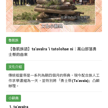
魯凱族
【魯凱族語】ta‘avalra ‘i tatolohae ni｜萬山部落勇
士祭的由來
文化介紹
傳統祖靈祭是一系列為期四個月的祭典，現今配合族人工
作求學濃縮為一天，並特別將「勇士祭(Ta‘avala)」凸顯
辦理。
小辭典
ta‘avalra