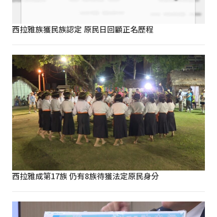
西拉雅族獲民族認定 原民日回顧正名歷程
西拉雅成第17族 仍有8族待獲法定原民身分