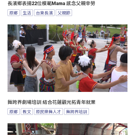
長濱鄉表揚22位模範Mama 感念父親辛勞
原鄉
生活
台東長濱
父親節
舞跨界劇場培訓 結合花蓮觀光拓青年就業
原鄉
教文
原民樂舞人才
舞跨界培訓