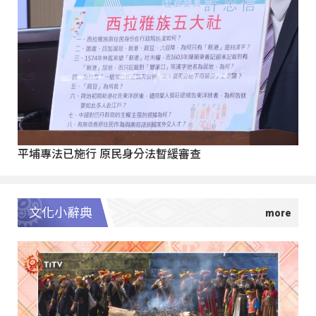
平埔專法已施行 原民身分法暫緩審查
文化小辭典