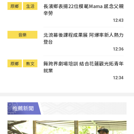
長濱鄉表揚22位模範Mama 感念父親
原鄉
生活
辛勞
12:43
北流幕後課程成果展 阿爆率新人熱力
音樂
登台
12:36
舞跨界劇場培訓 結合花蓮觀光拓青年
原鄉
教文
就業
12:34
推薦新聞