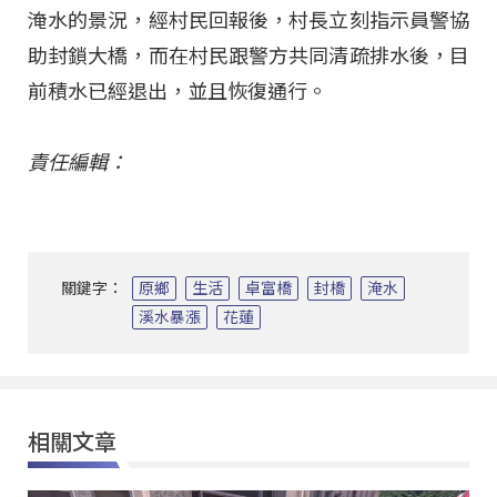
淹水的景況，經村民回報後，村長立刻指示員警協
助封鎖大橋，而在村民跟警方共同清疏排水後，目
前積水已經退出，並且恢復通行。
責任編輯：
關鍵字：
原鄉
生活
卓富橋
封橋
淹水
溪水暴漲
花蓮
相關文章