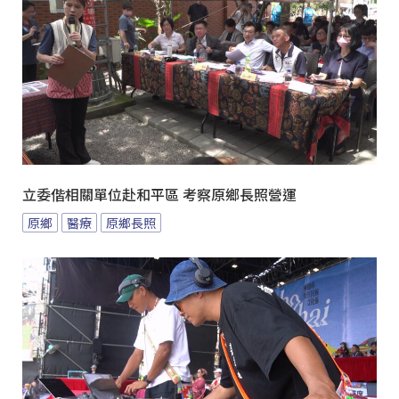
立委偕相關單位赴和平區 考察原鄉長照營運
原鄉
醫療
原鄉長照