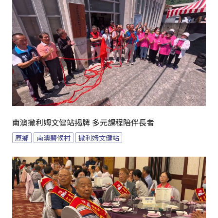
南澳撒利姆文健站揭牌 多元課程陪伴長者
原鄉
南澳碧候村
撒利姆文健站