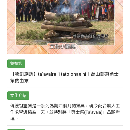
魯凱族
【魯凱族語】ta‘avalra ‘i tatolohae ni｜萬山部落勇士
祭的由來
文化介紹
傳統祖靈祭是一系列為期四個月的祭典，現今配合族人工
作求學濃縮為一天，並特別將「勇士祭(Ta‘avala)」凸顯辦
理。