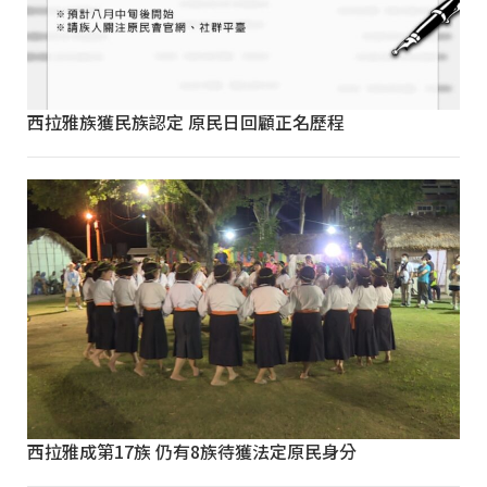
西拉雅族獲民族認定 原民日回顧正名歷程
西拉雅成第17族 仍有8族待獲法定原民身分