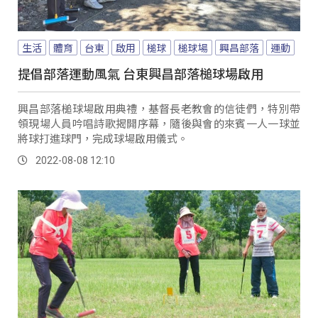
生活
體育
台東
啟用
槌球
槌球場
興昌部落
運動
提倡部落運動風氣 台東興昌部落槌球場啟用
興昌部落槌球場啟用典禮，基督長老教會的信徒們，特別帶
領現場人員吟唱詩歌揭開序幕，隨後與會的來賓一人一球並
將球打進球門，完成球場啟用儀式。
2022-08-08 12:10