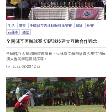
生活
體育
全國儲互盃槌球聯誼邀請賽
槌球
比賽
花蓮市
運動
全國儲互盃槌球賽 切磋球技建立互助合作觀念
全國儲互盃槌球聯誼邀請賽，秀林鄉文蘭部落青少年特別展
演太魯閣舞蹈揭開序幕。
2022-08-23 12:23