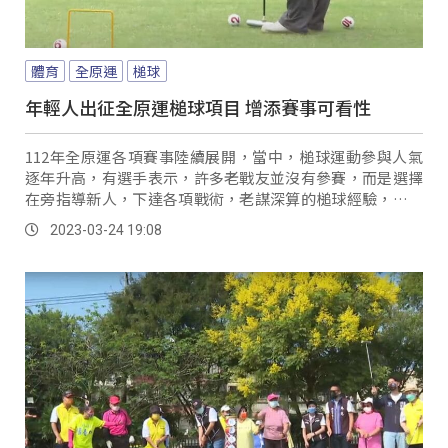
體育
全原運
槌球
年輕人出征全原運槌球項目 增添賽事可看性
112年全原運各項賽事陸續展開，當中，槌球運動參與人氣
逐年升高，有選手表示，許多老戰友並沒有參賽，而是選擇
在旁指導新人，下達各項戰術，老謀深算的槌球經驗，增添
比賽的可看性，讓經驗老道的選手，不敢大意。
2023-03-24 19:08