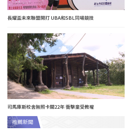
長耀盃未來聯盟開打 UBA和SBL同場競技
司馬庫斯校舍無照卡關22年 衝擊童受教權
推薦新聞