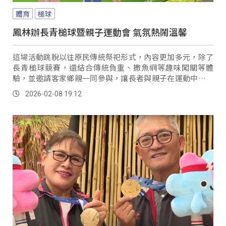
體育
槌球
鳳林辦長青槌球暨親子運動會 氣氛熱鬧溫馨
這場活動跳脫以往原民傳統祭祀形式，內容更加多元，除了
長青槌球競賽，還結合傳統負重、撒魚網等趣味闖關等體
驗，並邀請客家鄉親一同參與，讓長者與親子在運動中交流
情感，也認識在地多元文化。
2026-02-08 19:12