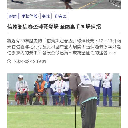
體育
南投信義
槌球
迎春盃
信義鄉迎春盃球賽登場 全國高手同場過招
將近有30年歷史的「信義鄉迎春盃」球類競賽，12、13日兩
天在信義鄉地利村及民和國中盛大展開！這個過去原本只是
信義鄉內的賽事，發展至今已漸漸成為全國性的盛會，全國
各地不分族群都有族人響應組隊來參賽。
2024-02-12 19:09