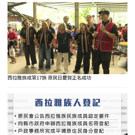
西拉雅族成第17族 原民日慶賀正名成功