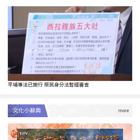
平埔專法已施行 原民身分法暫緩審查
文化小辭典