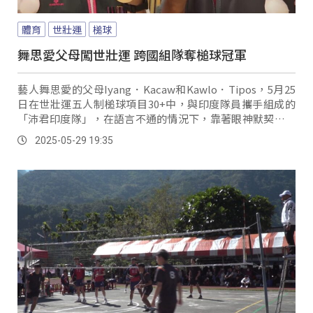
體育
世壯運
槌球
舞思愛父母闖世壯運 跨國組隊奪槌球冠軍
藝人舞思愛的父母Iyang．Kacaw和Kawlo．Tipos，5月25
日在世壯運五人制槌球項目30+中，與印度隊員攜手組成的
「沛君印度隊」，在語言不通的情況下，靠著眼神默契和團
隊合作，順利摘下槌球項目30+冠軍。
2025-05-29 19:35