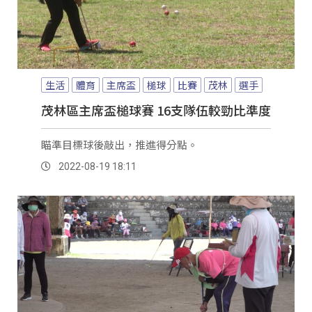
生活
體育
主席盃
槌球
比賽
茂林
選手
茂林區主席盃槌球賽 16支隊伍較勁比準度
瞄準目標球後敲出，推進得分點。
2022-08-19 18:11