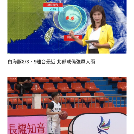
白海豚8/8、9離台最近 北部戒備強風大雨