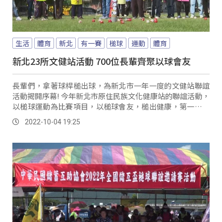
生活
體育
新北
有一賽
槌球
運動
體育
新北23所文健站活動 700位長輩齊聚以球會友
長輩們，拿著球桿槌出球，為新北市一年一度的文健站聯誼
活動揭開序幕! 今年新北市原住民族文化健康站的聯誼活動，
以槌球運動為比賽項目，以槌球會友，槌出健康，第一次參
與的文健站的長輩們，更是踴躍參與。
2022-10-04 19:25