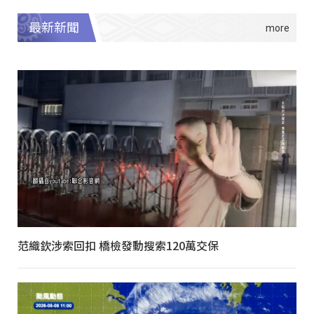
最新新聞
范織欽涉索回扣 橋檢發動搜索120萬交保