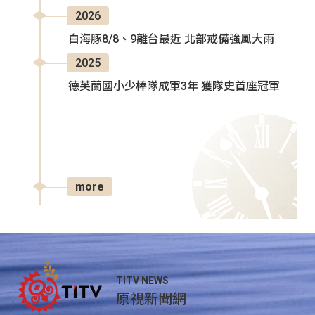
2026
白海豚8/8、9離台最近 北部戒備強風大雨
2025
德芙蘭國小少棒隊成軍3年 獲隊史首座冠軍
more
TITV NEWS
原視新聞網