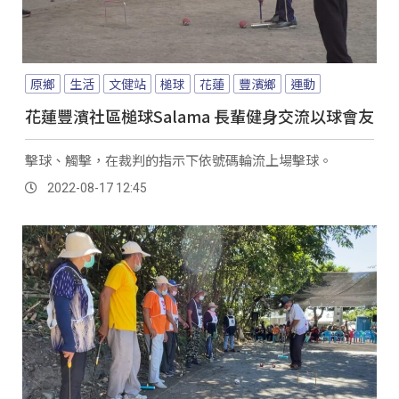
原鄉
生活
文健站
槌球
花蓮
豐濱鄉
運動
花蓮豐濱社區槌球Salama 長輩健身交流以球會友
擊球、觸擊，在裁判的指示下依號碼輪流上場擊球。
2022-08-17 12:45