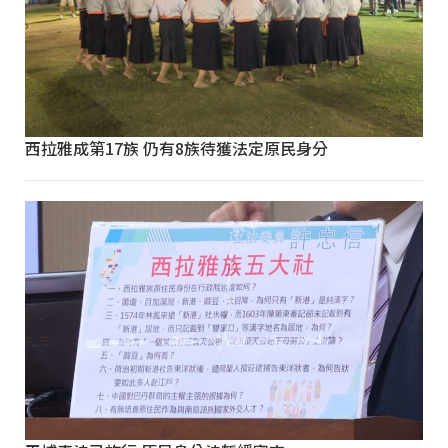
西拉雅成第17族 仍有8族待獲法定原民身分