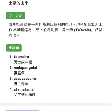
士祭的由來
文化介紹
傳統祖靈祭是一系列為期四個月的祭典，現今配合族人工
作求學濃縮為一天，並特別將「勇士祭(Ta‘avala)」凸顯
辦理。
小辭典
ta‘avalra
勇士成年禮
molapangolai
祖靈祭
asavasavahe
男性青年
atamatama
父字輩的稱呼