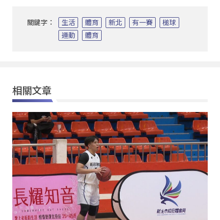
關鍵字：
生活
體育
新北
有一賽
槌球
運動
體育
相關文章