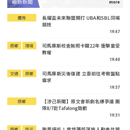
最新新聞
長耀盃未來聯盟開打 UBA和SBL同場
體育
競技
19:47
司馬庫斯校舍無照卡關22年 衝擊童受
原鄉
環境
教權
19:40
司馬庫斯災後復建 立委前往考察盤點
交通
原鄉
需求
19:37
【涉己新聞】原文會新劇名爆爭議 團
原鄉
隊8/7赴Tafalong致歉
19:31
颱風逼近！普悠瑪部落族人勘查共管
原鄉
防災