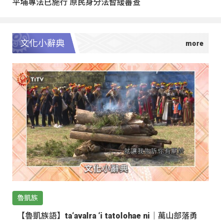
平埔專法已施行 原民身分法暫緩審查
文化小辭典
魯凱族
【魯凱族語】ta‘avalra ‘i tatolohae ni｜萬山部落勇