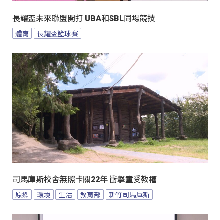
長耀盃未來聯盟開打 UBA和SBL同場競技
體育
長耀盃籃球賽
司馬庫斯校舍無照卡關22年 衝擊童受教權
原鄉
環境
生活
教育部
新竹司馬庫斯