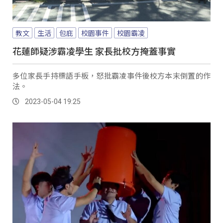
教文
生活
包庇
校園事件
校園霸凌
花蓮師疑涉霸凌學生 家長批校方掩蓋事實
多位家長手持標語手板，怒批霸凌事件後校方本末倒置的作
法。
2023-05-04 19:25