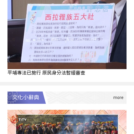
平埔專法已施行 原民身分法暫緩審查
文化小辭典