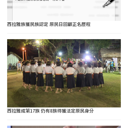
西拉雅族獲民族認定 原民日回顧正名歷程
西拉雅成第17族 仍有8族待獲法定原民身分