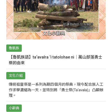
魯凱族
【魯凱族語】ta‘avalra ‘i tatolohae ni｜萬山部落勇士
祭的由來
文化介紹
傳統祖靈祭是一系列為期四個月的祭典，現今配合族人工
作求學濃縮為一天，並特別將「勇士祭(Ta‘avala)」凸顯辦
理。
小辭典