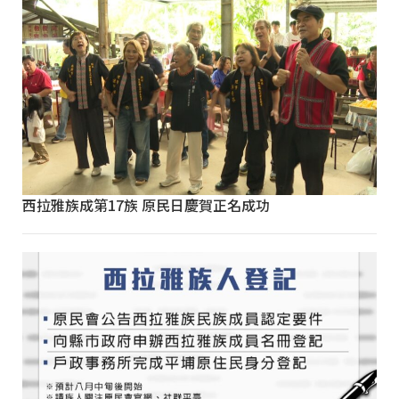
西拉雅族成第17族 原民日慶賀正名成功