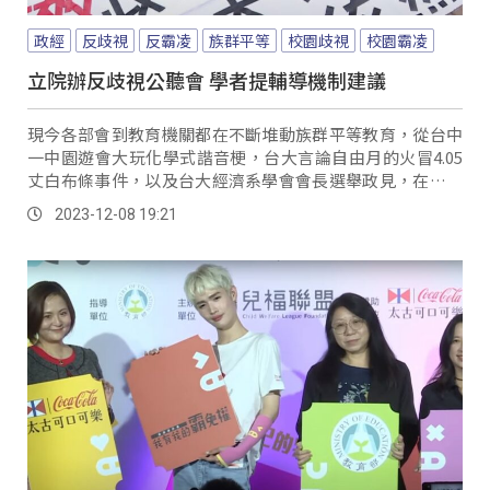
政經
反歧視
反霸凌
族群平等
校園歧視
校園霸凌
立院辦反歧視公聽會 學者提輔導機制建議
現今各部會到教育機關都在不斷堆動族群平等教育，從台中
一中園遊會大玩化學式諧音梗，台大言論自由月的火冒4.05
丈白布條事件，以及台大經濟系學會會長選舉政見，在在顯
示，近年校園內的族群偏見、歧視事件層出不窮，問題究竟
2023-12-08 19:21
出在哪？7日立法院教育文化委員會召開反霸凌、反歧視的公
聽會，聽取各方意見。