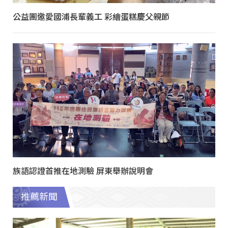
公益團邀愛國浦長輩義工 彩繪蛋糕慶父親節
族語認證首推在地測驗 屏東舉辦說明會
推薦新聞