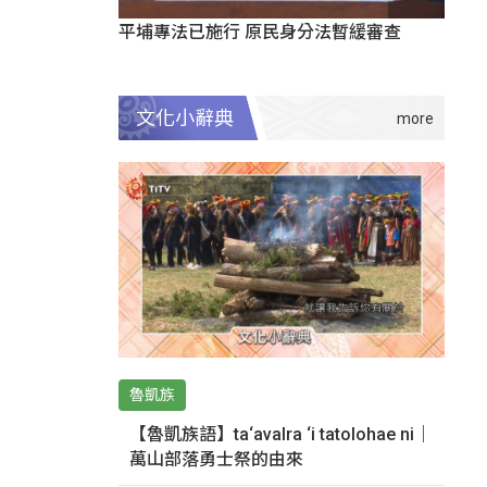
平埔專法已施行 原民身分法暫緩審查
文化小辭典
魯凱族
【魯凱族語】ta‘avalra ‘i tatolohae ni｜
萬山部落勇士祭的由來