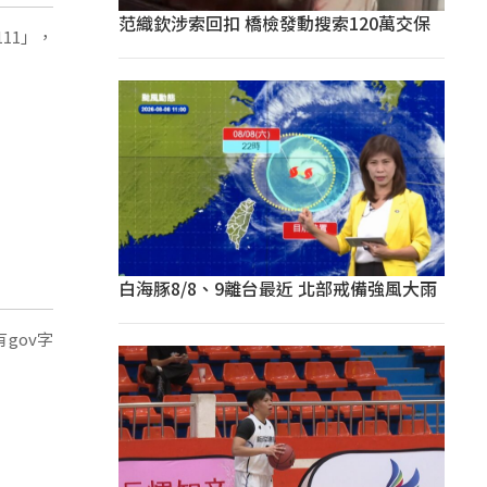
范織欽涉索回扣 橋檢發動搜索120萬交保
11」，
白海豚8/8、9離台最近 北部戒備強風大雨
gov字