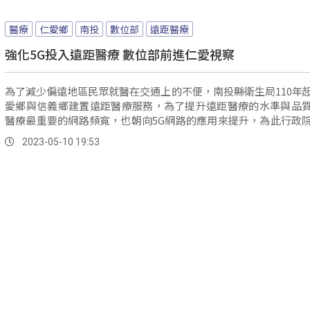
醫療
仁愛鄉
南投
數位部
遠距醫療
強化5G投入遠距醫療 數位部前進仁愛視察
為了減少偏遠地區民眾就醫在交通上的不便，南投縣衛生局110年
愛鄉與信義鄉建置遠距醫療服務，為了提升遠距醫療的水準與品
醫療最重要的網路頻寬，也朝向5G網路的應用來提升，為此行政
展部，就來到南投仁愛鄉衛生所，訪視5G網路遠距醫療的使用狀況
2023-05-10 19:53