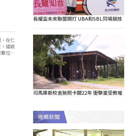
長耀盃未來聯盟開打 UBA和SBL同場競技
起，在仁
質，遠距
院數位發
。
司馬庫斯校舍無照卡關22年 衝擊童受教權
推薦新聞