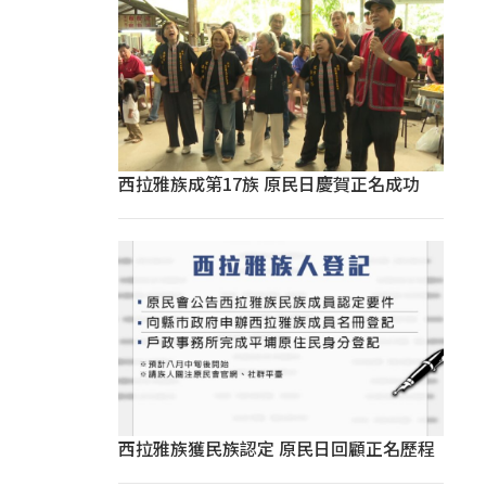
西拉雅族成第17族 原民日慶賀正名成功
西拉雅族獲民族認定 原民日回顧正名歷程