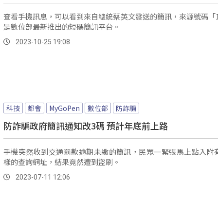
查看手機訊息，可以看到來自總統蔡英文發送的簡訊，來源號碼「1
是數位部最新推出的短碼簡訊平台。
2023-10-25 19:08
科技
都會
MyGoPen
數位部
防詐騙
防詐騙政府簡訊通知改3碼 預計年底前上路
手機突然收到交通罰款逾期未繳的簡訊，民眾一緊張馬上點入附有
樣的查詢網址，結果竟然遭到盜刷。
2023-07-11 12:06