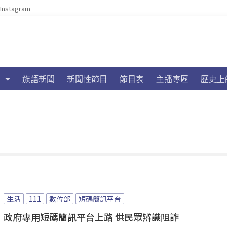
Instagram
族語新聞
新聞性節目
節目表
主播專區
歷史上
生活
111
數位部
短碼簡訊平台
政府專用短碼簡訊平台上路 供民眾辨識阻詐