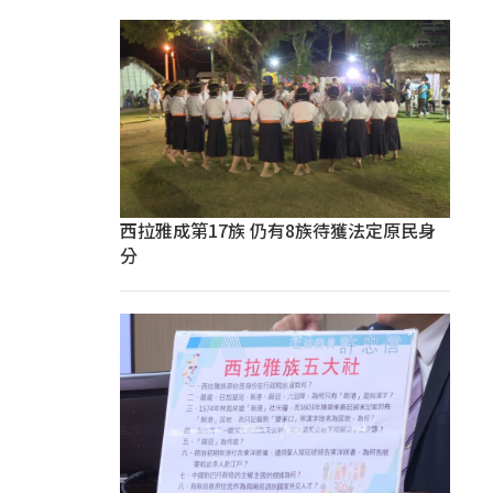
西拉雅成第17族 仍有8族待獲法定原民身
分