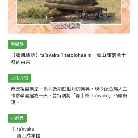
魯凱族
【魯凱族語】ta‘avalra ‘i tatolohae ni｜萬山部落勇士
祭的由來
文化介紹
傳統祖靈祭是一系列為期四個月的祭典，現今配合族人工
作求學濃縮為一天，並特別將「勇士祭(Ta‘avala)」凸顯辦
理。
小辭典
ta‘avalra
勇士成年禮