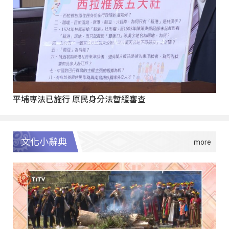
平埔專法已施行 原民身分法暫緩審查
文化小辭典