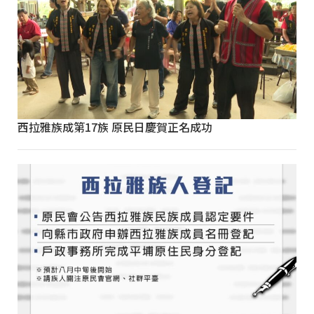
西拉雅族成第17族 原民日慶賀正名成功