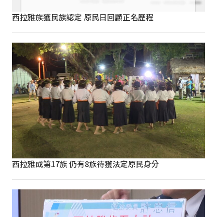
西拉雅族獲民族認定 原民日回顧正名歷程
西拉雅成第17族 仍有8族待獲法定原民身分