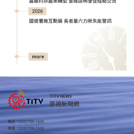
嘉蘭村拚農業轉型 金峰說明會促經驗交流
2026
國健署推互動展 長者量六力揪失能警訊
more
TITV NEWS
原視新聞網
電話：(02)2788-1600
傳真：(02)2788-1500