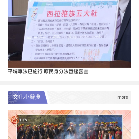
平埔專法已施行 原民身分法暫緩審查
文化小辭典