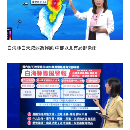
白海豚白天減弱為輕颱 中部以北有局部豪雨