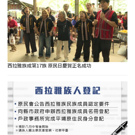
西拉雅族成第17族 原民日慶賀正名成功