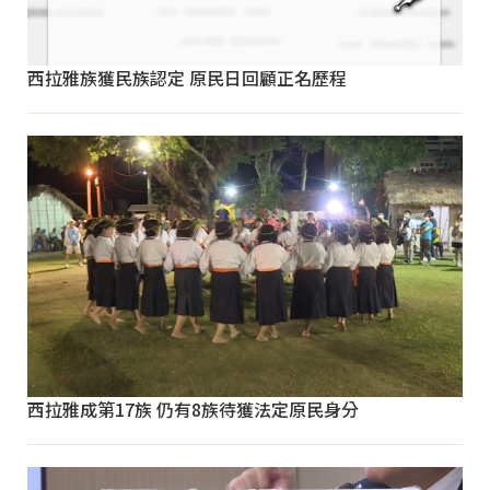
西拉雅族獲民族認定 原民日回顧正名歷程
西拉雅成第17族 仍有8族待獲法定原民身分