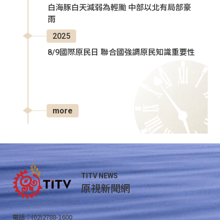
白海豚白天減弱為輕颱 中部以北有局部豪
雨
2025
8/9國際原民日 聯合國強調原民知識重要性
more
TITV NEWS
原視新聞網
電話：(02)2788-1600