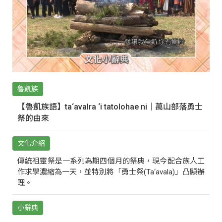
魯凱族
【魯凱族語】ta‘avalra ‘i tatolohae ni｜萬山部落勇士
祭的由來
文化介紹
傳統祖靈祭是一系列為期四個月的祭典，現今配合族人工
作求學濃縮為一天，並特別將「勇士祭(Ta‘avala)」凸顯辦
理。
小辭典