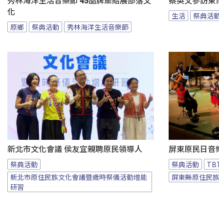
秀林海洋生活音樂節 45品牌集結展部落文
蔡英文參訪東
化
生活
祭典活
原鄉
祭典活動
秀林海洋生活音樂節
新北市文化會議 侯友宜親聘原民領導人
屏東原民日音
祭典活動
祭典活動
T
新北市原住民族文化會議暨歲時祭儀活動增能
屏東縣原住民
研習