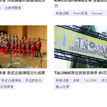
博會 同框饒慶鈴推廣慢經濟
Kiwit部落Paliwal登場 漁獲
力
動
台東博覽會
祭典活動
Kiwit部落
Paliwal
樂會 泰武古謠傳唱文化成果
TALOMA'原住民族音樂季 8
BT泰武古謠傳唱
原住民族日
祭典活動
音樂
TALOMA'
原
族日音樂會
圓山花博