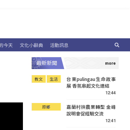
的今天
文化小辭典
活動訊息
最新新聞
台東pulingau生命故事
教文
生活
展 香氛串起文化連結
12:44
嘉蘭村拚農業轉型 金峰
原鄉
說明會促經驗交流
12:41