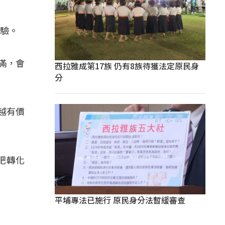
體驗。
滿，會
西拉雅成第17族 仍有8族待獲法定原民身
分
越有價
肥轉化
平埔專法已施行 原民身分法暫緩審查