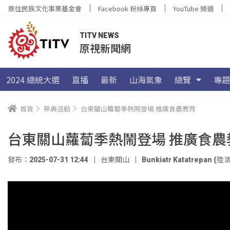
原住民族文化事業基金會
Facebook 粉絲專頁
YouTube 頻道
TITV NEWS
原視新聞網
2024 總統大選
直播
最新
山海氣象
總覽
專題
首頁
祭典活動
台東關山蘿蔔季熱鬧登場 推廣食農教育
台東關山蘿蔔季熱鬧登場 推廣食農
發布：2025-07-31 12:44
台東關山
Bunkiatr Katatrepan (陸