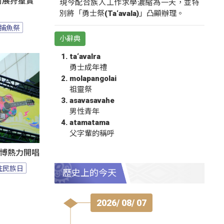
遊街展狩獵實
現今配合族人工作求學濃縮為一天，並特
別將「勇士祭(Ta‘avala)」凸顯辦理。
捕魚祭
小辭典
ta‘avalra
勇士成年禮
molapangolai
祖靈祭
asavasavahe
男性青年
atamatama
父字輩的稱呼
1花博熱力開唱
住民族日
歷史上的今天
2026/ 08/ 07