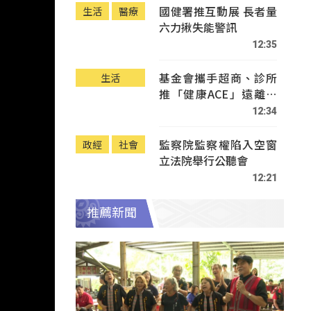
國健署推互動展 長者量
生活
醫療
六力揪失能警訊
12:35
基金會攜手超商、診所
生活
推「健康ACE」遠離疾
病
12:34
監察院監察權陷入空窗
政經
社會
立法院舉行公聽會
12:21
推薦新聞