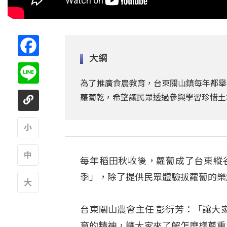
Facebook
大綱
Line
為了推廣食農教育，台東關山鎮每年都舉
蘿蔔乾，希望讓民眾透過參與學習珍惜土
A
每年稻田秋收後，蘿蔔成了台東縱
A
季」，除了提供民眾體驗拔蘿蔔的樂
A
台東關山農會主任 彭衍芳：「讓大
育的精神，讓大家來了解怎麼樣尊重