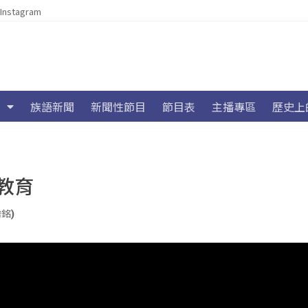
Instagram
族語新聞
新聞性節目
節目表
主播專區
歷史上
教育
浩銘)