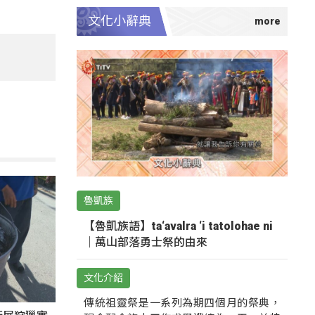
文化小辭典
魯凱族
【魯凱族語】ta‘avalra ‘i tatolohae ni
｜萬山部落勇士祭的由來
文化介紹
傳統祖靈祭是一系列為期四個月的祭典，