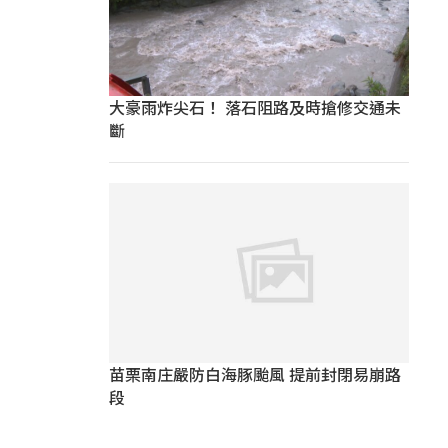
大豪雨炸尖石！ 落石阻路及時搶修交通未
斷
苗栗南庄嚴防白海豚颱風 提前封閉易崩路
段