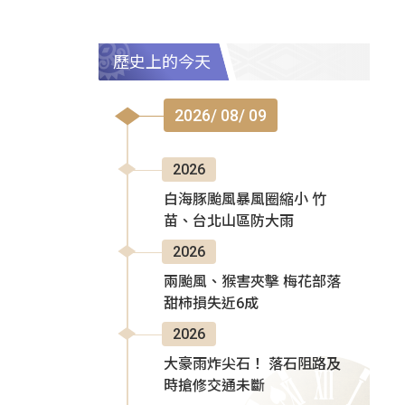
歷史上的今天
2026/ 08/ 09
2026
白海豚颱風暴風圈縮小 竹
苗、台北山區防大雨
2026
兩颱風、猴害夾擊 梅花部落
甜柿損失近6成
2026
大豪雨炸尖石！ 落石阻路及
時搶修交通未斷