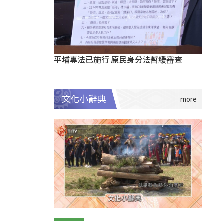
平埔專法已施行 原民身分法暫緩審查
文化小辭典