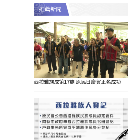
推薦新聞
西拉雅族成第17族 原民日慶賀正名成功