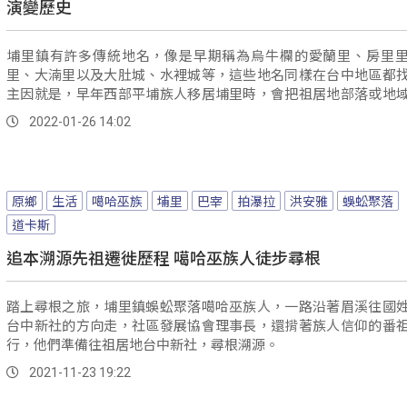
演變歷史
埔里鎮有許多傳統地名，像是早期稱為烏牛欄的愛蘭里、房里
里、大湳里以及大肚城、水裡城等，這些地名同樣在台中地區都
主因就是，早年西部平埔族人移居埔里時，會把祖居地部落或地
併帶進來，...。
2022-01-26 14:02
原鄉
生活
噶哈巫族
埔里
巴宰
拍瀑拉
洪安雅
蜈蚣聚落
道卡斯
追本溯源先祖遷徙歷程 噶哈巫族人徒步尋根
踏上尋根之旅，埔里鎮蜈蚣聚落噶哈巫族人，一路沿著眉溪往國
台中新社的方向走，社區發展協會理事長，還揹著族人信仰的番
行，他們準備往祖居地台中新社，尋根溯源。
2021-11-23 19:22