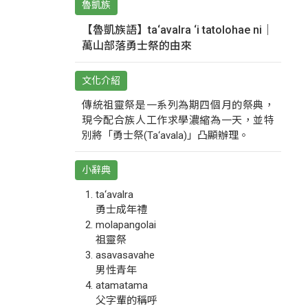
魯凱族
【魯凱族語】ta‘avalra ‘i tatolohae ni｜
萬山部落勇士祭的由來
文化介紹
傳統祖靈祭是一系列為期四個月的祭典，
現今配合族人工作求學濃縮為一天，並特
別將「勇士祭(Ta‘avala)」凸顯辦理。
小辭典
ta‘avalra
勇士成年禮
molapangolai
祖靈祭
asavasavahe
男性青年
atamatama
父字輩的稱呼