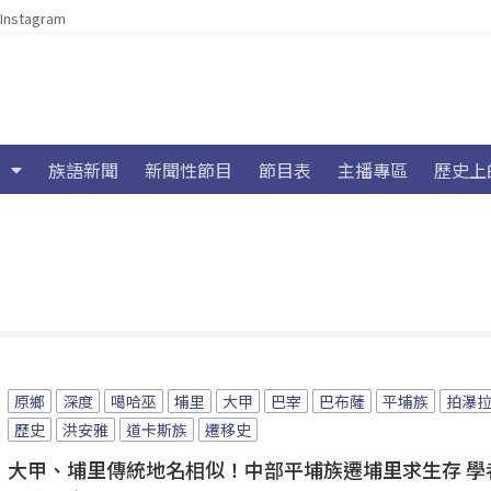
Instagram
族語新聞
新聞性節目
節目表
主播專區
歷史上
原鄉
深度
噶哈巫
埔里
大甲
巴宰
巴布薩
平埔族
拍瀑
歷史
洪安雅
道卡斯族
遷移史
大甲、埔里傳統地名相似！中部平埔族遷埔里求生存 學