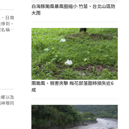
白海豚颱風暴風圈縮小 竹苗、台北山區防
大雨
里、日南
找得到，
域名稱一
兩颱風、猴害夾擊 梅花部落甜柿損失近6
成
姓鄉以及
祖神尊同