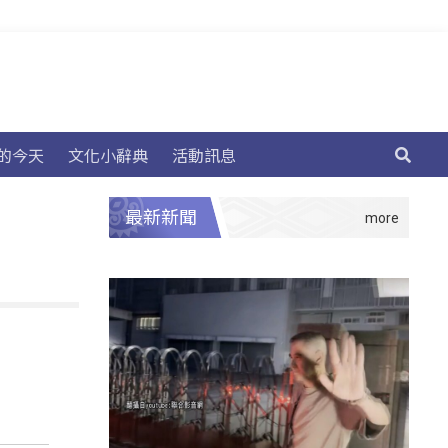
的今天
文化小辭典
活動訊息
最新新聞