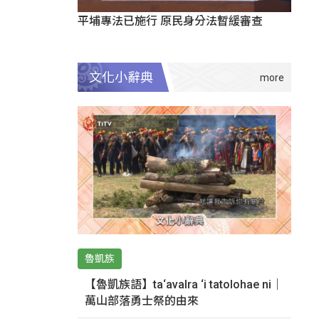
平埔專法已施行 原民身分法暫緩審查
文化小辭典
魯凱族
【魯凱族語】ta‘avalra ‘i tatolohae ni｜
萬山部落勇士祭的由來