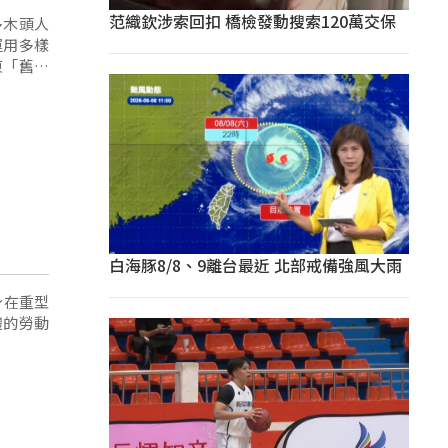
范織欽涉索回扣 橋檢發動搜索120萬交保
多木頭人
運用多樣
東「舊好
白海豚8/8、9離台最近 北部戒備強風大雨
身在重型
體的勞動