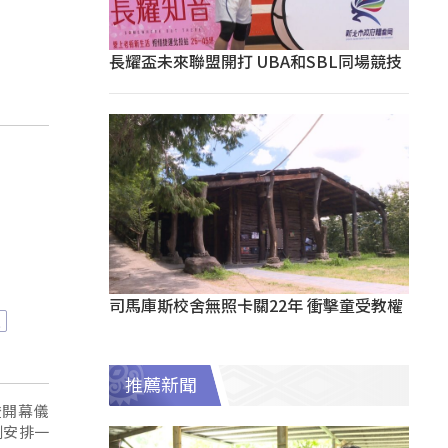
長耀盃未來聯盟開打 UBA和SBL同場競技
。
司馬庫斯校舍無照卡關22年 衝擊童受教權
雄
推薦新聞
燈開幕儀
劃安排一