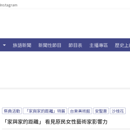
Instagram
族語新聞
新聞性節目
節目表
主播專區
歷史上
祭典活動
「家與家的距離」特展
台東美術館
安聖惠
沙桂花
「家與家的距離」 看見原民女性藝術家影響力