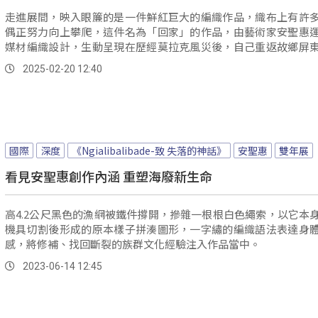
走進展間，映入眼簾的是一件鮮紅巨大的編織作品，織布上有許
偶正努力向上攀爬，這件名為「回家」的作品，由藝術家安聖惠
媒材編織設計，生動呈現在歷經莫拉克風災後，自己重返故鄉屏
茶」的艱辛歷程。
2025-02-20 12:40
國際
深度
《Ngialibalibade-致 失落的神話》
安聖惠
雙年展
看見安聖惠創作內涵 重塑海廢新生命
高4.2公尺黑色的漁網被鐵件撐開，摻雜一根根白色繩索，以它本
機具切割後形成的原本樣子拼湊圖形，一字繡的編織語法表達身
感，將修補、找回斷裂的族群文化經驗注入作品當中。
2023-06-14 12:45