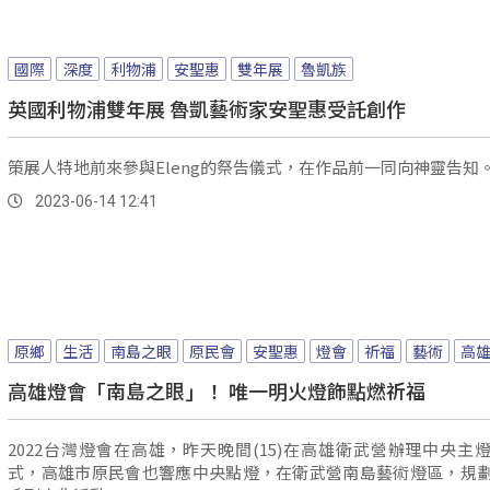
國際
深度
利物浦
安聖惠
雙年展
魯凱族
英國利物浦雙年展 魯凱藝術家安聖惠受託創作
策展人特地前來參與Eleng的祭告儀式，在作品前一同向神靈告知
2023-06-14 12:41
原鄉
生活
南島之眼
原民會
安聖惠
燈會
祈福
藝術
高
高雄燈會「南島之眼」！ 唯一明火燈飾點燃祈福
2022台灣燈會在高雄，昨天晚間(15)在高雄衛武營辦理中央主
式，高雄市原民會也響應中央點燈，在衛武營南島藝術燈區，規