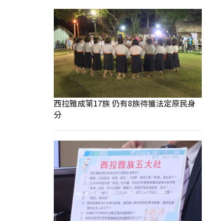
西拉雅成第17族 仍有8族待獲法定原民身
分