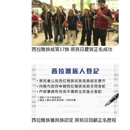
西拉雅族成第17族 原民日慶賀正名成功
西拉雅族獲民族認定 原民日回顧正名歷程