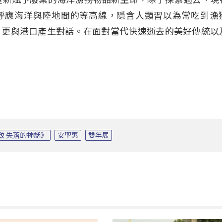
呼應海洋與陸地間的等高線，隱含人類習以為常吃到漁
，更與港口產生對話。在面對當代快速逝去的美好傳統以
de-致 失落的神話》
安聖惠
雙年展