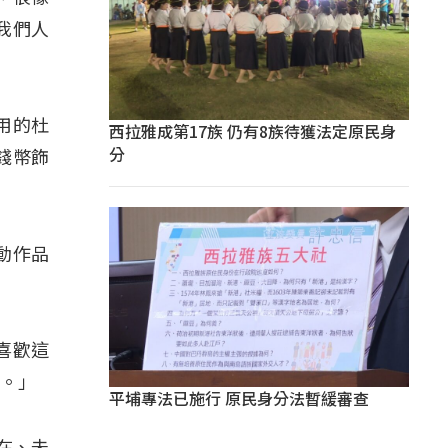
我們人
用的杜
西拉雅成第17族 仍有8族待獲法定原民身
分
錢幣飾
感動作品
我喜歡這
麗。」
平埔專法已施行 原民身分法暫緩審查
現在、未