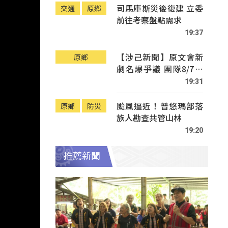
司馬庫斯災後復建 立委
交通
原鄉
前往考察盤點需求
19:37
【涉己新聞】原文會新
原鄉
劇名爆爭議 團隊8/7赴
Tafalong致歉
19:31
颱風逼近！普悠瑪部落
原鄉
防災
族人勘查共管山林
19:20
推薦新聞