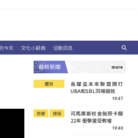
的今天
文化小辭典
活動訊息
最新新聞
長耀盃未來聯盟開打
體育
UBA和SBL同場競技
19:47
司馬庫斯校舍無照卡關
原鄉
環境
22年 衝擊童受教權
19:40