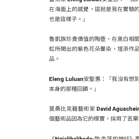
在海面上的感覺，這就是我在實驗
也是這樣子。」
魯凱族珍貴價值的陶壺，在黑白相
虹所開出的紫色花朵暈染，增添作
品。
Eleng Luluan安聖惠：「我
本身的那種回饋。」
莫桑比克籍藝術家 David Agua
個藝術品因為它的樸實，採用了丟棄
《Ngialibalibade-致 失