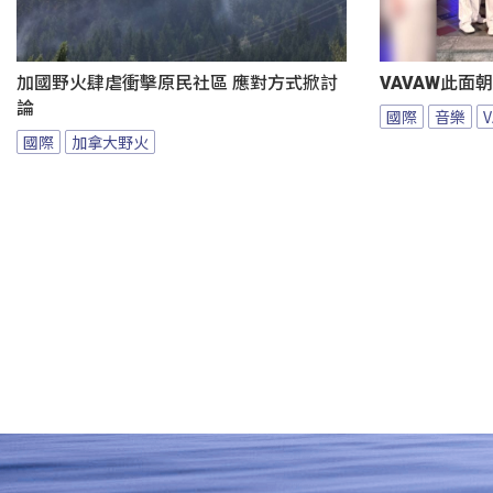
加國野火肆虐衝擊原民社區 應對方式掀討
VAVAW此面
論
國際
音樂
國際
加拿大野火