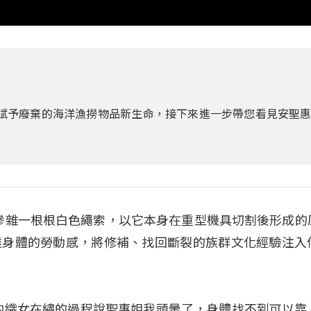
的神話》重新賦予廢棄的海洋漁撈物品新生命，接下來進一步帶您看見安聖
，摻雜一根根白色繩索，以它本身在重型機具切割後形成的
達身體的勞動感，將修補、找回斷裂的族群文化經驗注入
惠：「我的織女在繡的過程說聖惠姐我頭暈了，身體找不到可以