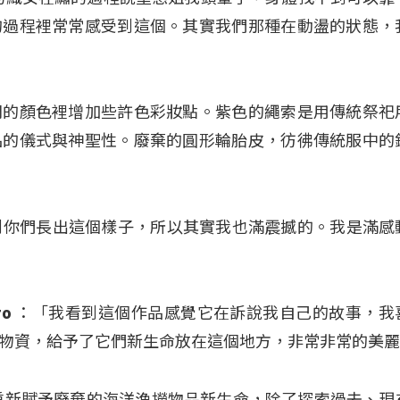
的過程裡常常感受到這個。其實我們那種在動盪的狀態，
間的顏色裡增加些許色彩妝點。紫色的繩索是用傳統祭祀
品的儀式與神聖性。廢棄的圓形輪胎皮，彷彿傳統服中的
沒有想到你們長出這個樣子，所以其實我也滿震撼的。我是滿
cheiro ：「我看到這個作品感覺它在訴說我自己的故事，
物資，給予了它們新生命放在這個地方，非常非常的美
落的神話》重新賦予廢棄的海洋漁撈物品新生命，除了探索過去、