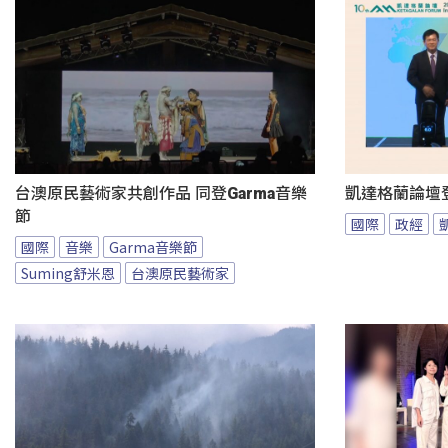
台澳原民藝術家共創作品 同登Garma音樂
凱達格蘭論壇
節
國際
政經
國際
音樂
Garma音樂節
Suming舒米恩
台澳原民藝術家