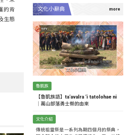
文化小辭典
獲的背
及生態
魯凱族
【魯凱族語】ta‘avalra ‘i tatolohae ni
｜萬山部落勇士祭的由來
文化介紹
傳統祖靈祭是一系列為期四個月的祭典，