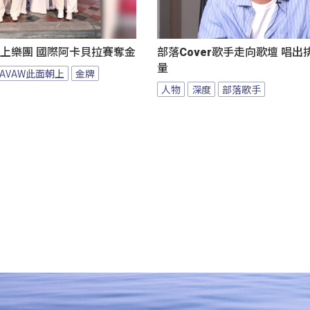
朝上樂團 國際阿卡貝拉賽奪金
部落Cover歌手走向歌壇 唱
量
VAVAW此面朝上
金牌
人物
深度
部落歌手