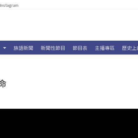
Instagram
族語新聞
新聞性節目
節目表
主播專區
歷史上
命