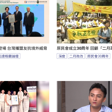
登場 台灣攜盟友抗境外威脅
原民會成立30周年 回顧「二月
凱達格蘭論壇
深度
二月政改
原民會30周年