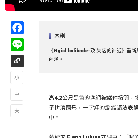
Facebook
大綱
Line
《Ngialibalibade-致 失落
內涵。
A
高4.2公尺黑色的漁網被鐵件撐開
A
子拼湊圖形，一字繡的編織語法表
中。
A
藝術家 Eleng Luluan安聖