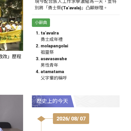
現今配合族人工作求學濃縮為一天，並特
別將「勇士祭(Ta‘avala)」凸顯辦理。
小辭典
ta‘avalra
勇士成年禮
molapangolai
祖靈祭
政改」歷程
asavasavahe
男性青年
atamatama
父字輩的稱呼
歷史上的今天
2026/ 08/ 07