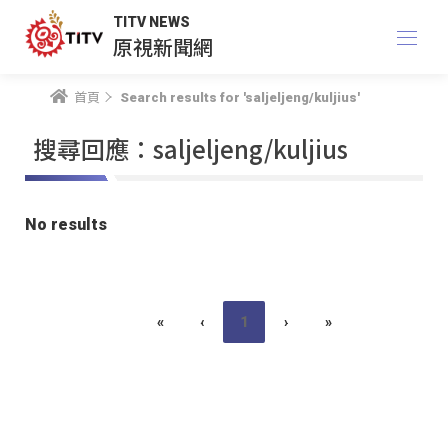
TITV NEWS
原視新聞網
首頁
Search results for 'saljeljeng/kuljius'
搜尋回應：saljeljeng/kuljius
No results
«
‹
1
›
»