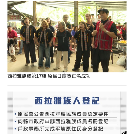
西拉雅族成第17族 原民日慶賀正名成功