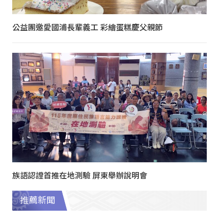
公益團邀愛國浦長輩義工 彩繪蛋糕慶父親節
族語認證首推在地測驗 屏東舉辦說明會
推薦新聞