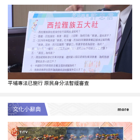
平埔專法已施行 原民身分法暫緩審查
文化小辭典