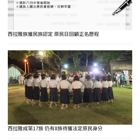
西拉雅族獲民族認定 原民日回顧正名歷程
西拉雅成第17族 仍有8族待獲法定原民身分