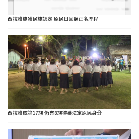
西拉雅族獲民族認定 原民日回顧正名歷程
西拉雅成第17族 仍有8族待獲法定原民身分