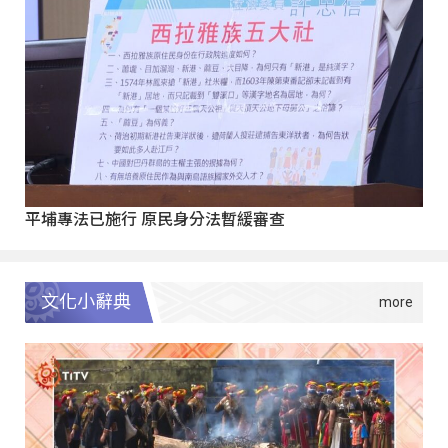
平埔專法已施行 原民身分法暫緩審查
文化小辭典