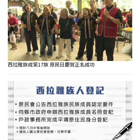
西拉雅族成第17族 原民日慶賀正名成功