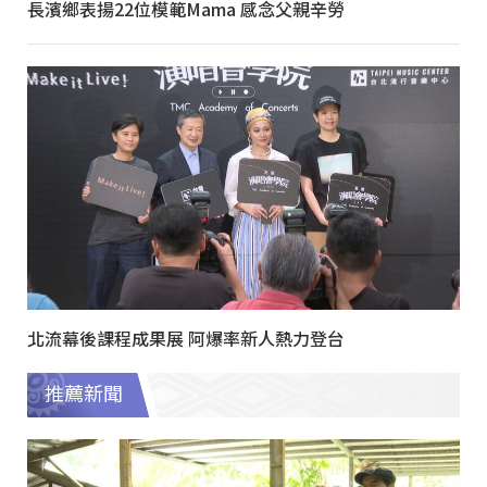
長濱鄉表揚22位模範Mama 感念父親辛勞
北流幕後課程成果展 阿爆率新人熱力登台
推薦新聞