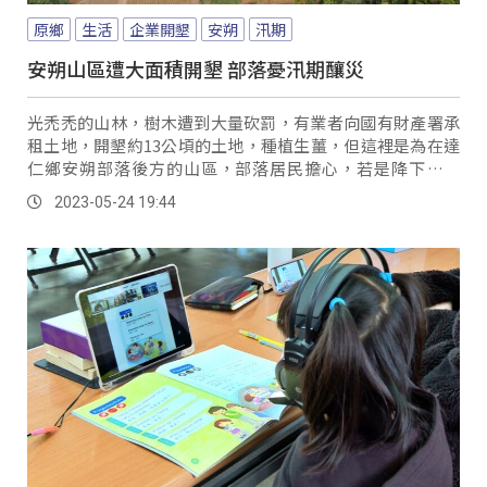
原鄉
生活
企業開墾
安朔
汛期
安朔山區遭大面積開墾 部落憂汛期釀災
光禿禿的山林，樹木遭到大量砍罰，有業者向國有財產署承
租土地，開墾約13公頃的土地，種植生薑，但這裡是為在達
仁鄉安朔部落後方的山區，部落居民擔心，若是降下大豪
雨，山林水土保持失衡，變成土石流，會對部落造成重大居
2023-05-24 19:44
家安全危害。