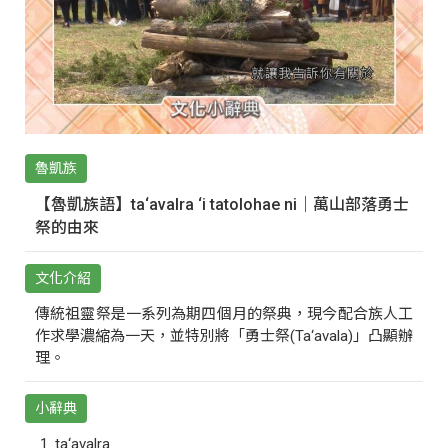
魯凱族
【魯凱族語】ta‘avalra ‘i tatolohae ni｜萬山部落勇士
祭的由來
文化介紹
傳統祖靈祭是一系列為期四個月的祭典，現今配合族人工
作求學濃縮為一天，並特別將「勇士祭(Ta‘avala)」凸顯辦
理。
小辭典
ta‘avalra