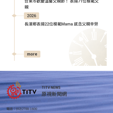
台東市歡慶溫馨父親節！ 表揚71位模範父
親
2026
長濱鄉表揚22位模範Mama 感念父親辛勞
more
TITV NEWS
原視新聞網
電話：(02)2788-1600