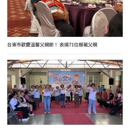
台東市歡慶溫馨父親節！ 表揚71位模範父親