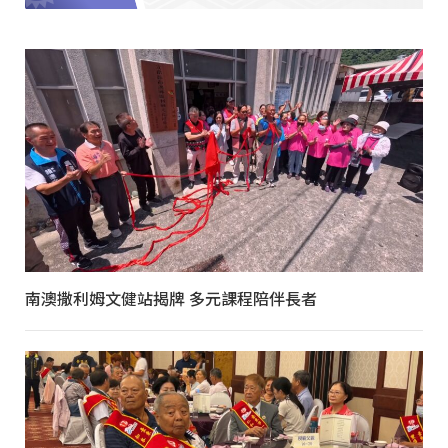
南澳撒利姆文健站揭牌 多元課程陪伴長者