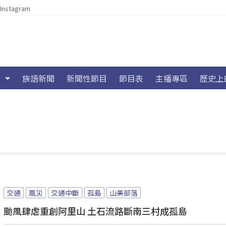
Instagram
族語新聞
新聞性節目
節目表
主播專區
歷史上
交通
風災
交通中斷
孤島
山美部落
颱風肆虐重創阿里山 土石流路斷南三村成孤島