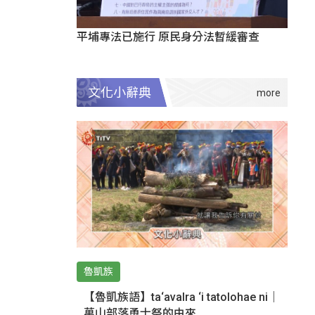
平埔專法已施行 原民身分法暫緩審查
文化小辭典
魯凱族
【魯凱族語】ta‘avalra ‘i tatolohae ni｜
萬山部落勇士祭的由來