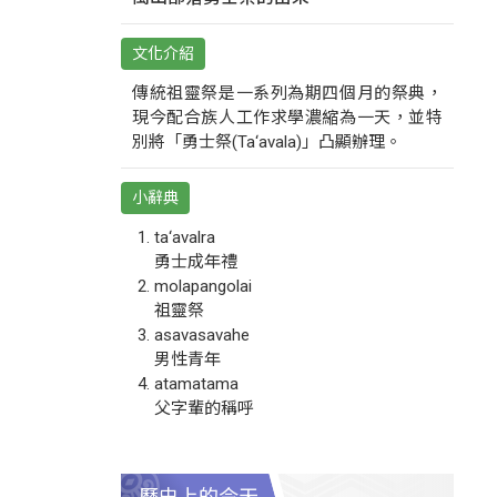
文化介紹
傳統祖靈祭是一系列為期四個月的祭典，
現今配合族人工作求學濃縮為一天，並特
別將「勇士祭(Ta‘avala)」凸顯辦理。
小辭典
ta‘avalra
勇士成年禮
molapangolai
祖靈祭
asavasavahe
男性青年
atamatama
父字輩的稱呼
歷史上的今天