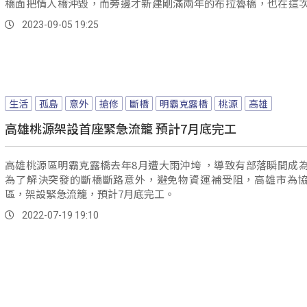
橋面把情人橋沖毀，而旁邊才新建剛滿兩年的布拉魯橋，也在這
風帶來的水災中變成一座危橋，影響精英村不少居民，無法過橋
2023-09-05 19:25
耕作。
生活
孤島
意外
搶修
斷橋
明霸克露橋
桃源
高雄
高雄桃源架設首座緊急流籠 預計7月底完工
高雄桃源區明霸克露橋去年8月遭大雨沖垮 ，導致有部落瞬間成
為了解決突發的斷橋斷路意外，避免物資運補受阻，高雄市為
區，架設緊急流籠，預計7月底完工。
2022-07-19 19:10