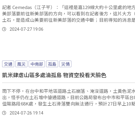
記者 Cemedas（江子芊）：「這裡是嘉129線大約十公里處的地
美部落要前往新美部落的方向，可以看到在記者後方，這片大方
土石，是造成山美要前往新美部落的交通中斷；目前得知的消息
落要前往茶山（部落）出去的方向，也已經是中斷的狀態，所以
2024-07-27 19:06
部落是處於孤島的狀態。
交通
風災
中南部
孤島
災情
凱米肆虐山區多處淪孤島 物資空投看天臉色
雨下不停，在台中和平地區道路土石崩落、淹沒道路，土黃色泥
出，怪手仍在土石堆中搶通道路，目前公路局發布台中市和平區台
佳陽路段68K處，發生土石滑落雙向無法通行，預計27日早上10
另外靈甫橋路段77K+800處，也發生邊坡坍方，預計在26日晚間9
2024-07-26 19:14