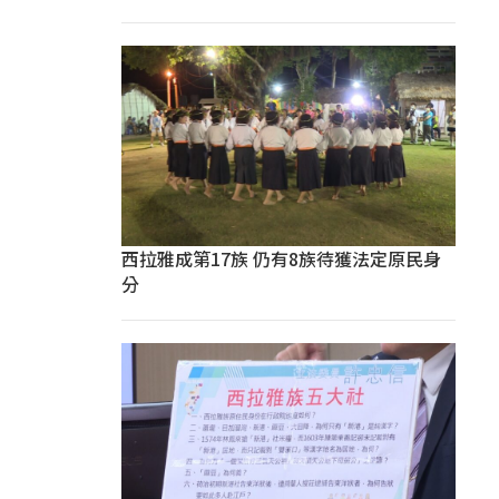
西拉雅成第17族 仍有8族待獲法定原民身
分