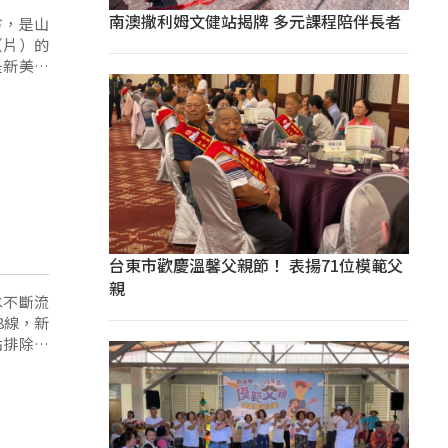
南澳撒利姆文健站揭牌 多元課程陪伴長者
方，是山
（片）的
是新美部
目前新美
台東市歡慶溫馨父親節！ 表揚71位模範父
親
水不斷流
8線，新
點排除；
點排除。