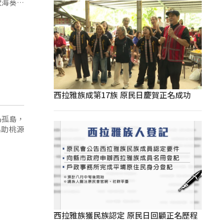
次海葵颱
前往農地
西拉雅族成第17族 原民日慶賀正名成功
為孤島，
協助桃源
西拉雅族獲民族認定 原民日回顧正名歷程