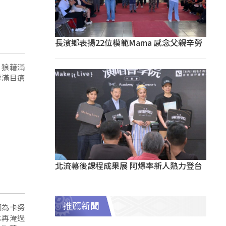
長濱鄉表揚22位模範Mama 感念父親辛勞
片狼藉滿
處滿目瘡
北流幕後課程成果展 阿爆率新人熱力登台
推薦新聞
因為卡努
水再淹過