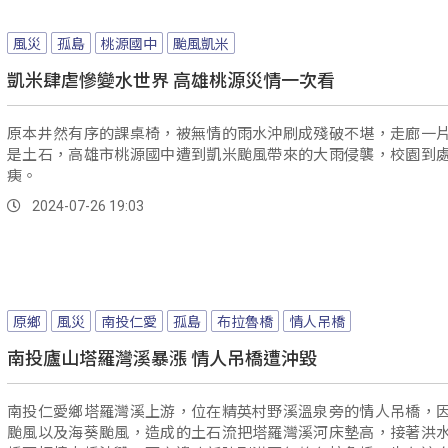
風災
孤島
桃源國中
颱風凱米
凱米肆虐慘變水世界 高雄桃源災情一次看
原本井然有序的課桌椅，被無情的雨水沖刷成殘破不堪，走廊一
是土石，高雄市桃源國中遭到凱米颱風帶來的大雨侵襲，校園到
痍。
2024-07-26 19:03
原鄉
風災
南投仁愛
孤島
布拉魯橋
情人吊橋
南投廬山塔羅灣溪暴漲 情人吊橋遭沖毀
南投仁愛鄉塔羅灣溪上游，位在精英村野溪溫泉旁的情人吊橋，
颱風以及海葵颱風，造成的土石流把塔羅灣溪河床墊高，接著洪