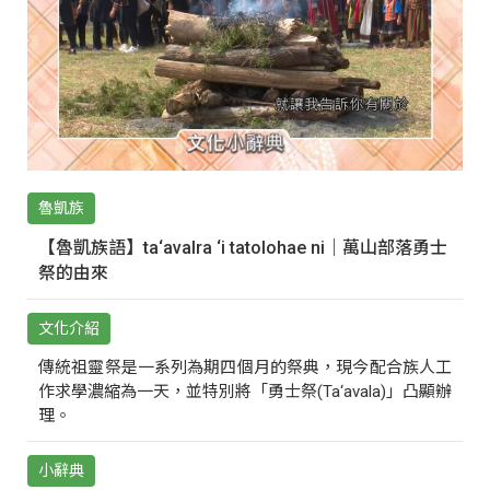
魯凱族
【魯凱族語】ta‘avalra ‘i tatolohae ni｜萬山部落勇士
祭的由來
文化介紹
傳統祖靈祭是一系列為期四個月的祭典，現今配合族人工
作求學濃縮為一天，並特別將「勇士祭(Ta‘avala)」凸顯辦
理。
小辭典