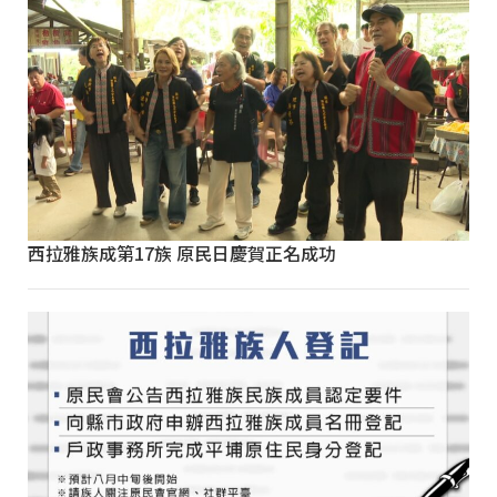
西拉雅族成第17族 原民日慶賀正名成功