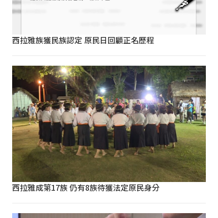
西拉雅族獲民族認定 原民日回顧正名歷程
西拉雅成第17族 仍有8族待獲法定原民身分