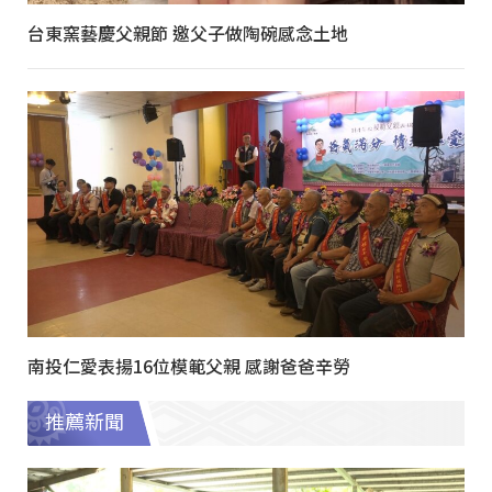
台東窯藝慶父親節 邀父子做陶碗感念土地
南投仁愛表揚16位模範父親 感謝爸爸辛勞
推薦新聞