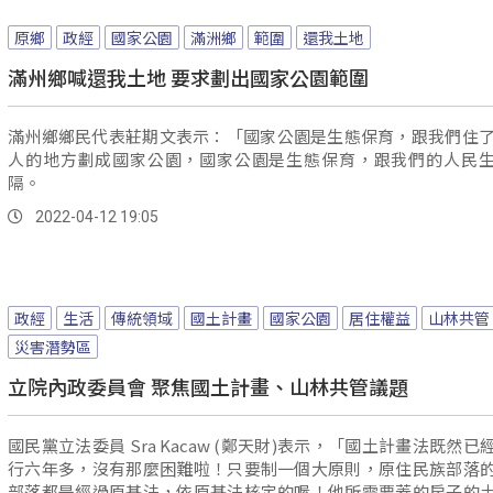
原鄉
政經
國家公園
滿洲鄉
範圍
還我土地
滿州鄉喊還我土地 要求劃出國家公園範圍
滿州鄉鄉民代表莊期文表示：「國家公園是生態保育，跟我們住了
人的地方劃成國家公園，國家公園是生態保育，跟我們的人民
隔。
2022-04-12 19:05
政經
生活
傳統領域
國土計畫
國家公園
居住權益
山林共管
災害潛勢區
立院內政委員會 聚焦國土計畫、山林共管議題
國民黨立法委員 Sra Kacaw (鄭天財)表示，「國土計畫法既然已
行六年多，沒有那麼困難啦！只要制一個大原則，原住民族部落
部落都是經過原基法，依原基法核定的喔！他所需要蓋的房子的