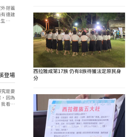
室外搭蓋
恐有違建
人生活慣
西拉雅成第17族 仍有8族待獲法定原民身
溪登場
分
研究是要
候，因為
，我看到
事情。