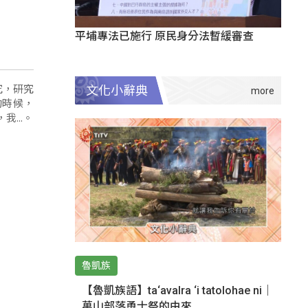
平埔專法已施行 原民身分法暫緩審查
究，研究
文化小辭典
的時候，
...。
魯凱族
【魯凱族語】ta‘avalra ‘i tatolohae ni｜
萬山部落勇士祭的由來