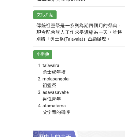
文化介紹
傳統祖靈祭是一系列為期四個月的祭典，
現今配合族人工作求學濃縮為一天，並特
別將「勇士祭(Ta‘avala)」凸顯辦理。
小辭典
ta‘avalra
勇士成年禮
molapangolai
祖靈祭
asavasavahe
男性青年
atamatama
父字輩的稱呼
歷史上的今天