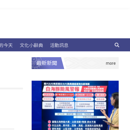
的今天
文化小辭典
活動訊息
最新新聞