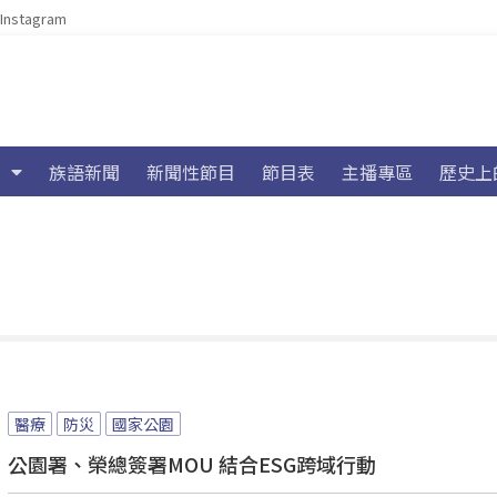
Instagram
族語新聞
新聞性節目
節目表
主播專區
歷史上
醫療
防災
國家公園
公園署、榮總簽署MOU 結合ESG跨域行動