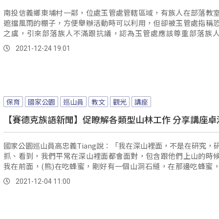
南投信義鄉東埔村一鄰，位處玉管處管轄區域，有族人在部落教
遮擋風雨的棚子，方便舉辦活動時可以利用，但卻被玉管處指稱
之虞，引來部落族人不滿跟抗議，認為玉管處應該尊重部落族
習，不應處...。
2021-12-24 19:01
保育
國家公園
巡山員
教文
觀光
講座
【賽德克族語新聞】促瞭解各類型山林工作 分享講座卓
國家公園巡山員高忠義Tiang說：「我在深山裡面，不是在研究，
抓、看到，我們平常在深山裡面都會面對，包含跟他們上山的時
我在前面，(熊)在吃蜂蜜，剛好有一個山洞石縫，在那邊吃蜂蜜
怎麼有黑黑的，就馬上跑掉，牠竟然追我們一段的時間，這常有的
2021-12-04 11:00