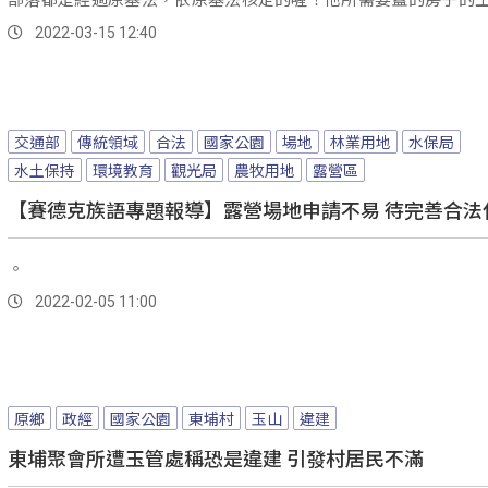
應該要改為建地。
2022-03-15 12:40
交通部
傳統領域
合法
國家公園
場地
林業用地
水保局
水土保持
環境教育
觀光局
農牧用地
露營區
【賽德克族語專題報導】露營場地申請不易 待完善合法
。
2022-02-05 11:00
原鄉
政經
國家公園
東埔村
玉山
違建
東埔聚會所遭玉管處稱恐是違建 引發村居民不滿