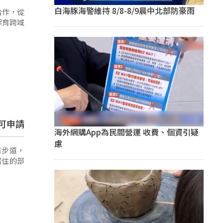
白海豚海警維持 8/8-8/9晨中北部防豪雨
合作，從
保育跨域
可申請
海外網購App為民間營運 收費、個資引疑
慮
條步道，
居住的部