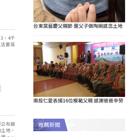
台東窯藝慶父親節 邀父子做陶碗感念土地
3、4千
生活要區
南投仁愛表揚16位模範父親 感謝爸爸辛勞
經公布施
推薦新聞
的土地，
土地，就