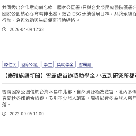
共同秀出合作意向備忘錄，國家公園署7日與台北榮民總醫院簽署
國家公園核心保育精神出發，結合 ESG 永續發展目標，共築永續
行動、急難救助與生態保育行動網絡 。
2026-04-09 12:33
原住民
國家公園
學生
獎助學金
雪霸處
【泰雅族語新聞】雪霸處首辦獎助學金 小五到研究所都
雪霸國家公園位於台灣本島中北部，自然資源極為豐富，境內多
春夏秋冬都適合旅遊，吸引不少旅人朝聖，周邊鄰近多為族人所
落。
2022-09-05 11:00