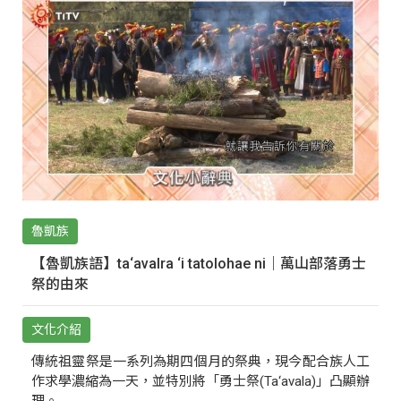
魯凱族
【魯凱族語】ta‘avalra ‘i tatolohae ni｜萬山部落勇士
祭的由來
文化介紹
傳統祖靈祭是一系列為期四個月的祭典，現今配合族人工
作求學濃縮為一天，並特別將「勇士祭(Ta‘avala)」凸顯辦
理。