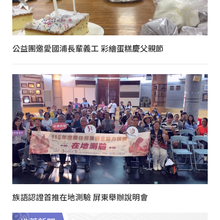
公益團邀愛國浦長輩義工 彩繪蛋糕慶父親節
族語認證首推在地測驗 屏東舉辦說明會