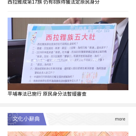
西拉雅成第17族 仍有8族待獲法定原民身分
平埔專法已施行 原民身分法暫緩審查
文化小辭典