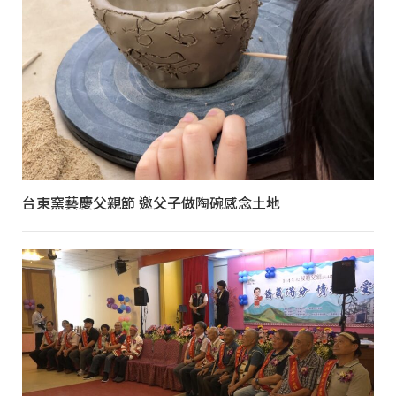
台東窯藝慶父親節 邀父子做陶碗感念土地