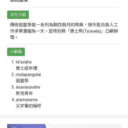
祭的由來
文化介紹
傳統祖靈祭是一系列為期四個月的祭典，現今配合族人工
作求學濃縮為一天，並特別將「勇士祭(Ta‘avala)」凸顯辦
理。
小辭典
ta‘avalra
勇士成年禮
molapangolai
祖靈祭
asavasavahe
男性青年
atamatama
父字輩的稱呼