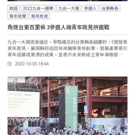
政經
2022九合一選舉
九合一大選
參選人
台東縣長
青年就業
青年政見
角逐台東百里侯 3參選人端青年政見拚選戰
九合一大選逐漸逼近，爭取連任的台東縣長饒慶鈴，5號發表
青年政見，展現縣府這四年來輔導青年創業、發展產業吸引
青年返鄉或東漂的成果，並表示未來將成立青年事務發展委
員會，讓縣府各局處都可作為青年事務發展的窗...。
2022-10-05 18:44