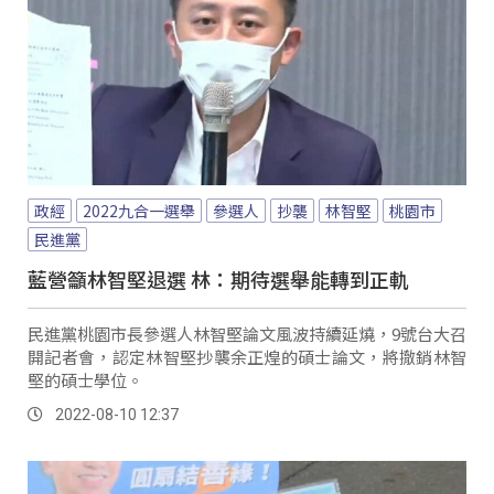
政經
2022九合一選舉
參選人
抄襲
林智堅
桃園市
民進黨
藍營籲林智堅退選 林：期待選舉能轉到正軌
民進黨桃園市長參選人林智堅論文風波持續延燒，9號台大召
開記者會，認定林智堅抄襲余正煌的碩士論文，將撤銷林智
堅的碩士學位。
2022-08-10 12:37