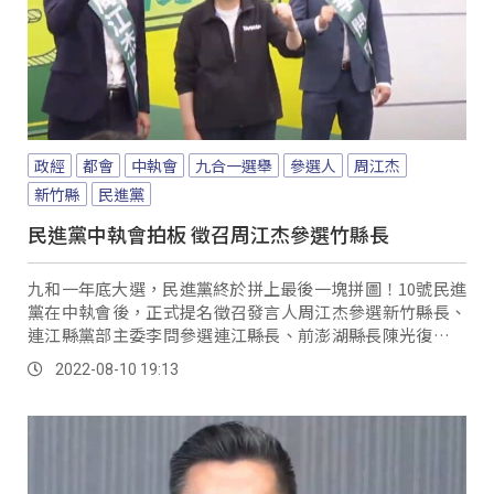
政經
都會
中執會
九合一選舉
參選人
周江杰
新竹縣
民進黨
民進黨中執會拍板 徵召周江杰參選竹縣長
九和一年底大選，民進黨終於拼上最後一塊拼圖！10號民進
黨在中執會後，正式提名徵召發言人周江杰參選新竹縣長、
連江縣黨部主委李問參選連江縣長、前澎湖縣長陳光復為澎
湖縣長參選人，而總統蔡英文也提到，近幾年因為疫情影響
2022-08-10 19:13
全球經濟脈動，台灣能在逆境中穩健成長，除了全民團結
外，高科技產業功不可沒。