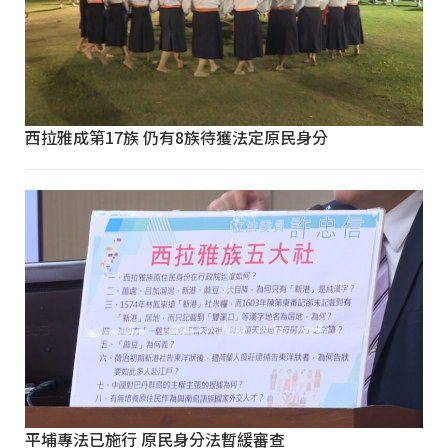
西拉雅成第17族 仍有8族待獲法定原民身分
平埔專法已施行 原民身分法暫緩審查