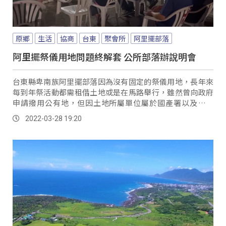
原鄉
生活
協商
台東
聚會所
阿里擺部落
阿里擺祭儀用地問題終解套 公所部落辦說明會
台東縣卑南族阿里擺部落因為沒有固定的祭儀用地，長年來
每到年祭活動都需租借土地或是在馬路舉行，雖然曾向政府
申請撥用公有地，但因土地所屬單位屬於國產署以及台鐵
局，導致土地遲遲無法撥用，但經過民意代表多方協...。
2022-03-28 19:20