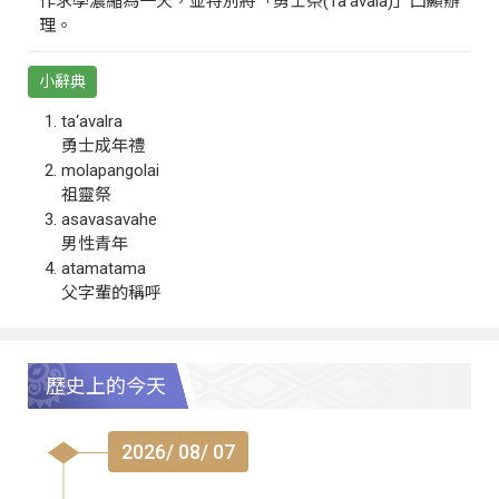
作求學濃縮為一天，並特別將「勇士祭(Ta‘avala)」凸顯辦
理。
小辭典
ta‘avalra
勇士成年禮
molapangolai
祖靈祭
asavasavahe
男性青年
atamatama
父字輩的稱呼
歷史上的今天
2026/ 08/ 07