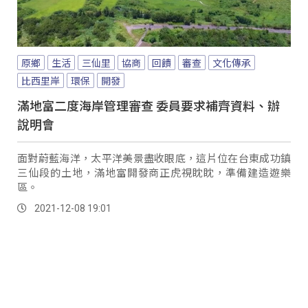
原鄉
生活
三仙里
協商
回饋
審查
文化傳承
比西里岸
環保
開發
滿地富二度海岸管理審查 委員要求補齊資料、辦
說明會
面對蔚藍海洋，太平洋美景盡收眼底，這片位在台東成功鎮
三仙段的土地，滿地富開發商正虎視眈眈，準備建造遊樂
區。
2021-12-08 19:01