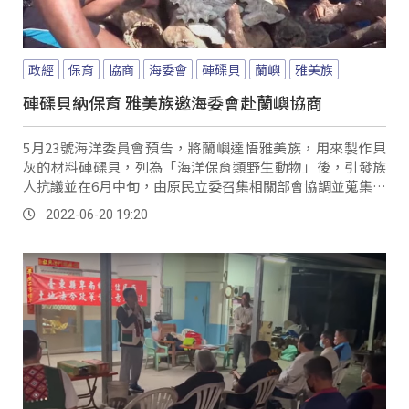
政經
保育
協商
海委會
硨磲貝
蘭嶼
雅美族
硨磲貝納保育 雅美族邀海委會赴蘭嶼協商
5月23號海洋委員會預告，將蘭嶼達悟雅美族，用來製作貝
灰的材料硨磲貝，列為「海洋保育類野生動物」後，引發族
人抗議並在6月中旬，由原民立委召集相關部會協調並蒐集族
人意見。
2022-06-20 19:20