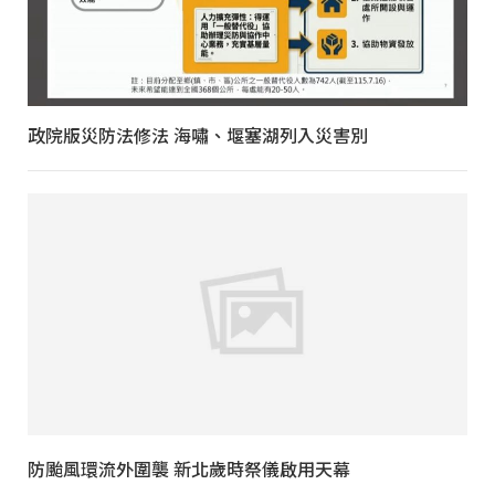
政院版災防法修法 海嘯、堰塞湖列入災害別
防颱風環流外圍襲 新北歲時祭儀啟用天幕