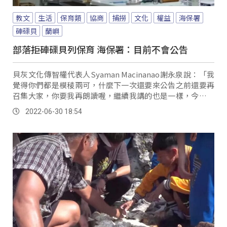
教文
生活
保育類
協商
捕撈
文化
權益
海保署
硨磲貝
蘭嶼
部落拒硨磲貝列保育 海保署：目前不會公告
貝灰文化傳智權代表人Syaman Macinanao謝永泉說：「我
覺得你們都是模稜兩可，什麼下一次還要來公告之前還要再
召集大家，你要我再朗讀喔，繼續我講的也是一樣，今天講
的也是一樣，下次再叫我也是講一樣。
2022-06-30 18:54