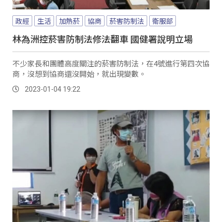
政經
生活
加熱菸
協商
菸害防制法
衛服部
林為洲控菸害防制法修法翻車 國健署說明立場
不少家長和團體高度關注的菸害防制法，在4號進行第四次協
商，沒想到協商還沒開始，就出現變數。
2023-01-04 19:22