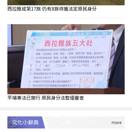
西拉雅成第17族 仍有8族待獲法定原民身分
平埔專法已施行 原民身分法暫緩審查
文化小辭典