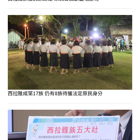
西拉雅成第17族 仍有8族待獲法定原民身分