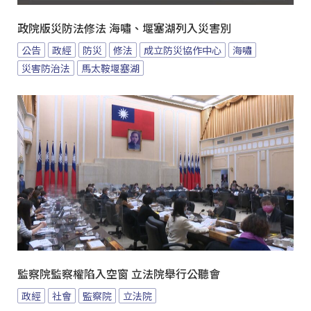
政院版災防法修法 海嘯、堰塞湖列入災害別
公告
政經
防災
修法
成立防災協作中心
海嘯
災害防治法
馬太鞍堰塞湖
監察院監察權陷入空窗 立法院舉行公聽會
政經
社會
監察院
立法院