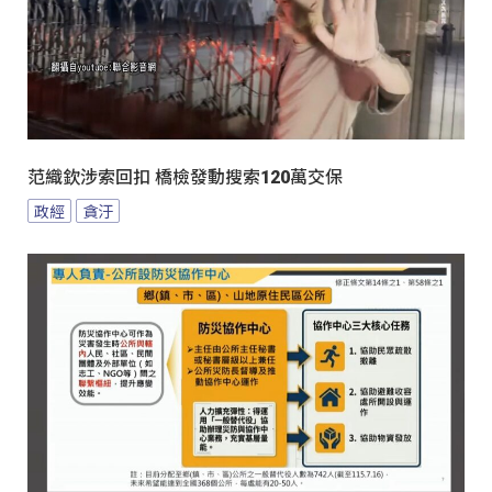
范織欽涉索回扣 橋檢發動搜索120萬交保
政經
貪汙