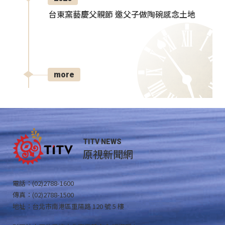
台東窯藝慶父親節 邀父子做陶碗感念土地
more
TITV NEWS
原視新聞網
電話：(02)2788-1600
傳真：(02)2788-1500
地址：台北市南港區重陽路 120 號 5 樓