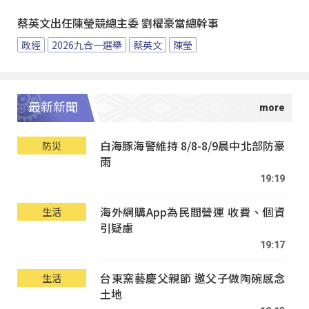
蔡英文出任陳瑩競總主委 劉櫂豪當總幹事
政經
2026九合一選舉
蔡英文
陳瑩
最新新聞
白海豚海警維持 8/8-8/9晨中北部防豪
防災
雨
19:19
海外網購App為民間營運 收費、個資
生活
引疑慮
19:17
台東窯藝慶父親節 邀父子做陶碗感念
生活
土地