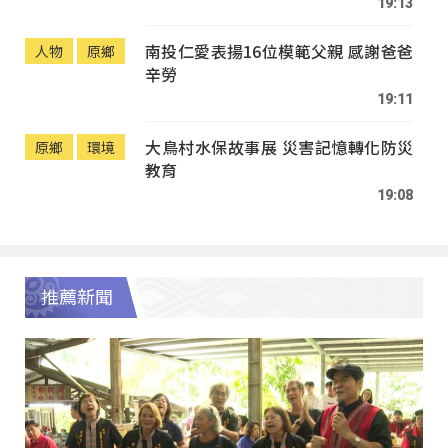
19:13
南投仁愛表揚16位模範父親 感謝爸爸
人物
原鄉
辛勞
19:11
大鳥村水保故事展 災害記憶轉化防災
原鄉
環境
教育
19:08
推薦新聞