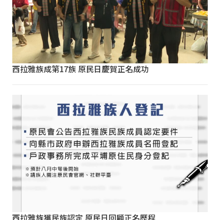
西拉雅族成第17族 原民日慶賀正名成功
西拉雅族獲民族認定 原民日回顧正名歷程