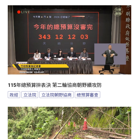
115年總預算拚表決 第二輪協商朝野續攻防
政經
立法院
立法院朝野協商
總預算審查