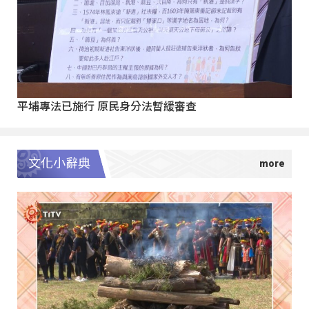
平埔專法已施行 原民身分法暫緩審查
文化小辭典