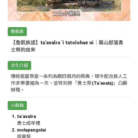
魯凱族
【魯凱族語】ta‘avalra ‘i tatolohae ni｜萬山部落勇
士祭的由來
文化介紹
傳統祖靈祭是一系列為期四個月的祭典，現今配合族人工
作求學濃縮為一天，並特別將「勇士祭(Ta‘avala)」凸顯
辦理。
小辭典
ta‘avalra
勇士成年禮
molapangolai
祖靈祭