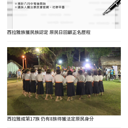
西拉雅族獲民族認定 原民日回顧正名歷程
西拉雅成第17族 仍有8族待獲法定原民身分