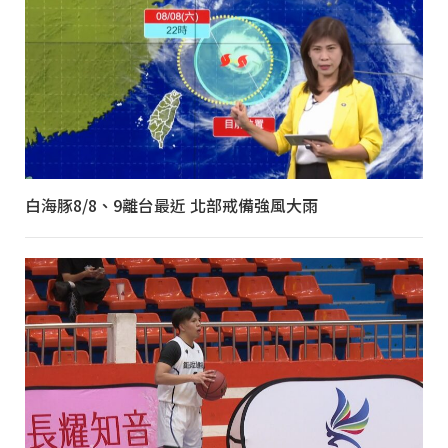
白海豚8/8、9離台最近 北部戒備強風大雨