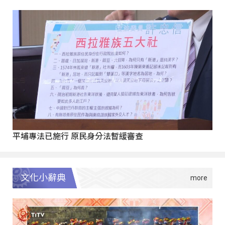
平埔專法已施行 原民身分法暫緩審查
文化小辭典