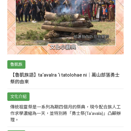
魯凱族
【魯凱族語】ta‘avalra ‘i tatolohae ni｜萬山部落勇士
祭的由來
文化介紹
傳統祖靈祭是一系列為期四個月的祭典，現今配合族人工
作求學濃縮為一天，並特別將「勇士祭(Ta‘avala)」凸顯辦
理。