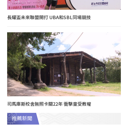
長耀盃未來聯盟開打 UBA和SBL同場競技
司馬庫斯校舍無照卡關22年 衝擊童受教權
推薦新聞