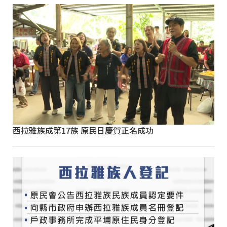
西拉雅族成第17族 原民日慶賀正名成功