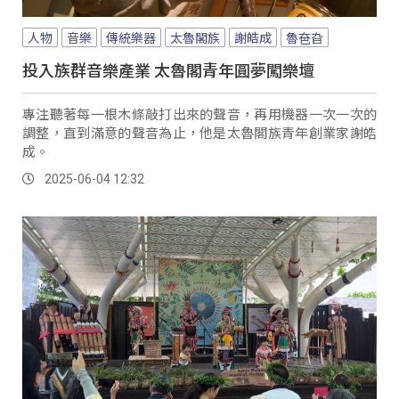
人物
音樂
傳統樂器
太魯閣族
謝皓成
魯夿旮
投入族群音樂產業 太魯閣青年圓夢闖樂壇
專注聽著每一根木條敲打出來的聲音，再用機器一次一次的
調整，直到滿意的聲音為止，他是太魯閣族青年創業家謝皓
成。
2025-06-04 12:32