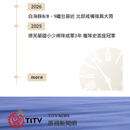
2026
白海豚8/8、9離台最近 北部戒備強風大雨
2025
德芙蘭國小少棒隊成軍3年 獲隊史首座冠軍
more
TITV NEWS
原視新聞網