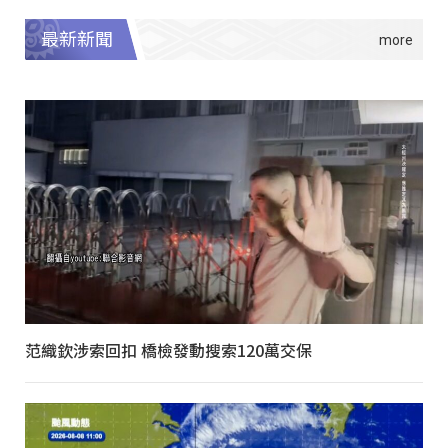
最新新聞
范織欽涉索回扣 橋檢發動搜索120萬交保