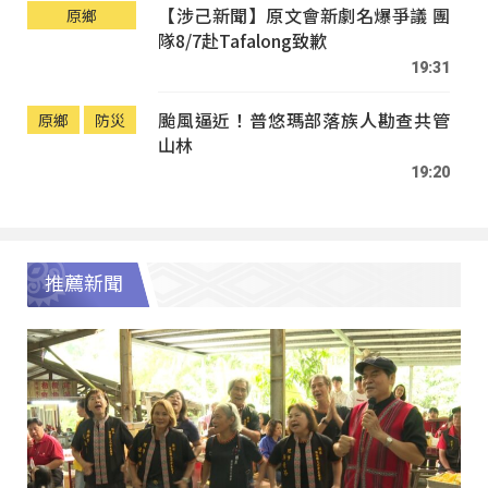
【涉己新聞】原文會新劇名爆爭議 團
原鄉
隊8/7赴Tafalong致歉
19:31
颱風逼近！普悠瑪部落族人勘查共管
原鄉
防災
山林
19:20
推薦新聞