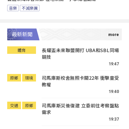
音樂
不滅樂團
最新新聞
長耀盃未來聯盟開打 UBA和SBL同場
體育
競技
19:47
司馬庫斯校舍無照卡關22年 衝擊童受
原鄉
環境
教權
19:40
司馬庫斯災後復建 立委前往考察盤點
交通
原鄉
需求
19:37