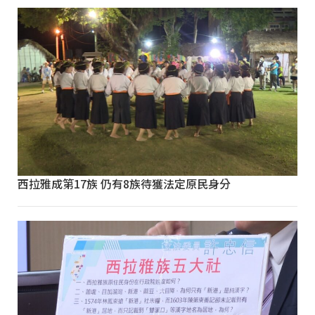
西拉雅成第17族 仍有8族待獲法定原民身分