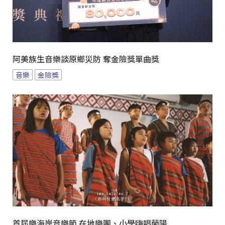
阿美族生音樂談原鄉災防 奪金險獎單曲獎
音樂
金險獎
首屆樂海岸音樂節 在地樂團、小學嗨唱蘭陽