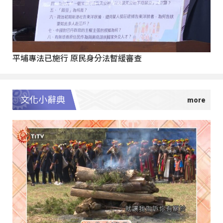
平埔專法已施行 原民身分法暫緩審查
文化小辭典