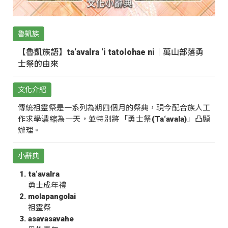
魯凱族
【魯凱族語】ta‘avalra ‘i tatolohae ni｜萬山部落勇
士祭的由來
文化介紹
傳統祖靈祭是一系列為期四個月的祭典，現今配合族人工
作求學濃縮為一天，並特別將「勇士祭(Ta‘avala)」凸顯
辦理。
小辭典
ta‘avalra
勇士成年禮
molapangolai
祖靈祭
asavasavahe