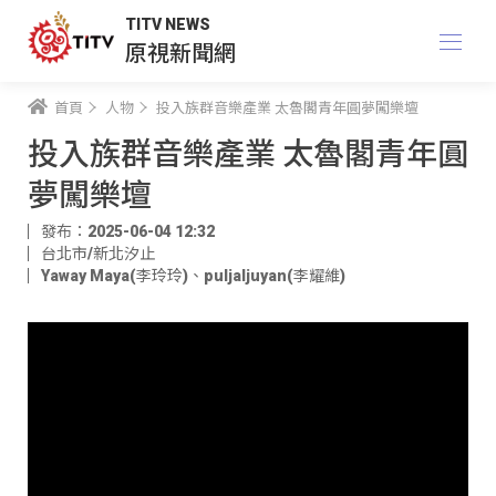
TITV NEWS
原視新聞網
首頁
人物
投入族群音樂產業 太魯閣青年圓夢闖樂壇
投入族群音樂產業 太魯閣青年圓
夢闖樂壇
發布：2025-06-04 12:32
台北市/新北汐止
Yaway Maya(李玲玲)
、
puljaljuyan(李耀維)