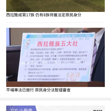
西拉雅成第17族 仍有8族待獲法定原民身分
平埔專法已施行 原民身分法暫緩審查
文化小辭典