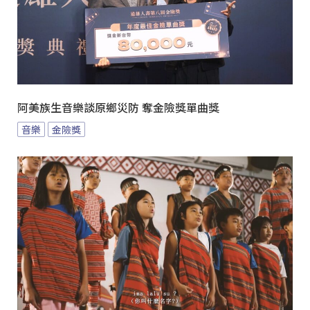
阿美族生音樂談原鄉災防 奪金險獎單曲獎
音樂
金險獎