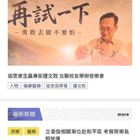
追思寄生蟲專家鍾文政 北醫校友舉辦音樂會
人物
偏鄉醫療
追思音樂會
鍾文政
最新新聞
立委偕相關單位赴和平區 考察原鄉長
原鄉
醫療
照營運