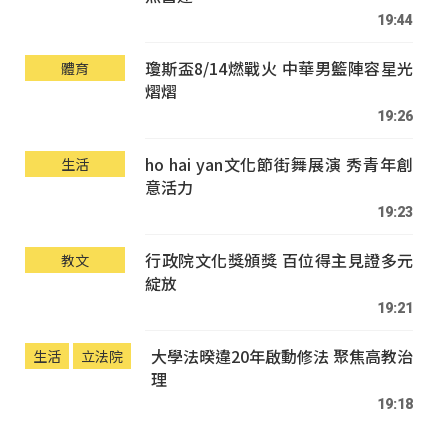
19:44
瓊斯盃8/14燃戰火 中華男籃陣容星光
體育
熠熠
19:26
ho hai yan文化節街舞展演 秀青年創
生活
意活力
19:23
行政院文化獎頒獎 百位得主見證多元
教文
綻放
19:21
大學法暌違20年啟動修法 聚焦高教治
生活
立法院
理
19:18