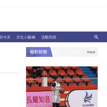
的今天
文化小辭典
活動訊息
最新新聞