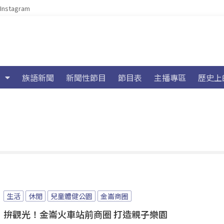
Instagram
族語新聞
新聞性節目
節目表
主播專區
歷史上
生活
休閒
兒童體健公園
金崙商圈
拚觀光！金崙火車站前商圈 打造親子樂園