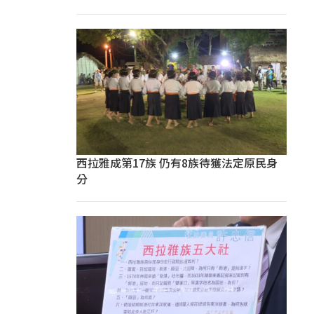
西拉雅成第17族 仍有8族待獲法定原民身
分