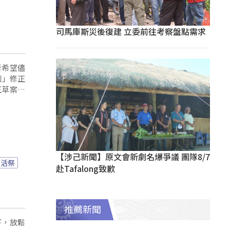
司馬庫斯災後復建 立委前往考察盤點需求
者希望儘
則」修正
正草案進
以解決桃
【涉己新聞】原文會新劇名爆爭議 團隊8/7
慢活祭
赴Tafalong致歉
推薦新聞
下，放鬆