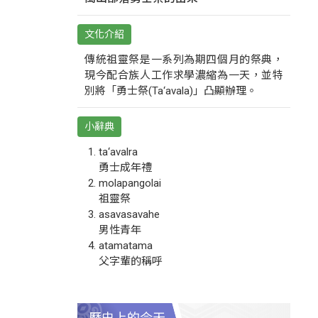
文化介紹
傳統祖靈祭是一系列為期四個月的祭典，
現今配合族人工作求學濃縮為一天，並特
別將「勇士祭(Ta‘avala)」凸顯辦理。
小辭典
ta‘avalra
勇士成年禮
molapangolai
祖靈祭
asavasavahe
男性青年
atamatama
父字輩的稱呼
歷史上的今天