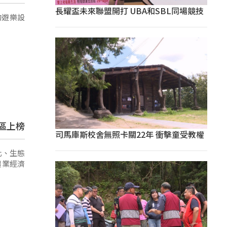
長耀盃未來聯盟開打 UBA和SBL同場競技
的遊樂設
區上榜
司馬庫斯校舍無照卡關22年 衝擊童受教權
化、生態
農業經濟