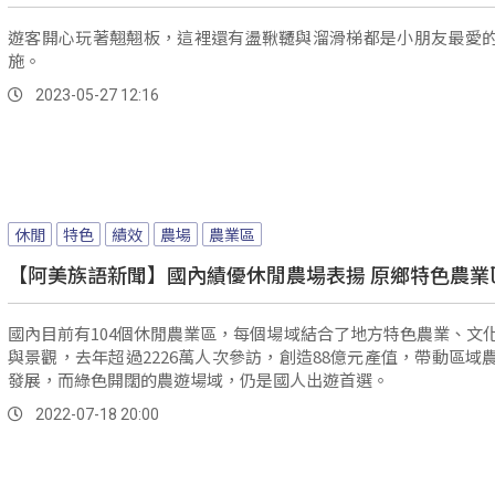
遊客開心玩著翹翹板，這裡還有盪鞦韆與溜滑梯都是小朋友最愛
施。
2023-05-27 12:16
休閒
特色
績效
農場
農業區
【阿美族語新聞】國內績優休閒農場表揚 原鄉特色農業
國內目前有104個休閒農業區，每個場域結合了地方特色農業、文
與景觀，去年超過2226萬人次參訪，創造88億元產值，帶動區域
發展，而綠色開闊的農遊場域，仍是國人出遊首選。
2022-07-18 20:00