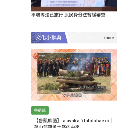
平埔專法已施行 原民身分法暫緩審查
文化小辭典
魯凱族
【魯凱族語】ta‘avalra ‘i tatolohae ni｜
萬山部落勇士祭的由來