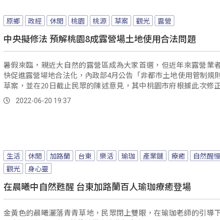
原鄉
政經
休閒
桃園
桃源
草案
觀光
露營
中央擬修法 預解桃園8成露營場土地使用合法問題
暑假來臨，親近大自然的露營區成為大家首選，但近年來露營業
快促進露營場地合法化，內政部4月公告「非都市土地使用管制規
草案，並在20日截止民眾的陳述意見，其中桃園市府根據此次修
行調整，已經完成法制程序，現在只待中央修法通過後，預計可
2022-06-20 19:37
園8成露營場土地使用合法問題。
生活
休閒
加路蘭
台東
樂活
瑜珈
產業鏈
療癒
自然醒
觀光
身心靈
在晨曦中自然甦醒 台東加路蘭百人瑜珈療癒登場
金黃色的晨曦灑落青青草地，民眾閉上雙眼，在瑜珈老師的引導