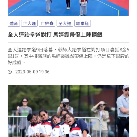
體育
世大運
世錦賽
全大運
跆拳道
全大運跆拳道對打 馬婷霞帶傷上陣摘銀
全大運跆拳道9日落幕，彰師大跆拳道在對打項目囊括8金5
銀1銅，其中排灣族的馬婷霞雖然帶傷上陣，仍是拿下銀牌的
好成績。
2023-05-09 19:36