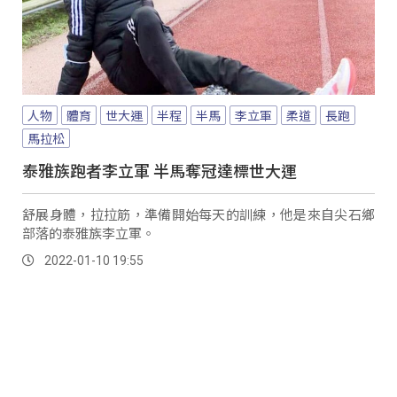
人物
體育
世大運
半程
半馬
李立軍
柔道
長跑
馬拉松
泰雅族跑者李立軍 半馬奪冠達標世大運
舒展身體，拉拉筋，準備開始每天的訓練，他是來自尖石鄉
部落的泰雅族李立軍。
2022-01-10 19:55