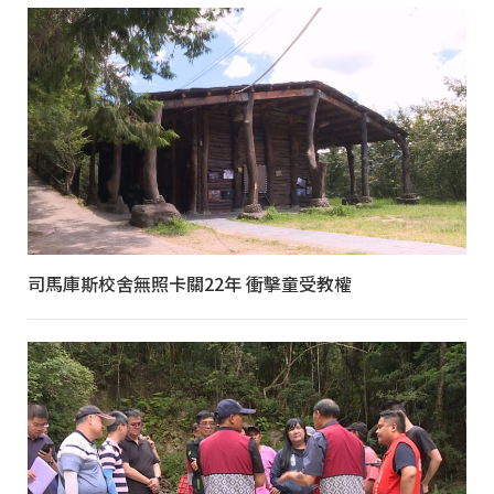
司馬庫斯校舍無照卡關22年 衝擊童受教權