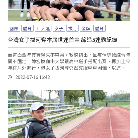
國際
體育
世大運
女子
拔河
金牌
體育
台灣女子拔河奪本屆世運首金 締造5連霸紀錄
而這面金牌其實得來不容易，教練指出，因疫情導致練習時
間不固定，陣容換血由大學跟高中選手搭配出賽，再加上今
年在戶外進行，但女子拔河隊仍然克服重重困難，以連續七
場直落二擊敗對手的好表現，最終拿下女子540...。
2022-07-16 16:42