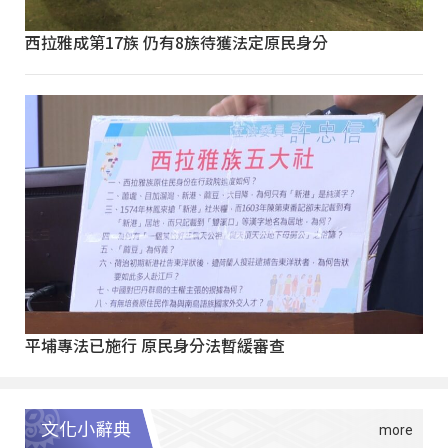
西拉雅成第17族 仍有8族待獲法定原民身分
平埔專法已施行 原民身分法暫緩審查
文化小辭典