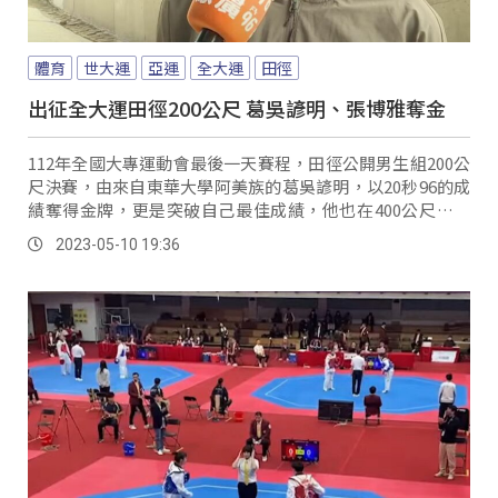
體育
世大運
亞運
全大運
田徑
出征全大運田徑200公尺 葛吳諺明、張博雅奪金
112年全國大專運動會最後一天賽程，田徑公開男生組200公
尺決賽，由來自東華大學阿美族的葛吳諺明，以20秒96的成
績奪得金牌，更是突破自己最佳成績，他也在400公尺項目
奪得金牌。
2023-05-10 19:36