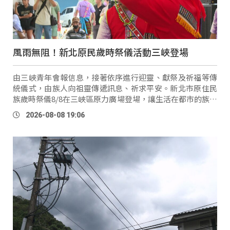
風雨無阻！新北原民歲時祭儀活動三峽登場
由三峽青年會報信息，接著依序進行迎靈、獻祭及祈福等傳
統儀式，由族人向祖靈傳遞訊息、祈求平安。新北市原住民
族歲時祭儀8/8在三峽區原力廣場登場，讓生活在都市的族人
透過祭儀凝聚感情，也重新找回文化與祖靈的連結。 三峽青
2026-08-08 19:06
年會副 …