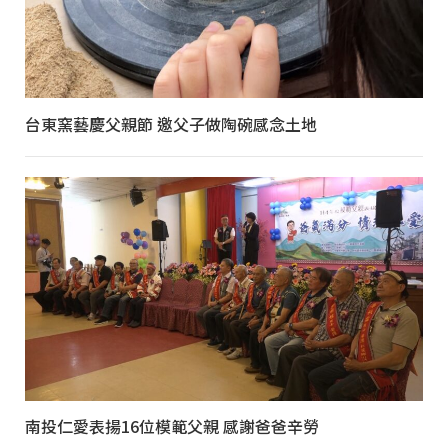
台東窯藝慶父親節 邀父子做陶碗感念土地
南投仁愛表揚16位模範父親 感謝爸爸辛勞