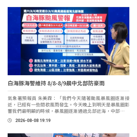
白海豚海警維持 8/8-8/9晨中北部防豪雨
氣象署預報員 朱美霖：「我們今天隨著颱風暴風圈逐漸接
近，已經有一些間歇風雨發生。今天晚上到明天是暴風圈影
響我們最明顯的時候，暴風圈逐漸通過北部近海，中部以北
山區雨勢明顯，花東因為位於背風側，所以有明顯高溫出
2026-08-08 19:19
現，焚風情形要 …