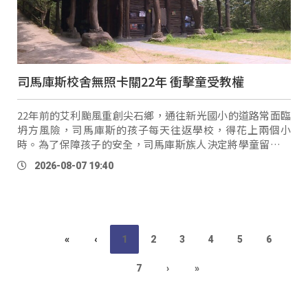
司馬庫斯校舍無照卡關22年 衝擊童受教權
22年前的艾利颱風重創尖石鄉，通往新光國小的道路常面臨
坍方風險，司馬庫斯的孩子每天往返學校，得花上兩個小
時。為了保障孩子的安全，司馬庫斯族人決定將學童留在部
落上課，更由族人共同興建校舍，成為現在的新光國小司馬
2026-08-07 19:40
庫斯分班 …
«
‹
1
2
3
4
5
6
7
›
»