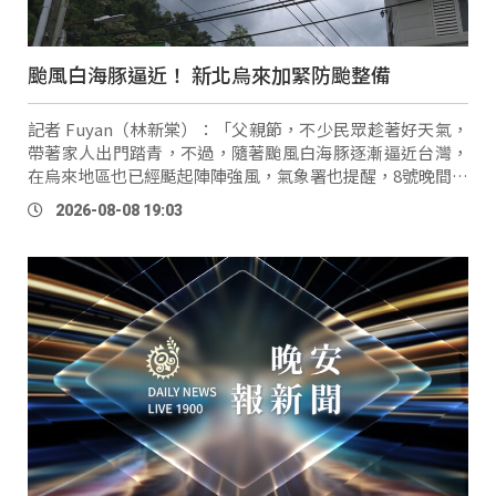
颱風白海豚逼近！ 新北烏來加緊防颱整備
記者 Fuyan（林新棠）：「父親節，不少民眾趁著好天氣，
帶著家人出門踏青，不過，隨著颱風白海豚逐漸逼近台灣，
在烏來地區也已經颳起陣陣強風，氣象署也提醒，8號晚間開
始，風雨也將逐漸增強。」 隨著颱風白海豚逐漸逼近，氣象
2026-08-08 19:03
署預估將對中部及北部地區 …