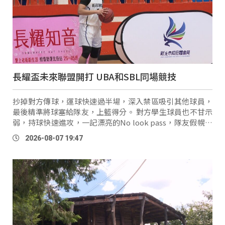
長耀盃未來聯盟開打 UBA和SBL同場競技
抄掉對方傳球，運球快速過半場，深入禁區吸引其他球員，
最後精準將球塞給隊友，上籃得分。 對方學生球員也不甘示
弱，持球快速進攻，一記漂亮的No look pass，隊友假幌騙
過對手，兩分入袋，這裡是一年一度的長耀盃賽事。 長耀盃
2026-08-07 19:47
未來聯盟公益賽從上個 …