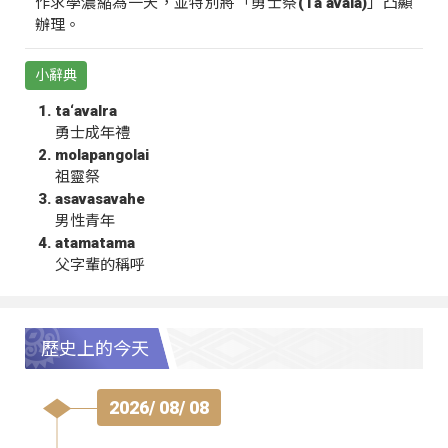
作求學濃縮為一天，並特別將「勇士祭(Ta‘avala)」凸顯
辦理。
小辭典
ta‘avalra
勇士成年禮
molapangolai
祖靈祭
asavasavahe
男性青年
atamatama
父字輩的稱呼
歷史上的今天
2026/ 08/ 08