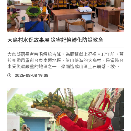
大鳥村水保故事展 災害記憶轉化防災教育
大鳥部落長者吟唱傳統古謠，為展覽獻上祝福。17年前，莫
拉克颱風重創台東南迴地區，依山傍海的大鳥村，是當時台
東受災最嚴重的地區之一，豪雨造成山區土石崩落、坡地崩
塌及土砂堆積，不僅道路中斷、家園受損，也成為許多族人
2026-08-08 19:08
至今難忘的記 …