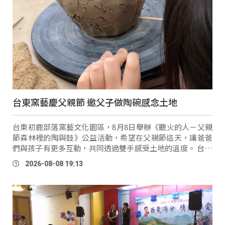
台東窯藝慶父親節 邀父子做陶碗感念土地
台東初鹿部落窯藝文化園區，8月8日舉辦《聽火的人－父親
節森林裡的陶與鼓》公益活動，希望在父親節這天，讓爸爸
們與孩子有更多互動，共同透過雙手感受土地的溫度。 台東
窯藝文化園區（九鳥陶燒）執行長 廖夏子：「這次的公益活
2026-08-08 19:13
動，是爸爸帶著小 …