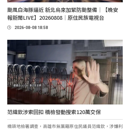
颱風白海豚逼近 新北烏來加緊防颱整備｜【晚安
報新聞LIVE】20260808｜原住民族電視台
2026-08-08 18:58
范織欽涉索回扣 橋檢發動搜索120萬交保
橋頭地檢署調查，高雄市無黨籍原住民議員范織欽，涉嫌利