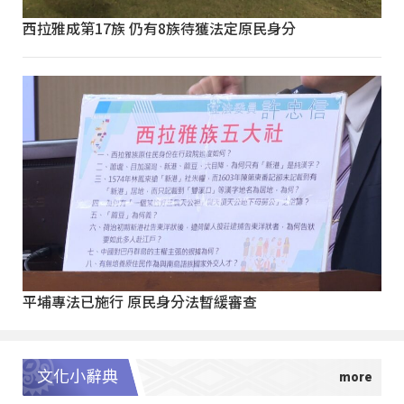
西拉雅成第17族 仍有8族待獲法定原民身分
平埔專法已施行 原民身分法暫緩審查
文化小辭典