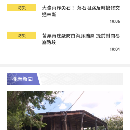
大豪雨炸尖石！ 落石阻路及時搶修交
防災
通未斷
19:06
苗栗南庄嚴防白海豚颱風 提前封閉易
防災
崩路段
19:04
推薦新聞