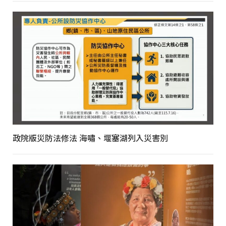
政院版災防法修法 海嘯、堰塞湖列入災害別