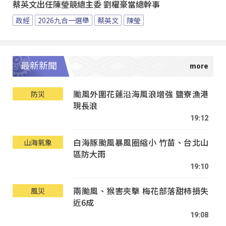
蔡英文出任陳瑩競總主委 劉櫂豪當總幹事
政經
2026九合一選舉
蔡英文
陳瑩
最新新聞
颱風外圍花蓮沿海風浪增強 鹽寮漁港
防災
現長浪
19:12
白海豚颱風暴風圈縮小 竹苗、台北山
山海氣象
區防大雨
19:10
兩颱風、猴害夾擊 梅花部落甜柿損失
風災
近6成
19:08