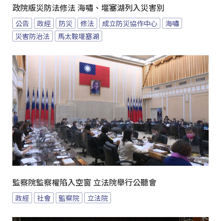
政院版災防法修法 海嘯、堰塞湖列入災害別
公告
政經
防災
修法
成立防災協作中心
海嘯
災害防治法
馬太鞍堰塞湖
監察院監察權陷入空窗 立法院舉行公聽會
政經
社會
監察院
立法院