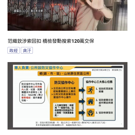
范織欽涉索回扣 橋檢發動搜索120萬交保
政經
貪汙