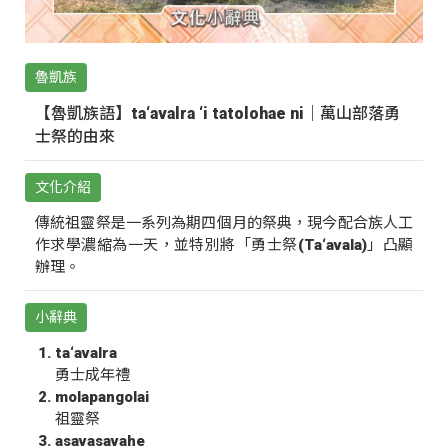
魯凱族
【魯凱族語】ta‘avalra ‘i tatolohae ni｜萬山部落勇
士祭的由來
文化介紹
傳統祖靈祭是一系列為期四個月的祭典，現今配合族人工
作求學濃縮為一天，並特別將「勇士祭(Ta‘avala)」凸顯
辦理。
小辭典
ta‘avalra
勇士成年禮
molapangolai
祖靈祭
asavasavahe