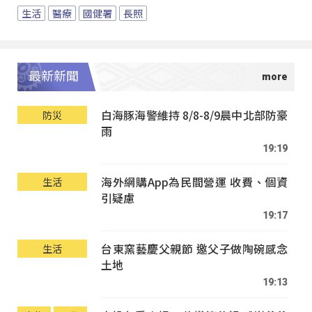
生活
醫療
國健署
長照
最新新聞
白海豚海警維持 8/8-8/9晨中北部防豪
防災
雨
19:19
海外網購App為民間營運 收費、個資
生活
引疑慮
19:17
台東窯藝慶父親節 邀父子做陶碗感念
生活
土地
19:13