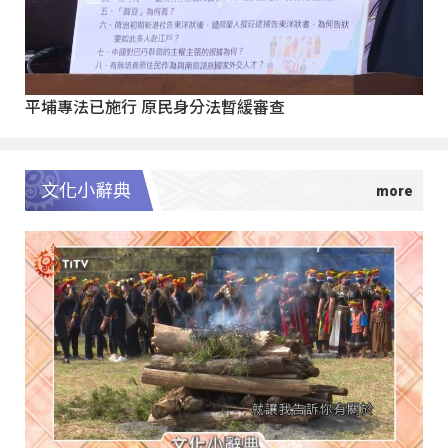
平埔專法已施行 原民身分法暫緩審查
文化小辭典