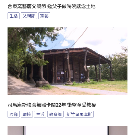
台東窯藝慶父親節 邀父子做陶碗感念土地
生活
父親節
窯藝
司馬庫斯校舍無照卡關22年 衝擊童受教權
原鄉
環境
生活
教育部
新竹司馬庫斯