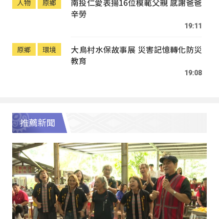
南投仁愛表揚16位模範父親 感謝爸爸
人物
原鄉
辛勞
19:11
大鳥村水保故事展 災害記憶轉化防災
原鄉
環境
教育
19:08
推薦新聞