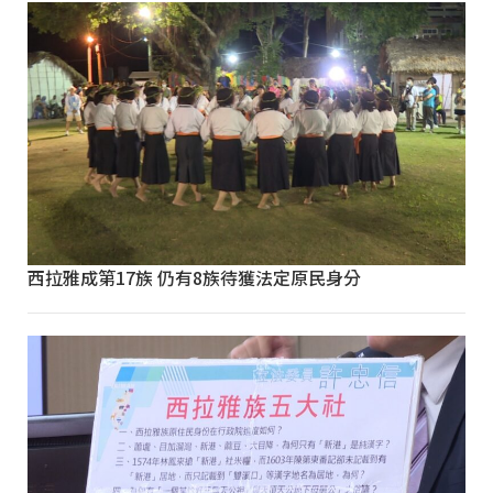
西拉雅成第17族 仍有8族待獲法定原民身分