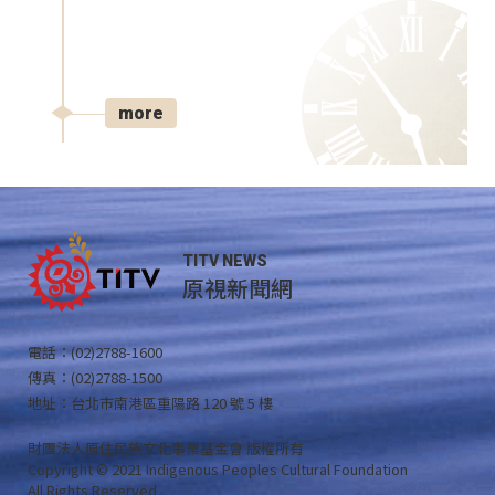
more
TITV NEWS
原視新聞網
電話：(02)2788-1600
傳真：(02)2788-1500
地址：台北市南港區重陽路 120 號 5 樓
財團法人原住民族文化事業基金會 版權所有
Copyright © 2021 Indigenous Peoples Cultural Foundation
All Rights Reserved .