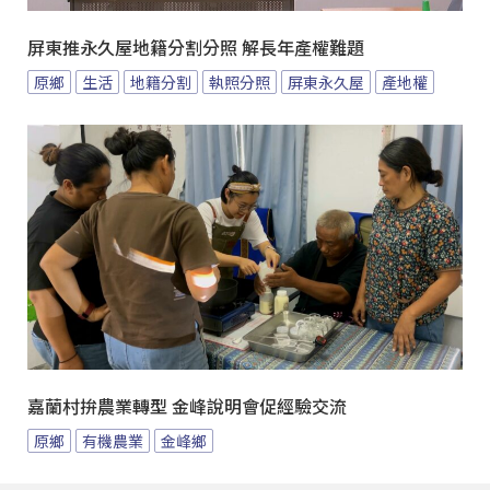
屏東推永久屋地籍分割分照 解長年產權難題
原鄉
生活
地籍分割
執照分照
屏東永久屋
產地權
嘉蘭村拚農業轉型 金峰說明會促經驗交流
原鄉
有機農業
金峰鄉