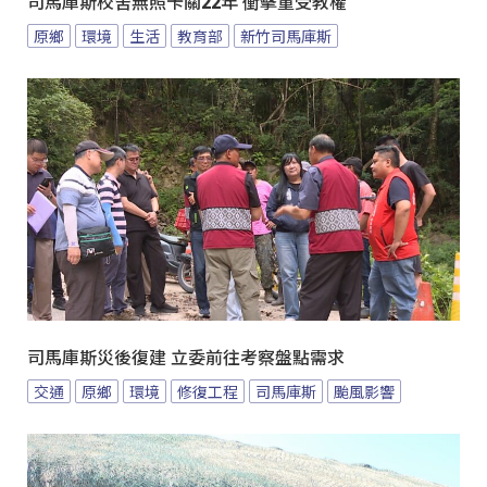
司馬庫斯校舍無照卡關22年 衝擊童受教權
原鄉
環境
生活
教育部
新竹司馬庫斯
司馬庫斯災後復建 立委前往考察盤點需求
交通
原鄉
環境
修復工程
司馬庫斯
颱風影響