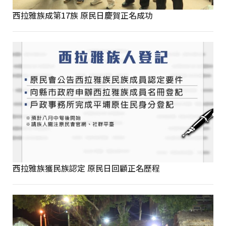
西拉雅族成第17族 原民日慶賀正名成功
西拉雅族獲民族認定 原民日回顧正名歷程