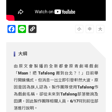
Facebook
Line
A
A
A
大綱
由原文會製播的全新都會原青劇場戲劇
「Maan！把 Tafalong 搬到台北？！」日前舉
行開鏡儀式，但消息一出立即引發軒然大波，原
因是因為族人認為，製作團隊使用Tafalong作
為戲劇名稱，卻從未來到Tafalong部落徵詢及
田調，因此製作團隊相關人員，6/17特別前往部
落進行說明。