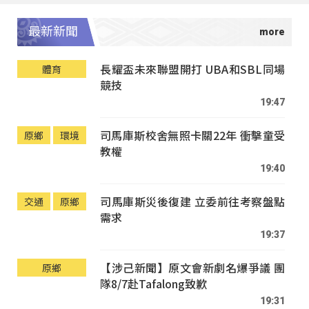
最新新聞
長耀盃未來聯盟開打 UBA和SBL同場
體育
競技
19:47
司馬庫斯校舍無照卡關22年 衝擊童受
原鄉
環境
教權
19:40
司馬庫斯災後復建 立委前往考察盤點
交通
原鄉
需求
19:37
【涉己新聞】原文會新劇名爆爭議 團
原鄉
隊8/7赴Tafalong致歉
19:31