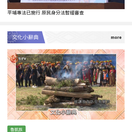
平埔專法已施行 原民身分法暫緩審查
文化小辭典
魯凱族