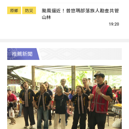
颱風逼近！普悠瑪部落族人勘查共管
原鄉
防災
山林
19:20
推薦新聞