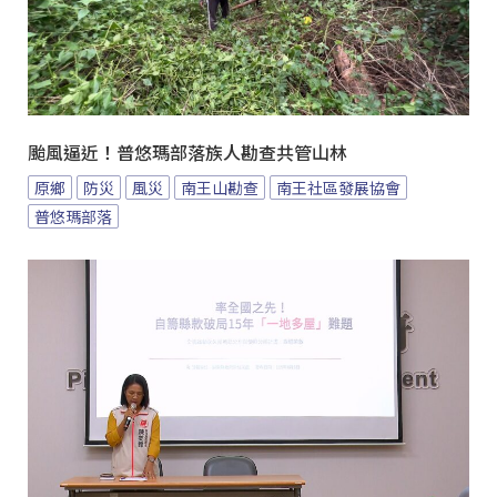
颱風逼近！普悠瑪部落族人勘查共管山林
原鄉
防災
風災
南王山勘查
南王社區發展協會
普悠瑪部落