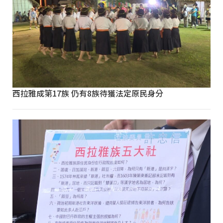
西拉雅成第17族 仍有8族待獲法定原民身分