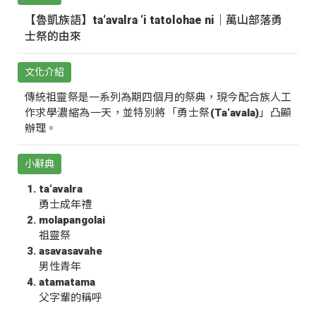
【魯凱族語】ta‘avalra ‘i tatolohae ni｜萬山部落勇
士祭的由來
文化介紹
傳統祖靈祭是一系列為期四個月的祭典，現今配合族人工
作求學濃縮為一天，並特別將「勇士祭(Ta‘avala)」凸顯
辦理。
小辭典
ta‘avalra
勇士成年禮
molapangolai
祖靈祭
asavasavahe
男性青年
atamatama
父字輩的稱呼