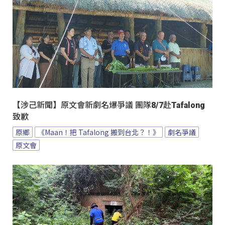
【涉己新聞】原文會新劇名爆爭議 團隊8/7赴Tafalong
致歉
原鄉
《Maan！把 Tafalong 搬到台北？！》
劇名爭議
原文會