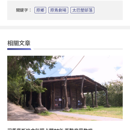
關鍵字：
原鄉
原青劇場
太巴塱部落
相關文章