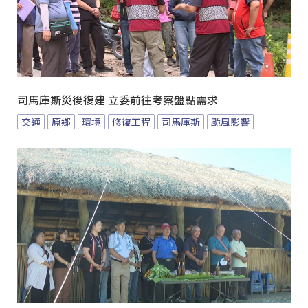
司馬庫斯災後復建 立委前往考察盤點需求
交通
原鄉
環境
修復工程
司馬庫斯
颱風影響