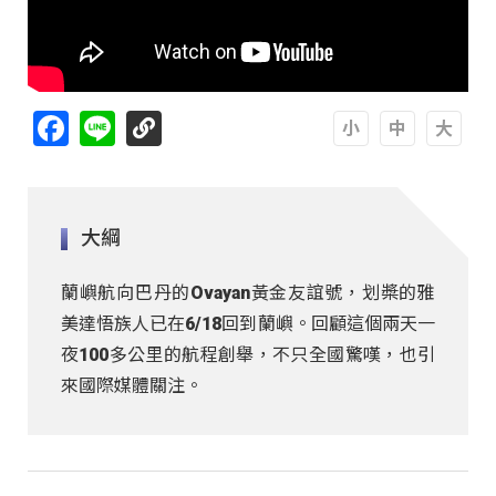
Facebook
Line
A
A
A
大綱
蘭嶼航向巴丹的Ovayan黃金友誼號，划槳的雅
美達悟族人已在6/18回到蘭嶼。回顧這個兩天一
夜100多公里的航程創舉，不只全國驚嘆，也引
來國際媒體關注。