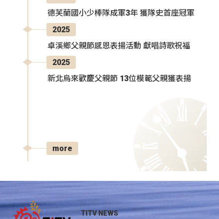
德芙蘭國小少棒隊成軍3年 獲隊史首座冠軍
2025
卓溪鄉父親節感恩表揚活動 獻唱詩歌祝福
2025
新北烏來歡慶父親節 13位模範父親獲表揚
more
TITV NEWS