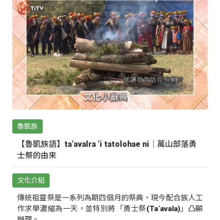
魯凱族
【魯凱族語】ta‘avalra ‘i tatolohae ni｜萬山部落勇
士祭的由來
文化介紹
傳統祖靈祭是一系列為期四個月的祭典，現今配合族人工
作求學濃縮為一天，並特別將「勇士祭(Ta‘avala)」凸顯
辦理。