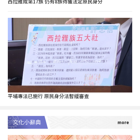
西拉雅成第17族 仍有8族待獲法定原民身分
平埔專法已施行 原民身分法暫緩審查
文化小辭典