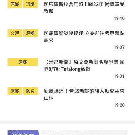
司馬庫斯校舍無照卡關22年 衝擊童受
原鄉
環境
教權
19:40
司馬庫斯災後復建 立委前往考察盤點
交通
原鄉
需求
19:37
【涉己新聞】原文會新劇名爆爭議 團
原鄉
隊8/7赴Tafalong致歉
19:31
颱風逼近！普悠瑪部落族人勘查共管
原鄉
防災
山林
19:20