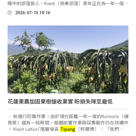
睡中的部落族人，Kiwit（奇美部落）青年正在為一年一度的
Komolis（捕魚祭）做最後準備。 第四級LaKori'階層級長
2026-07-15 19:16
Tipang
（柯爾博）：「把我們的木材搬下 …
花蓮果農加固果樹搶收果實 盼損失降至最低
… 前進行防颱作業，由於現在距離一年一度的Komolis（捕
魚祭）還有一段時間，相關前置作業與採集動作仍在持續中
。 Kiwit LaKori'階層級長
Tipang
（柯爾博） ：「我們有先
把黑網鋪在茅草上面，防止茅草飛起來，然後裡面有再加固