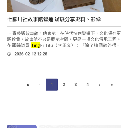
七腳川社故事館營運 辦展分享史料、影像
… 賓參觀故事館。他表示，在時代快速變遷下，文化保存更
顯珍貴，故事館不只是展示空間，更是一項文化傳承工程。
花蓮縣議員
Ting
ki Tilu（李正文）：「除了這個館外很重
要，要讓我們世世代代的這個鄉親，跟我們的這個後代，能
2026-02-12 12:28
夠知道我們吉安鄉七腳川有這樣 …
«
‹
1
2
3
4
›
»