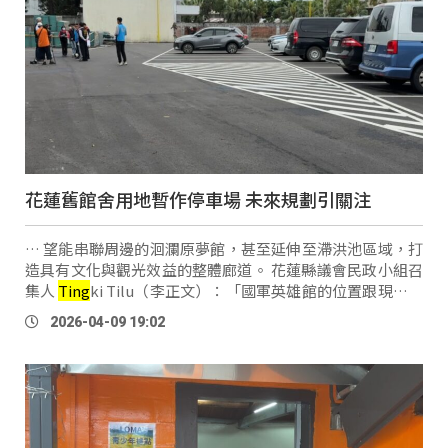
花蓮舊館舍用地暫作停車場 未來規劃引關注
… 望能串聯周邊的洄瀾原夢館，甚至延伸至滯洪池區域，打
造具有文化與觀光效益的整體廊道。 花蓮縣議會民政小組召
集人
Ting
ki Tilu（李正文）：「國軍英雄館的位置跟現在的
這個，原住民會館的部分 希望變成一個所謂的觀光廊道的這
2026-04-09 19:02
一塊，從這個所謂的 …