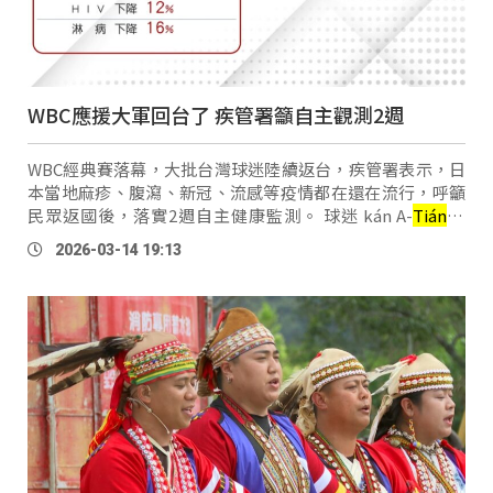
WBC應援大軍回台了 疾管署籲自主觀測2週
WBC經典賽落幕，大批台灣球迷陸續返台，疾管署表示，日
本當地麻疹、腹瀉、新冠、流感等疫情都在還在流行，呼籲
民眾返國後，落實2週自主健康監測。 球迷 kán A-
Tián
：
「回來（台灣）反而症狀有好一點，在那邊電車上，我看到
2026-03-14 19:13
台灣人應該也都有戴口罩比較多，也 …