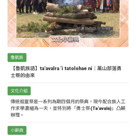
魯凱族
【魯凱族語】ta‘avalra ‘i tatolohae ni｜萬山部落勇
士祭的由來
文化介紹
傳統祖靈祭是一系列為期四個月的祭典，現今配合族人工
作求學濃縮為一天，並特別將「勇士祭(Ta‘avala)」凸顯
辦理。
小辭典