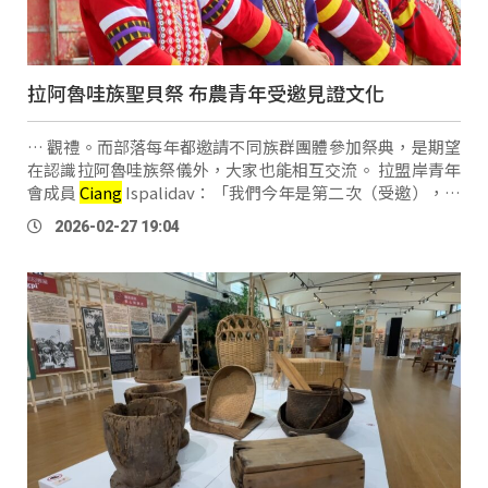
拉阿魯哇族聖貝祭 布農青年受邀見證文化
… 觀禮。而部落每年都邀請不同族群團體參加祭典，是期望
在認識拉阿魯哇族祭儀外，大家也能相互交流。 拉盟岸青年
會成員
Ciang
Ispalidav：「我們今年是第二次（受邀），也
是有延續這份感動，能夠多學習的，這個機會就好好把
2026-02-27 19:04
握。」 拉盟岸青年會成員 Umas Manqoqo：「主要是在 …