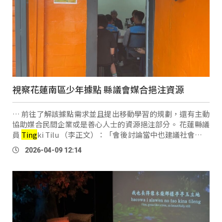
視察花蓮南區少年據點 縣議會媒合挹注資源
… 前往了解該據點需求並且提出移動學習的規劃，還有主動
協助媒合民間企業或是善心人士的資源挹注部分。 花蓮縣議
員
Ting
ki Tilu （李正文）：「會後討論當中也建議社會處，
針對各服務據點的差異性部分，要去做差異性補助，這樣才
2026-04-09 12:14
能夠補助到各據點，該 …