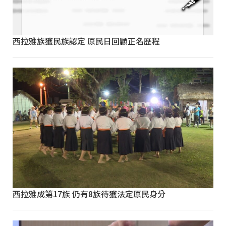
西拉雅族獲民族認定 原民日回顧正名歷程
西拉雅成第17族 仍有8族待獲法定原民身分