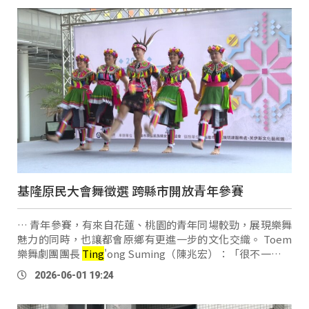
基隆原民大會舞徵選 跨縣市開放青年參賽
… 青年參賽，有來自花蓮、桃園的青年同場較勁，展現樂舞
魅力的同時，也讓都會原鄉有更進一步的文化交織。 Toem
樂舞劇團團長
Ting
'ong Suming（陳兆宏）：「很不一樣。
應該說（比賽）模式雖然一樣，但是可能是因為地區上的差
2026-06-01 19:24
異，因為花蓮算是原鄉，表現的東西會比較 …