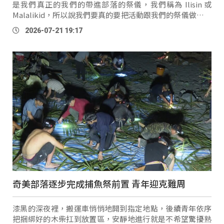
是我們真正的我們的帶進部落的祭儀，我們稱為 Ilisin 或
Malalikid，所以說我們要真的要把活動跟我們的祭儀做一個
分割，不要造就說我們的原住民的活動是一個觀光活動的附
2026-07-21 19:17
屬物。」 花蓮縣議員
Ting
ki
奇美部落逐步完成捕魚祭前置 青年迎克難周
漆黑的深夜裡，搬運車悄悄地開到指定地點，後續青年依序
把捆綁好的木柴扛到放置區，安靜地進行就是不希望驚擾熟