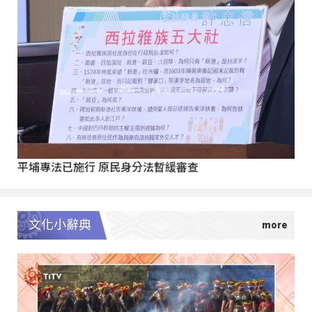
平埔專法已施行 原民身分法暫緩審查
文化小辭典