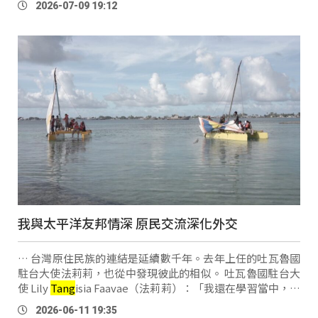
2026-07-09 19:12
柱子，用繩子先給它綁起來，怕颱風會把它吹 …
我與太平洋友邦情深 原民交流深化外交
… 台灣原住民族的連結是延續數千年。去年上任的吐瓦魯國
駐台大使法莉莉，也從中發現彼此的相似。 吐瓦魯國駐台大
使 Lily
Tang
isia Faavae（法莉莉）：「我還在學習當中，但
我看到一些我們國家，跟台灣原住民族之間的文化，相似性
2026-06-11 19:35
非常有趣，像是類似的頭飾花環 …