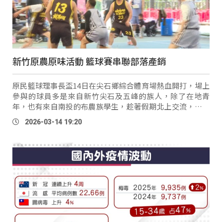
新竹原農原味活動 籃球賽串聯部落產銷
原民籃球理事長盃14日在尖石鄉綜合體育場熱血開打，場上
參與的球員多是來自新竹尖石及五峰的族人，除了在地青
年，也有來自南投的布農族學生，趁著假期北上交流，以球
會友 。 SPAZI球員
Tiang
Taisnunam 田宥朋：「我原本是
2026-03-14 19:20
在南投讀書，因為同學也是這邊的 …