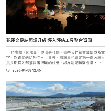
花蓮文健站照護升級 導入評估工具整合資源
… 的權益（照服員）到底是什麼，這些我們都會彙整成為文
字，然後發送給各位。」 此外，縣議員也肯定第一線照顧人
員長期投入部落長者照顧的付出，認為透過聯繫會議，不僅
凝聚共識，也讓各站提出實際困難，協助縣府即時回應。 花
2026-04-08 12:45
蓮縣議員
Ting
ki Tilu(李正文)