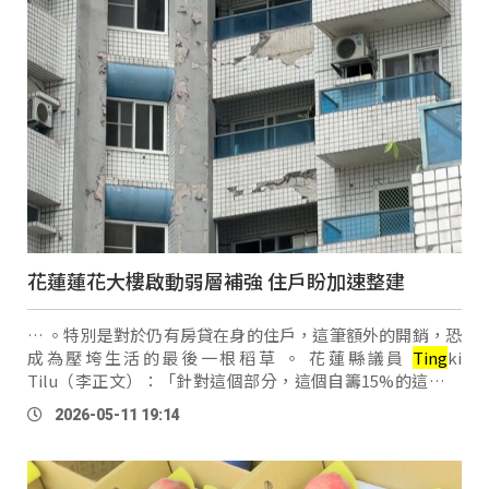
花蓮蓮花大樓啟動弱層補強 住戶盼加速整建
… 。特別是對於仍有房貸在身的住戶，這筆額外的開銷，恐
成為壓垮生活的最後一根稻草 。 花蓮縣議員
Ting
ki
Tilu（李正文）：「針對這個部分，這個自籌15%的這個部
分，尤其是針對我們目前住戶還在房貸的這種壓力的住戶，
2026-05-11 19:14
能夠給他們全額的一個協助，對他們 …