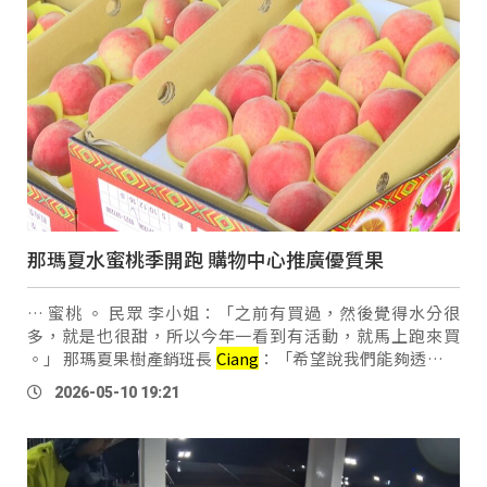
那瑪夏水蜜桃季開跑 購物中心推廣優質果
… 蜜桃 。 民眾 李小姐：「之前有買過，然後覺得水分很
多，就是也很甜，所以今年一看到有活動，就馬上跑來買
。」 那瑪夏果樹產銷班長
Ciang
：「希望說我們能夠透過這
個活動，讓我們那瑪夏的桃農，能夠更發揚光大，讓每一個
2026-05-10 19:21
種植水蜜桃的農民，都能夠更用心，在我 …