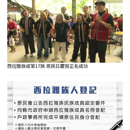
西拉雅族成第17族 原民日慶賀正名成功