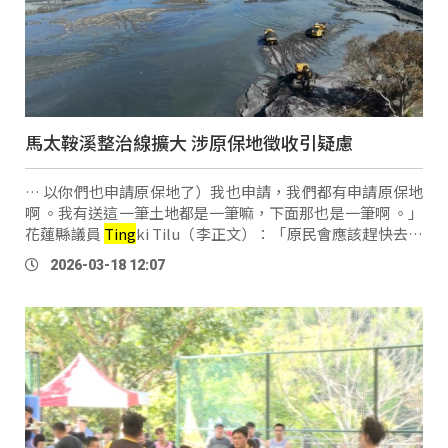
馬太鞍溪整治線擴大 涉原保地徵收引疑慮
… 以你們也申請原保地了）我也申請，我們都有申請原保地
啊 。我有送這一筆土地都是一筆嘛，下面那也是一筆啊 。」
花蓮縣議員
Ting
ki Tilu（李正文）：「原民會應該趕快去責
成處理這塊的事情，為什麼？因為其他的私有地都有補償，
2026-03-18 12:07
就只有原住民保留地其中，針對 …