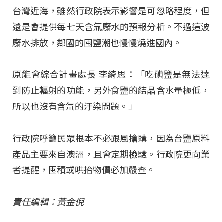
台灣近海，雖然行政院表示影響是可忽略程度，但
還是會提供每七天含氚廢水的預報分析。不過這波
廢水排放，鄰國的囤鹽潮也慢慢燒進國內。
原能會綜合計畫處長 李綺思：「吃碘鹽是無法達
到防止輻射的功能，另外食鹽的結晶含水量極低，
所以也沒有含氚的汙染問題。」
行政院呼籲民眾根本不必跟風搶購，因為台鹽原料
產品主要來自澳洲，且會定期檢驗。行政院更向業
者提醒，囤積或哄抬物價必加嚴查。
責任編輯：黃金倪