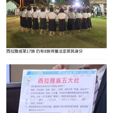
西拉雅成第17族 仍有8族待獲法定原民身分