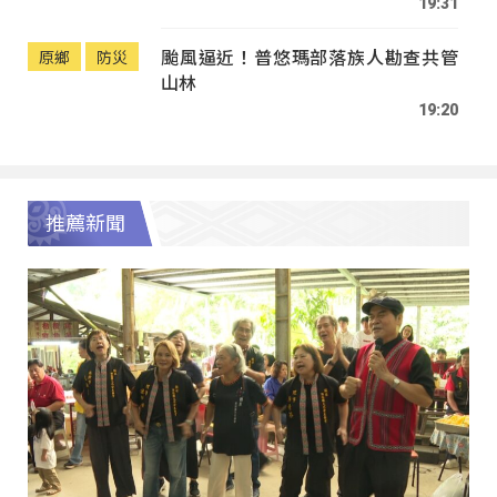
19:31
颱風逼近！普悠瑪部落族人勘查共管
原鄉
防災
山林
19:20
推薦新聞