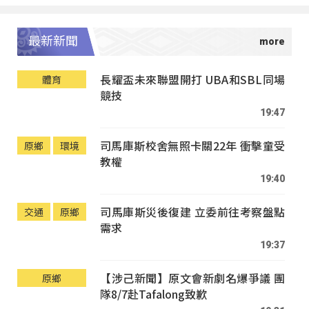
最新新聞
長耀盃未來聯盟開打 UBA和SBL同場
體育
競技
19:47
司馬庫斯校舍無照卡關22年 衝擊童受
原鄉
環境
教權
19:40
司馬庫斯災後復建 立委前往考察盤點
交通
原鄉
需求
19:37
【涉己新聞】原文會新劇名爆爭議 團
原鄉
隊8/7赴Tafalong致歉