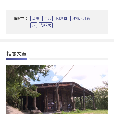
關鍵字：
國際
生活
囤鹽潮
核廢水因應
氚
行政院
相關文章