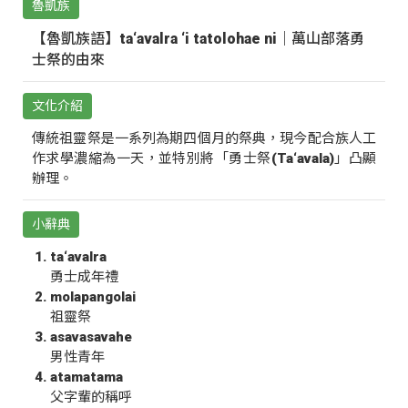
魯凱族
【魯凱族語】ta‘avalra ‘i tatolohae ni｜萬山部落勇
士祭的由來
文化介紹
傳統祖靈祭是一系列為期四個月的祭典，現今配合族人工
作求學濃縮為一天，並特別將「勇士祭(Ta‘avala)」凸顯
辦理。
小辭典
ta‘avalra
勇士成年禮
molapangolai
祖靈祭
asavasavahe
男性青年
atamatama
父字輩的稱呼