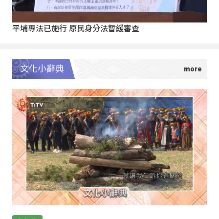
平埔專法已施行 原民身分法暫緩審查
文化小辭典