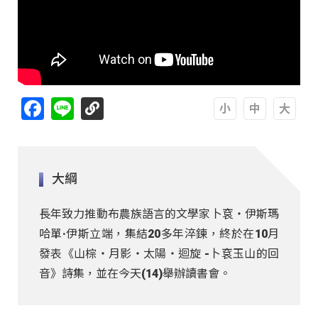
Facebook
Line
A
A
A
大綱
長年致力推動布農族語言的文學家卜袞‧伊斯瑪
哈單·伊斯立端，集結20多年淬鍊，終於在10月
發表《山棕‧月影‧太陽‧迴旋 -卜袞玉山的回
音》詩集，並在今天(14)舉辦讀書會。