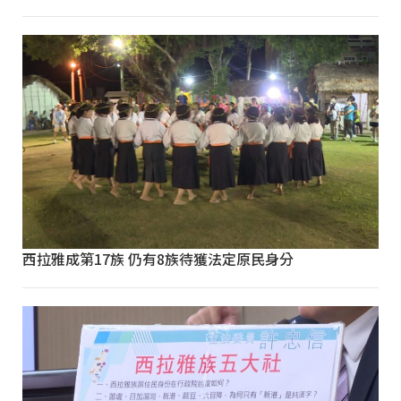
西拉雅成第17族 仍有8族待獲法定原民身分