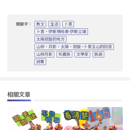
關鍵字：
教文
生活
卜袞
卜袞‧伊斯瑪哈單·伊斯立端
太陽迴旋的地方
山棕‧月影‧太陽‧迴旋 -卜袞玉山的回音
山棕月影
布農族
文學家
族語
詩集
相關文章