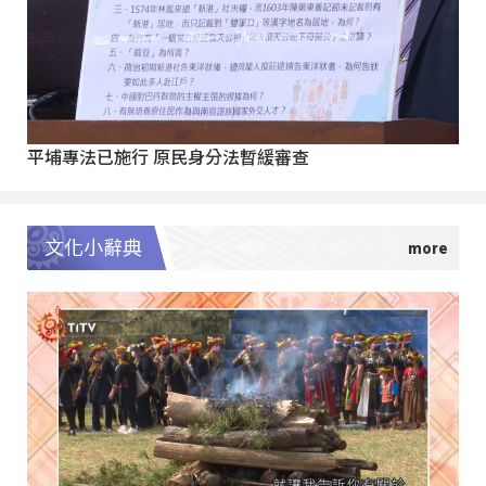
平埔專法已施行 原民身分法暫緩審查
文化小辭典