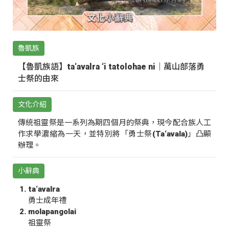
魯凱族
【魯凱族語】ta‘avalra ‘i tatolohae ni｜萬山部落勇
士祭的由來
文化介紹
傳統祖靈祭是一系列為期四個月的祭典，現今配合族人工
作求學濃縮為一天，並特別將「勇士祭(Ta‘avala)」凸顯
辦理。
小辭典
ta‘avalra
勇士成年禮
molapangolai
祖靈祭