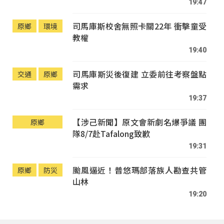
19:47
司馬庫斯校舍無照卡關22年 衝擊童受
原鄉
環境
教權
19:40
司馬庫斯災後復建 立委前往考察盤點
交通
原鄉
需求
19:37
【涉己新聞】原文會新劇名爆爭議 團
原鄉
隊8/7赴Tafalong致歉
19:31
颱風逼近！普悠瑪部落族人勘查共管
原鄉
防災
山林
19:20