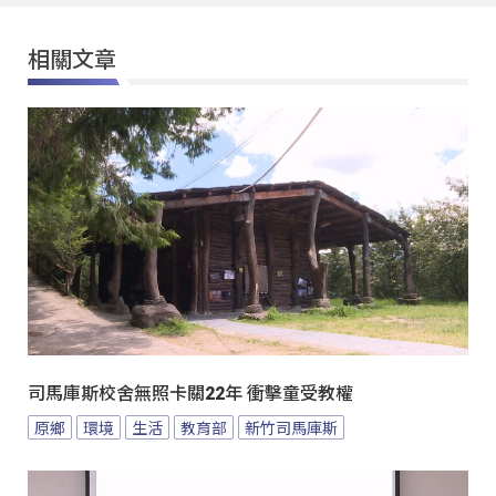
相關文章
司馬庫斯校舍無照卡關22年 衝擊童受教權
原鄉
環境
生活
教育部
新竹司馬庫斯