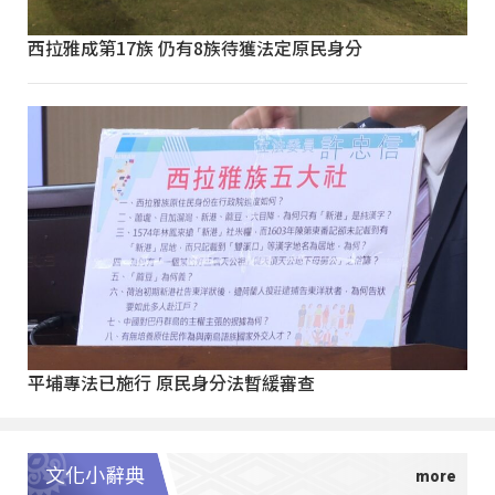
西拉雅成第17族 仍有8族待獲法定原民身分
平埔專法已施行 原民身分法暫緩審查
文化小辭典