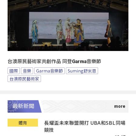
台澳原民藝術家共創作品 同登Garma音樂節
國際
音樂
Garma音樂節
Suming舒米恩
台澳原民藝術家
最新新聞
長耀盃未來聯盟開打 UBA和SBL同場
體育
競技