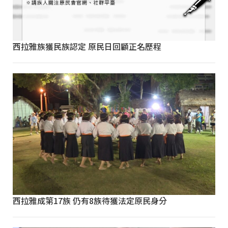
西拉雅族獲民族認定 原民日回顧正名歷程
西拉雅成第17族 仍有8族待獲法定原民身分