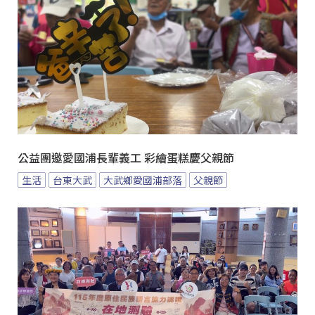
公益團邀愛國浦長輩義工 彩繪蛋糕慶父親節
生活
台東大武
大武鄉愛國浦部落
父親節