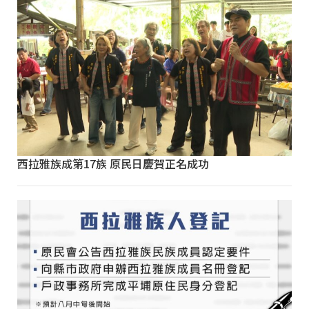
西拉雅族成第17族 原民日慶賀正名成功