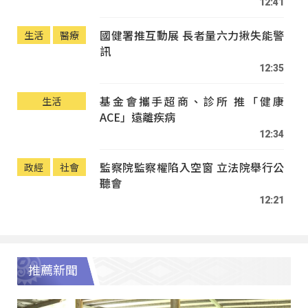
12:41
國健署推互動展 長者量六力揪失能警
生活
醫療
訊
12:35
基金會攜手超商、診所 推「健康
生活
ACE」遠離疾病
12:34
監察院監察權陷入空窗 立法院舉行公
政經
社會
聽會
12:21
推薦新聞