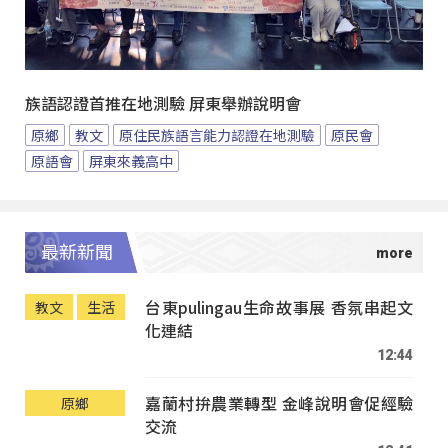
族語認證首推在地測驗 屏東舉辦說明會
原鄉
教文
原住民族語言能力認證在地測驗
原民會
原語會
屏東來義高中
最新新聞
台東pulingau生命故事展 香氛串起文
教文
生活
化連結
12:44
嘉蘭村拚農業轉型 金峰說明會促經驗
原鄉
交流