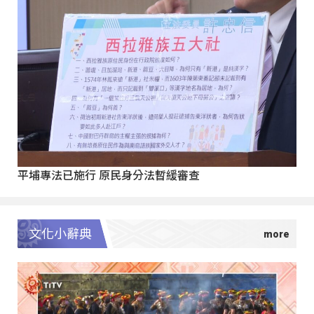
平埔專法已施行 原民身分法暫緩審查
文化小辭典