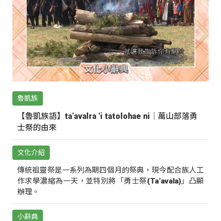
魯凱族
【魯凱族語】ta‘avalra ‘i tatolohae ni｜萬山部落勇
士祭的由來
文化介紹
傳統祖靈祭是一系列為期四個月的祭典，現今配合族人工
作求學濃縮為一天，並特別將「勇士祭(Ta‘avala)」凸顯
辦理。
小辭典