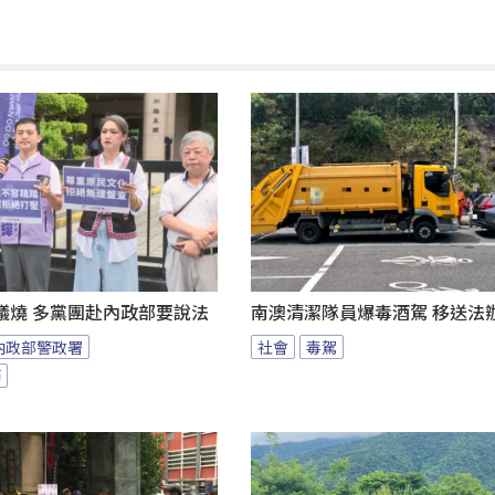
議燒 多黨團赴內政部要說法
南澳清潔隊員爆毒酒駕 移送法
內政部警政署
社會
毒駕
節