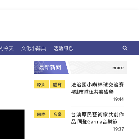
的今天
文化小辭典
活動訊息
最新新聞
法治國小辦棒球交流賽
原鄉
體育
4縣市隊伍共襄盛舉
19:44
台澳原民藝術家共創作
國際
音樂
品 同登Garma音樂節
19:37