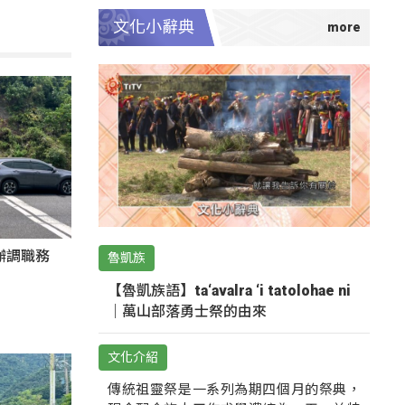
文化小辭典
辦調職務
魯凱族
【魯凱族語】ta‘avalra ‘i tatolohae ni
｜萬山部落勇士祭的由來
文化介紹
傳統祖靈祭是一系列為期四個月的祭典，