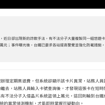
，近日卻出現新的詐欺手法，有不法分子大量複製同一組悠遊
萬元；事件曝光後，台鐵已要求各站提高警覺並強化防範措施
鐵辦理定期票退費，但系統卻顯示該卡片異常，站務人員
匆離去，站務人員輸入卡號查詢後，才發現這張卡在短時
出有不法分子入侵晶片系統盜領上萬元，這回則輪到台鐵
統的異常偵測機制，才能即時掌握可疑動向。