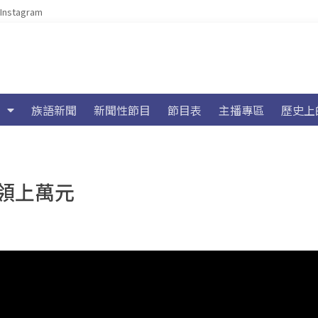
Instagram
族語新聞
新聞性節目
節目表
主播專區
歷史上
領上萬元