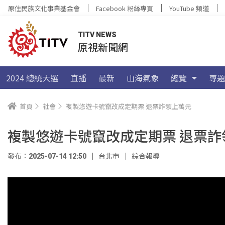
原住民族文化事業基金會
Facebook 粉絲專頁
YouTube 頻道
TITV NEWS
原視新聞網
2024 總統大選
直播
最新
山海氣象
總覽
專題
首頁
社會
複製悠遊卡號竄改成定期票 退票詐領上萬元
複製悠遊卡號竄改成定期票 退票詐
發布：2025-07-14 12:50
台北市
綜合報導