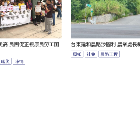
災高 民團促正視原民勞工困
台東建和農路涉圖利 農業處長
原鄉
社會
農路工程
工職災
陳情