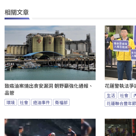
相關文章
致癌油案燒出食安漏洞 朝野籲強化通報、
花蓮警執法爭
品管
生活
社會
環境
社會
癌油事件
衛福部
花蓮聯合豐年