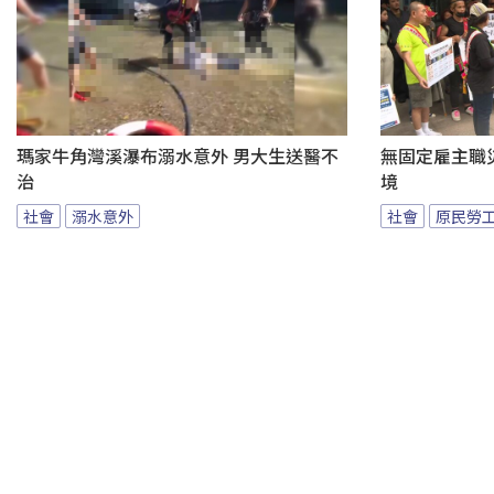
瑪家牛角灣溪瀑布溺水意外 男大生送醫不
無固定雇主職
治
境
社會
溺水意外
社會
原民勞