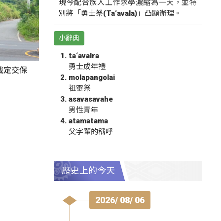
現今配合族人工作求學濃縮為一天，並特
別將「勇士祭(Ta‘avala)」凸顯辦理。
小辭典
ta‘avalra
勇士成年禮
裁定交保
molapangolai
祖靈祭
asavasavahe
男性青年
atamatama
父字輩的稱呼
歷史上的今天
2026/ 08/ 06