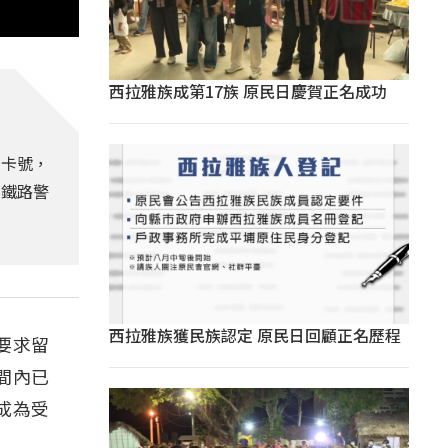
西拉雅族成第17族 原民日慶賀正名成功
卡卡號，
，鐵路警
西拉雅族獲民族認定 原民日回顧正名歷程
要求留
間內已
成為受