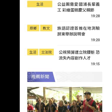
公益團邀愛國浦長輩義
生活
工 彩繪蛋糕慶父親節
19:28
族語認證首推在地測驗
原鄉
教文
屏東舉辦說明會
19:20
公視預算遭立院腰斬 恐
生活
立法院
流失內容創作人才
19:15
推薦新聞