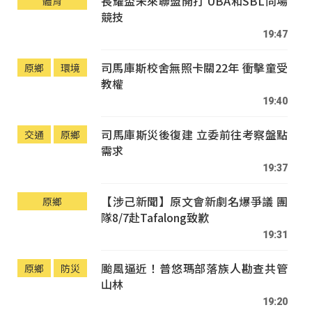
長耀盃未來聯盟開打 UBA和SBL同場
體育
競技
19:47
司馬庫斯校舍無照卡關22年 衝擊童受
原鄉
環境
教權
19:40
司馬庫斯災後復建 立委前往考察盤點
交通
原鄉
需求
19:37
【涉己新聞】原文會新劇名爆爭議 團
原鄉
隊8/7赴Tafalong致歉
19:31
颱風逼近！普悠瑪部落族人勘查共管
原鄉
防災
山林
19:20