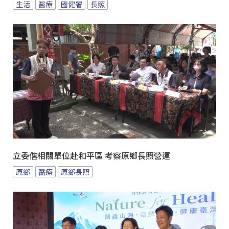
生活
醫療
國健署
長照
立委偕相關單位赴和平區 考察原鄉長照營運
原鄉
醫療
原鄉長照