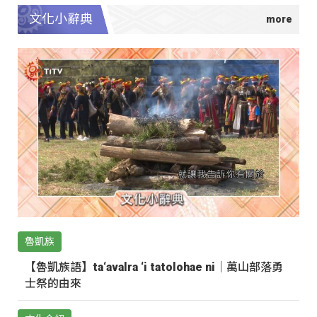
文化小辭典
魯凱族
【魯凱族語】ta‘avalra ‘i tatolohae ni｜萬山部落勇
士祭的由來