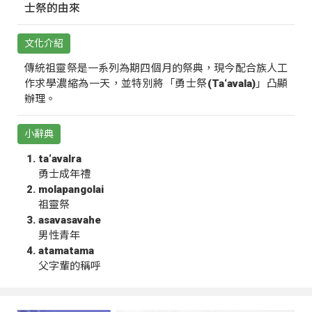
士祭的由來
文化介紹
傳統祖靈祭是一系列為期四個月的祭典，現今配合族人工
作求學濃縮為一天，並特別將「勇士祭(Ta‘avala)」凸顯
辦理。
小辭典
ta‘avalra
勇士成年禮
molapangolai
祖靈祭
asavasavahe
男性青年
atamatama
父字輩的稱呼