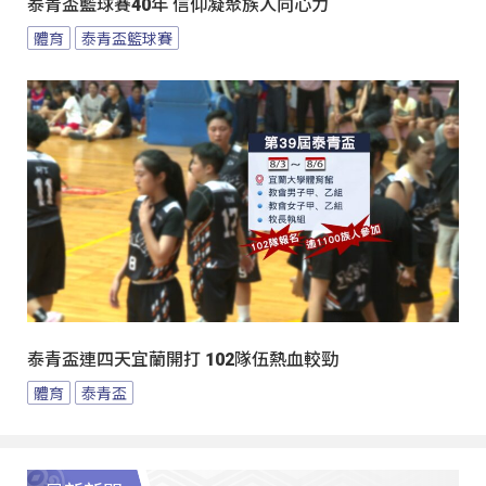
泰青盃籃球賽40年 信仰凝聚族人向心力
體育
泰青盃籃球賽
泰青盃連四天宜蘭開打 102隊伍熱血較勁
體育
泰青盃