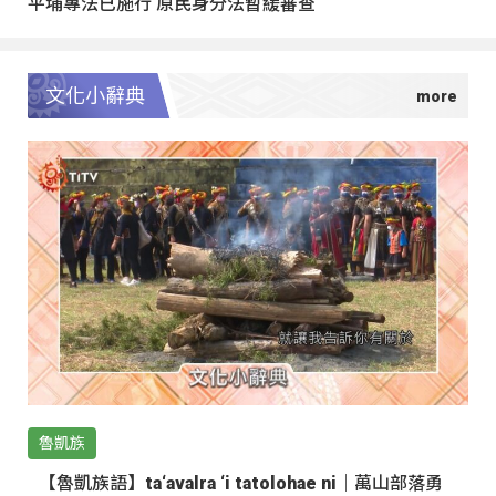
平埔專法已施行 原民身分法暫緩審查
文化小辭典
魯凱族
【魯凱族語】ta‘avalra ‘i tatolohae ni｜萬山部落勇