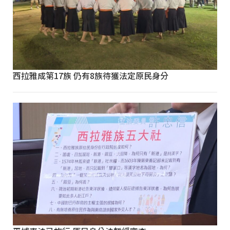
西拉雅成第17族 仍有8族待獲法定原民身分