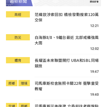
最新新聞
范織欽涉索回扣 橋檢發動搜索120萬
政經
交保
12:21
白海豚8/8、9離台最近 北部戒備強風
防災
大雨
12:02
長耀盃未來聯盟開打 UBA和SBL同場
體育
競技
19:47
司馬庫斯校舍無照卡關22年 衝擊童受
原鄉
環境
教權
19:40
司馬庫斯災後復建 立委前往考察盤點
交通
原鄉