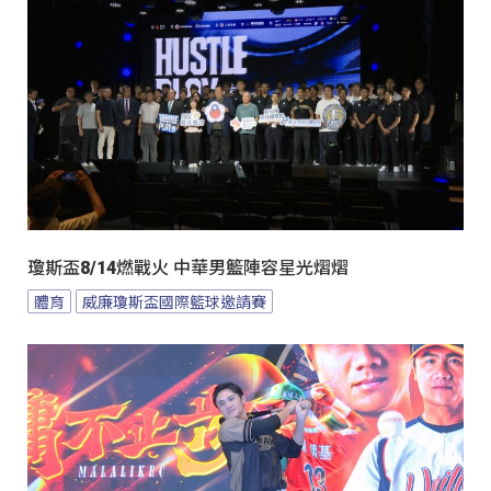
瓊斯盃8/14燃戰火 中華男籃陣容星光熠熠
體育
威廉瓊斯盃國際籃球邀請賽