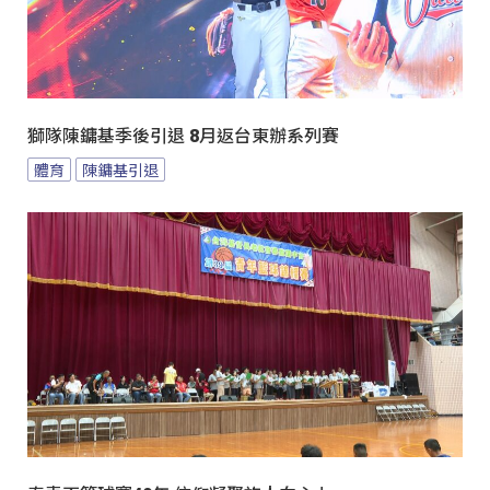
獅隊陳鏞基季後引退 8月返台東辦系列賽
體育
陳鏞基引退