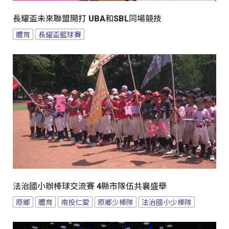
長耀盃未來聯盟開打 UBA和SBL同場競技
體育
長耀盃籃球賽
法治國小辦棒球交流賽 4縣市隊伍共襄盛舉
原鄉
體育
南投仁愛
原鄉少棒隊
法治國小少棒隊