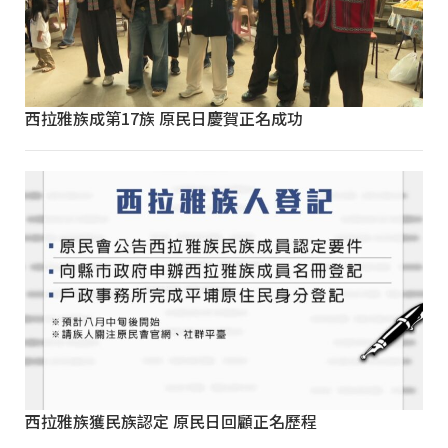
西拉雅族成第17族 原民日慶賀正名成功
西拉雅族獲民族認定 原民日回顧正名歷程