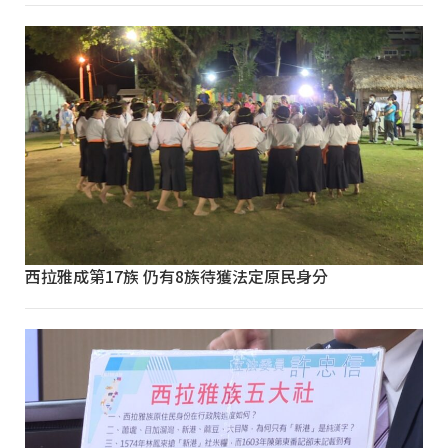
西拉雅成第17族 仍有8族待獲法定原民身分