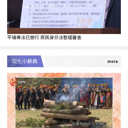
平埔專法已施行 原民身分法暫緩審查
文化小辭典