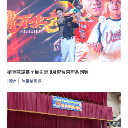
獅隊陳鏞基季後引退 8月返台東辦系列賽
體育
陳鏞基引退