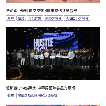
法治國小辦棒球交流賽 4縣市隊伍共襄盛舉
原鄉
體育
南投仁愛
原鄉少棒隊
法治國小少棒隊
瓊斯盃8/14燃戰火 中華男籃陣容星光熠熠
體育
威廉瓊斯盃國際籃球邀請賽