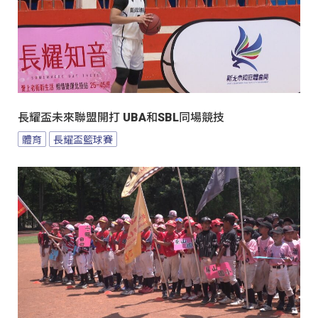
長耀盃未來聯盟開打 UBA和SBL同場競技
體育
長耀盃籃球賽