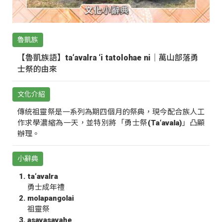
魯凱族
【魯凱族語】ta‘avalra ‘i tatolohae ni｜萬山部落勇
士祭的由來
文化介紹
傳統祖靈祭是一系列為期四個月的祭典，現今配合族人工
作求學濃縮為一天，並特別將「勇士祭(Ta‘avala)」凸顯
辦理。
小辭典
ta‘avalra
勇士成年禮
molapangolai
祖靈祭
asavasavahe