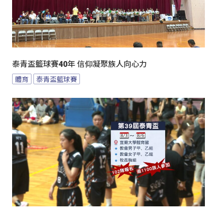
泰青盃籃球賽40年 信仰凝聚族人向心力
體育
泰青盃籃球賽