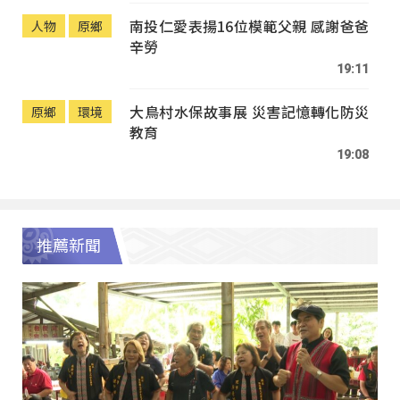
南投仁愛表揚16位模範父親 感謝爸爸
人物
原鄉
辛勞
19:11
大鳥村水保故事展 災害記憶轉化防災
原鄉
環境
教育
19:08
推薦新聞