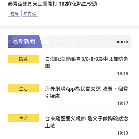
泰青盃連四天宜蘭開打 102隊伍熱血較勁
體育
泰青盃
最新新聞
白海豚海警維持 8/8-8/9晨中北部防豪
防災
雨
19:19
海外網購App為民間營運 收費、個資
生活
引疑慮
19:17
台東窯藝慶父親節 邀父子做陶碗感念
生活
土地
19:13