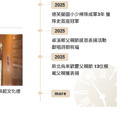
2025
德芙蘭國小少棒隊成軍3年 獲
隊史首座冠軍
2025
卓溪鄉父親節感恩表揚活動
獻唱詩歌祝福
2025
新北烏來歡慶父親節 13位模
範父親獲表揚
氛串起文化連
more