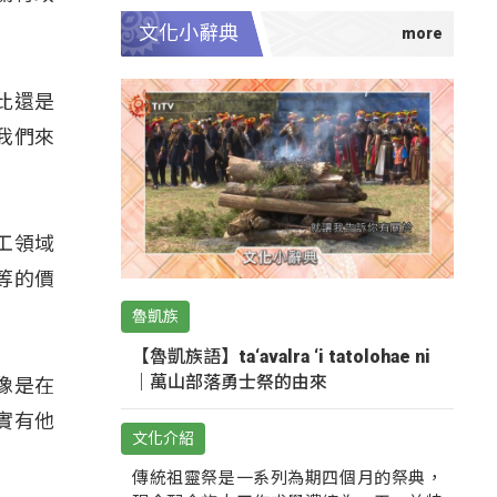
文化小辭典
性比還是
我們來
工領域
等的價
魯凱族
【魯凱族語】ta‘avalra ‘i tatolohae ni
｜萬山部落勇士祭的由來
好像是在
實有他
文化介紹
傳統祖靈祭是一系列為期四個月的祭典，