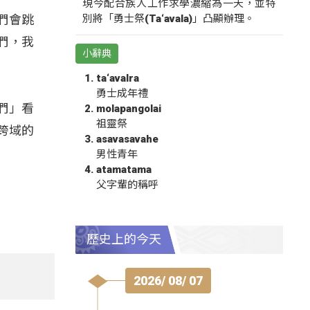
現今配合族人工作求學濃縮為一天，並特
別將「勇士祭(Ta‘avala)」凸顯辦理。
我們會跳
們，我
小辭典
ta‘avalra
勇士成年禮
們」看
molapangolai
祖靈祭
跨域的
asavasavahe
男性青年
atamatama
父字輩的稱呼
歷史上的今天
2026/ 08/ 07