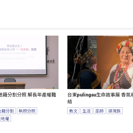
地籍分割分照 解長年產權難
台東pulingau生命故事展 香
結
地籍分割
執照分照
教文
生活
巫師
排灣族
產地權