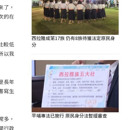
出來了，
次的在
西拉雅成第17族 仍有8族待獲法定原民身
分
比較低
所以我
是長年
書寫生
平埔專法已施行 原民身分法暫緩審查
非常多，
關行政