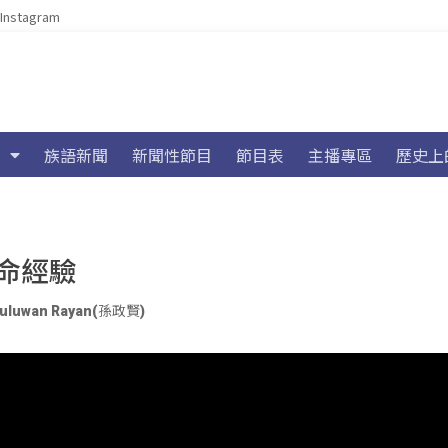
Instagram
族語新聞
新聞性節目
節目表
主播專區
歷史上
命經驗
vuluwan Rayan(孫政賢)