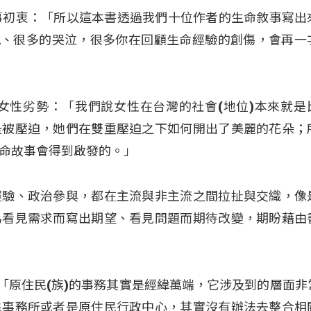
榕)說著故事初衷：「所以這本書透過我們十位作者的生命敘事寫
喊、很多的哭泣，很多你在回顧生命經驗的創傷，會再一
女性劣勢：「我們說女性在台灣的社會(地位)本來就是
是被壓迫，她們在雙重壓迫之下如何開出了美麗的花朵；
命故事會得到啟發的。」
經驗、政治參與，都在主流與非主流之間拉扯與交織，像
為看見需求而寫出期望、看見問題而期待改變，期盼藉由
)指出：「原住民(族)的事務其實是經緯萬端，它涉及到的層面
民事務所或者是原住民行政中心，其實沒有辦法去整合相