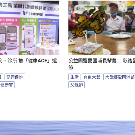
、診所 推「健康ACE」遠
公益團邀愛國浦長輩義工 彩繪
節
日
健康促進
生活
台東大武
大武鄉愛國浦部
民健康署
父親節