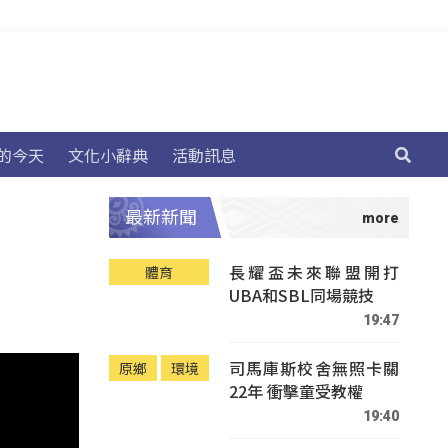
的今天
文化小辭典
活動訊息
最新新聞
長耀盃未來聯盟開打
體育
UBA和SBL同場競技
19:47
司馬庫斯校舍無照卡關
原鄉
環境
22年 衝擊童受教權
19:40