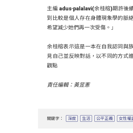
主編 adus·palalavi(余桂
到比較是個人存在身體現象學的脈
希望減少她們再一次受傷。」
余桂榕表示這是一本在自我認同與
見自己並反映對話，以不同的方式
觀點
責任編輯：黃昱憲
關鍵字：
深度
生活
公平正義
女性權