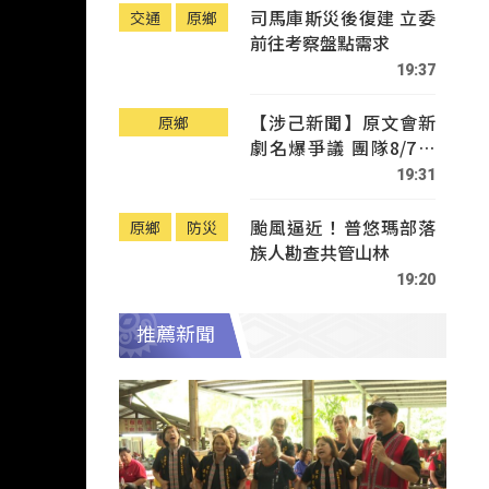
司馬庫斯災後復建 立委
交通
原鄉
前往考察盤點需求
19:37
【涉己新聞】原文會新
原鄉
劇名爆爭議 團隊8/7赴
Tafalong致歉
19:31
颱風逼近！普悠瑪部落
原鄉
防災
族人勘查共管山林
19:20
推薦新聞