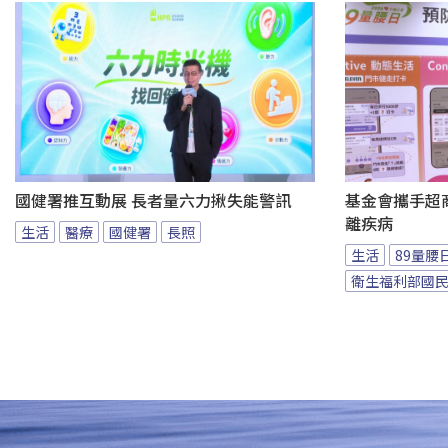
國健署推互動展 長者量六力揪失能警訊
基金會攜手超商
離疾病
生活
醫療
國健署
長照
生活
89量腰
衛生福利部國