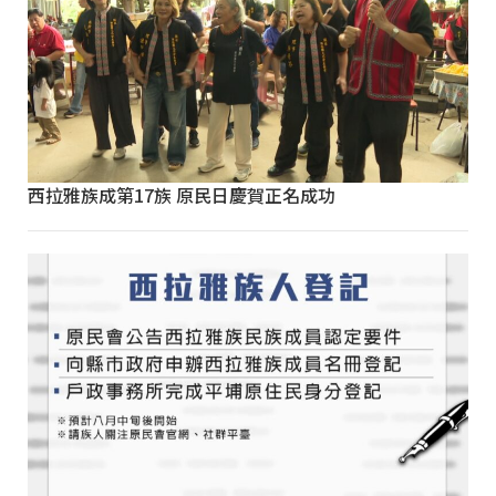
西拉雅族成第17族 原民日慶賀正名成功