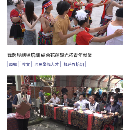
舞跨界劇場培訓 結合花蓮觀光拓青年就業
原鄉
教文
原民樂舞人才
舞跨界培訓