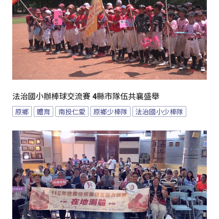
法治國小辦棒球交流賽 4縣市隊伍共襄盛舉
原鄉
體育
南投仁愛
原鄉少棒隊
法治國小少棒隊