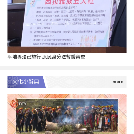
平埔專法已施行 原民身分法暫緩審查
文化小辭典