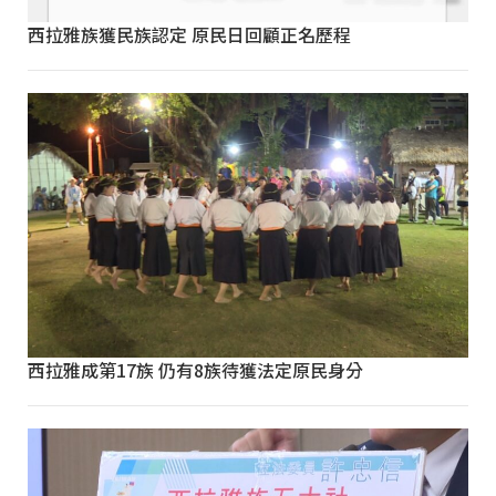
西拉雅族獲民族認定 原民日回顧正名歷程
西拉雅成第17族 仍有8族待獲法定原民身分