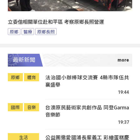
立委偕相關單位赴和平區 考察原鄉長照營運
原鄉
醫療
原鄉長照
最新新聞
法治國小辦棒球交流賽 4縣市隊伍共
原鄉
體育
襄盛舉
19:44
台澳原民藝術家共創作品 同登Garma
國際
音樂
音樂節
19:37
公益團邀愛國浦長輩義工 彩繪蛋糕慶
生活