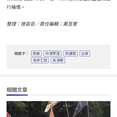
行補償。
整理：施容亘／責任編輯：黃昱憲
關鍵字：
原鄉
中濱聚落
保護堤
台東
海岸工程
長濱鄉
相關文章