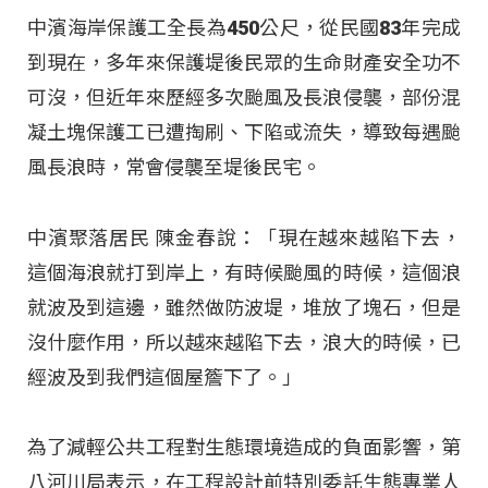
中濱海岸保護工全長為450公尺，從民國83年完成
到現在，多年來保護堤後民眾的生命財產安全功不
可沒，但近年來歷經多次颱風及長浪侵襲，部份混
凝土塊保護工已遭掏刷、下陷或流失，導致每遇颱
風長浪時，常會侵襲至堤後民宅。
中濱聚落居民 陳金春說：「現在越來越陷下去，
這個海浪就打到岸上，有時候颱風的時候，這個浪
就波及到這邊，雖然做防波堤，堆放了塊石，但是
沒什麼作用，所以越來越陷下去，浪大的時候，已
經波及到我們這個屋簷下了。」
為了減輕公共工程對生態環境造成的負面影響，第
八河川局表示，在工程設計前特別委託生態專業人