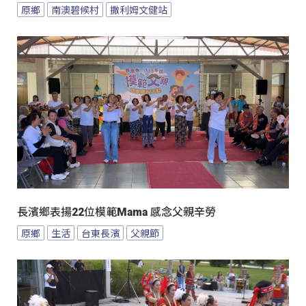
原鄉
南澳碧候村
撒利姆文健站
長濱鄉表揚22位模範Mama 感念父親辛勞
原鄉
生活
台東長濱
父親節