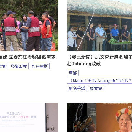
復建 立委前往考察盤點需求
【涉己新聞】原文會新劇名爆爭議
赴Tafalong致歉
環境
修復工程
司馬庫斯
原鄉
《Maan！把 Tafalong 搬到台北
劇名爭議
原文會