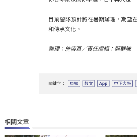
目前營隊預計將在暑期辦理，期望
和傳承文化。
整理：施容亘／責任編輯：鄭群騰
關鍵字：
原鄉
教文
App
中正大學
相關文章