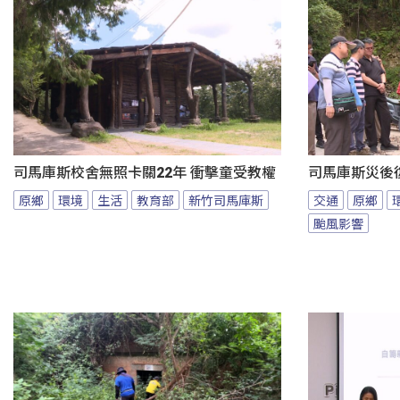
司馬庫斯校舍無照卡關22年 衝擊童受教權
司馬庫斯災後
原鄉
環境
生活
教育部
新竹司馬庫斯
交通
原鄉
颱風影響