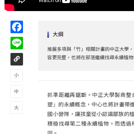
Facebook
大綱
Line
推展多項與「竹」相關計畫的中正大學，
容更完整，也將在部落繼續找尋永續植物
A
抓準距離再鋸斷。中正大學製商整
A
塑」的永續概念，中心也將計畫帶進
國小營隊，讓孩童從小認識鄒族的植
A
積極找尋第二種永續植物。而透過
同。