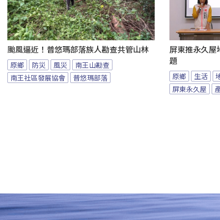
颱風逼近！普悠瑪部落族人勘查共管山林
屏東推永久屋
題
原鄉
防災
風災
南王山勘查
原鄉
生活
南王社區發展協會
普悠瑪部落
屏東永久屋