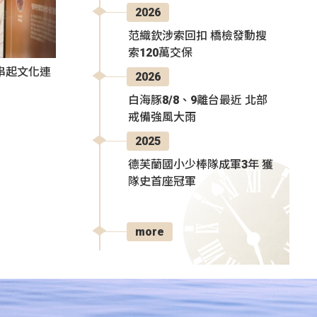
2026
范織欽涉索回扣 橋檢發動搜
索120萬交保
氛串起文化連
2026
白海豚8/8、9離台最近 北部
戒備強風大雨
2025
德芙蘭國小少棒隊成軍3年 獲
隊史首座冠軍
more