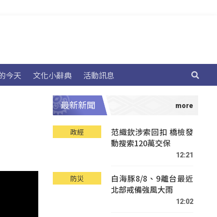
的今天
文化小辭典
活動訊息
最新新聞
范織欽涉索回扣 橋檢發
政經
動搜索120萬交保
12:21
白海豚8/8、9離台最近
防災
北部戒備強風大雨
12:02