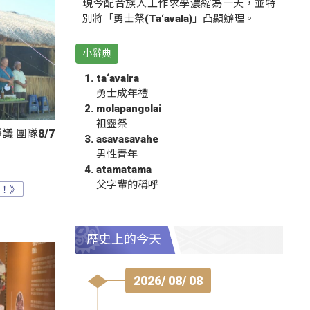
現今配合族人工作求學濃縮為一天，並特
別將「勇士祭(Ta‘avala)」凸顯辦理。
小辭典
ta‘avalra
勇士成年禮
molapangolai
祖靈祭
 團隊8/7
asavasavahe
男性青年
atamatama
父字輩的稱呼
？！》
歷史上的今天
2026/ 08/ 08