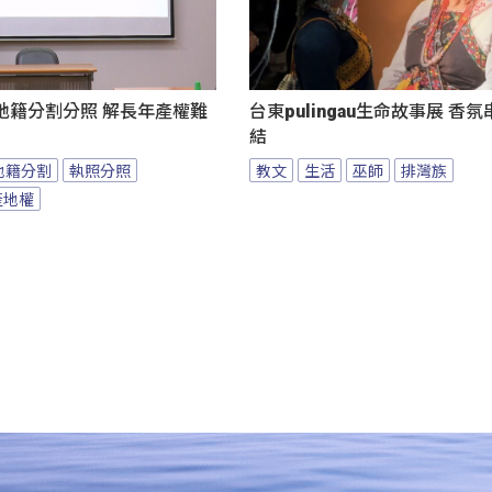
地籍分割分照 解長年產權難
台東pulingau生命故事展 香
結
地籍分割
執照分照
教文
生活
巫師
排灣族
產地權