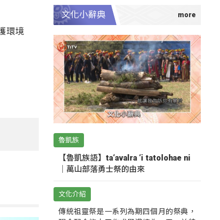
文化小辭典
護環境
魯凱族
【魯凱族語】ta‘avalra ‘i tatolohae ni
｜萬山部落勇士祭的由來
文化介紹
傳統祖靈祭是一系列為期四個月的祭典，