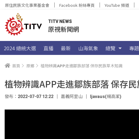
原住民族文化事業基金會
Facebook 粉絲專頁
YouTube 頻道
TITV NEWS
原視新聞網
2024 總統大選
直播
最新
山海氣象
總覽
專題
首頁
原鄉
植物辨識APP走進鄒族部落 保存民族草木知識
植物辨識APP走進鄒族部落 保存
發布：2022-07-07 12:22
嘉義阿里山
ljavaus(楊高潔)