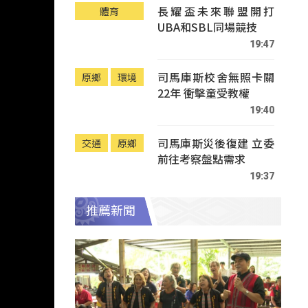
長耀盃未來聯盟開打
體育
UBA和SBL同場競技
19:47
司馬庫斯校舍無照卡關
原鄉
環境
22年 衝擊童受教權
19:40
司馬庫斯災後復建 立委
交通
原鄉
前往考察盤點需求
19:37
推薦新聞